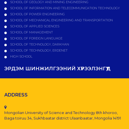
SCHOOL OF GEOLOGY AND MINING ENGINEERING
SCHOOL OF INFORMATION AND TELECOMMUNICATION TECHNOLOGY
SCHOOL OF POWER ENGINEERING
SCHOOL OF MECHANICAL ENGINEERING AND TRANSPORTATION
SCHOOL OF APPLIED SCIENCES
SCHOOL OF MANAGEMENT
SCHOOL OF FOREIGN LANGUAGE
SCHOOL OF TECHNOLOGY, DARKHAN
SCHOOL OF TECHNOLOGY, ERDENET
HIGH SCHOOL
ЭРДЭМ ШИНЖИЛГЭЭНИЙ ХҮРЭЭЛЭНГҮҮД
ADDRESS
Mongolian University of Science and Technology 8th khoroo,
Baga toiruu 34, Sukhbaatar district Ulaanbaatar, Mongolia 14191