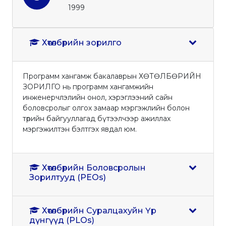
1999
Хөтөлбөрийн зорилго
Программ хангамж бакалаврын ХӨТӨЛБӨРИЙН
ЗОРИЛГО нь программ хангамжийн
инженерчлэлийн онол, хэрэглээний сайн
боловсролыг олгох замаар мэргэжлийн болон
төрийн байгууллагад бүтээлчээр ажиллах
мэргэжилтэн бэлтгэх явдал юм.
Хөтөлбөрийн Боловсролын
Зорилтууд (PEOs)
Хөтөлбөрийн Суралцахуйн Үр
дүнгүүд (PLOs)