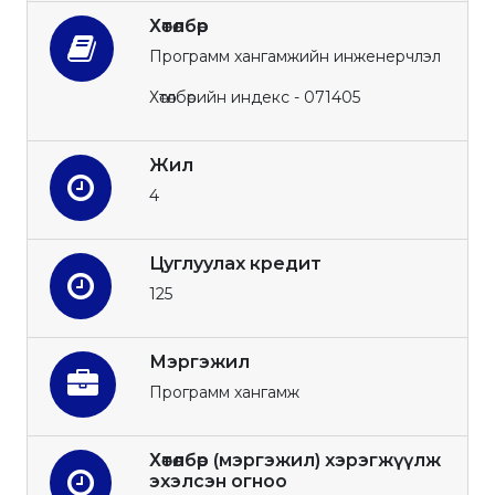
Хөтөлбөр
Программ хангамжийн инженерчлэл
Хөтөлбөрийн индекс - 071405
Жил
4
Цуглуулах кредит
125
Мэргэжил
Программ хангамж
Хөтөлбөр (мэргэжил) хэрэгжүүлж
эхэлсэн огноо