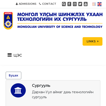
ADMISSIONS
CONTACT
LINKS
цэс
Буцах
Сургууль
Дархан-Уул аймаг дахь технологийн
сургууль