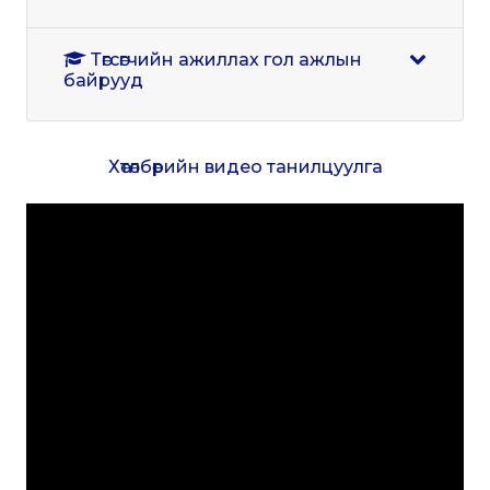
Төгсөгчийн ажиллах гол ажлын
байрууд
Хөтөлбөрийн видео танилцуулга