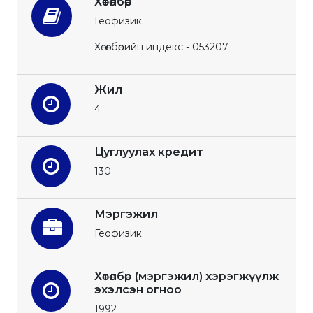
Хөтөлбөр
Геофизик
Хөтөлбөрийн индекс - 053207
Жил
4
Цуглуулах кредит
130
Мэргэжил
Геофизик
Хөтөлбөр (мэргэжил) хэрэгжүүлж
эхэлсэн огноо
1992