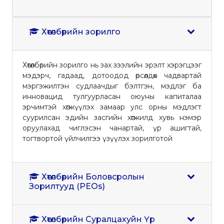
Хөтөлбөрийн зорилго
Хөтөлбөрийн зорилго нь зах зээлийн эрэлт хэрэгцээг
мэдэрч, гадаад, дотоодод өрсөлдөх чадвартай
мэргэжилтэн судлаачдыг бэлтгэн, мэдлэг ба
инновацид тулгуурласан оюуны капиталаа
эрчимтэй хөгжүүлэх замаар улс орны мэдлэгт
суурилсан эдийн засгийн хөгжилд хувь нэмэр
оруулахад чиглэсэн чанартай, үр ашигтай,
тогтвортой үйлчилгээ үзүүлэх зорилготой
Хөтөлбөрийн Боловсролын
Зорилтууд (PEOs)
Хөтөлбөрийн Суралцахуйн Үр