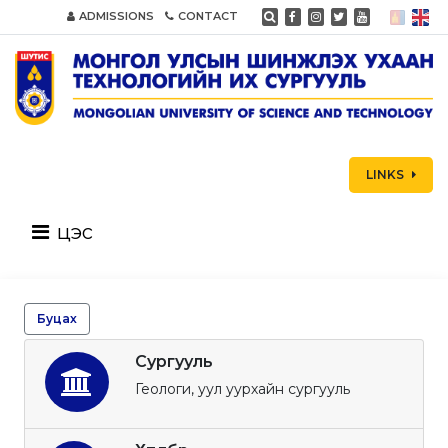
ADMISSIONS
CONTACT
LINKS
цэс
Буцах
Сургууль
Геологи, уул уурхайн сургууль