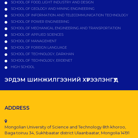
SCHOOL OF FOOD, LIGHT INDUSTRY AND DESIGN
SCHOOL OF GEOLOGY AND MINING ENGINEERING
SCHOOL OF INFORMATION AND TELECOMMUNICATION TECHNOLOGY
SCHOOL OF POWER ENGINEERING
SCHOOL OF MECHANICAL ENGINEERING AND TRANSPORTATION
SCHOOL OF APPLIED SCIENCES
SCHOOL OF MANAGEMENT
SCHOOL OF FOREIGN LANGUAGE
SCHOOL OF TECHNOLOGY, DARKHAN
SCHOOL OF TECHNOLOGY, ERDENET
HIGH SCHOOL
ЭРДЭМ ШИНЖИЛГЭЭНИЙ ХҮРЭЭЛЭНГҮҮД
ADDRESS
Mongolian University of Science and Technology 8th khoroo,
Baga toiruu 34, Sukhbaatar district Ulaanbaatar, Mongolia 14191