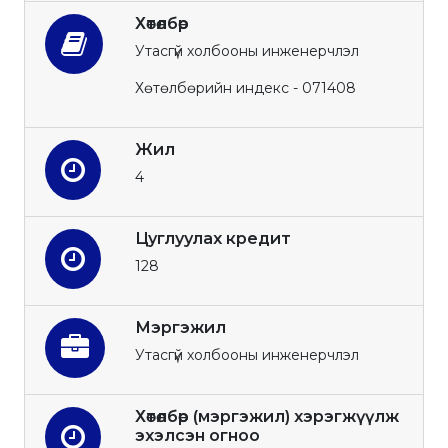
Хөтөлбөр
Утасгүй холбооны инженерчлэл
Хөтөлбөрийн индекс - 071408
Жил
4
Цуглуулах кредит
128
Мэргэжил
Утасгүй холбооны инженерчлэл
Хөтөлбөр (мэргэжил) хэрэгжүүлж
эхэлсэн огноо