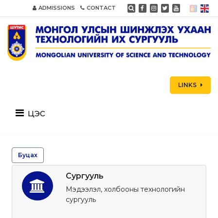
ADMISSIONS
CONTACT
LINKS
цэс
Буцах
Сургууль
Мэдээлэл, холбооны технологийн
сургууль