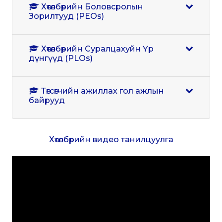
Хөтөлбөрийн Боловсролын
Зорилтууд (PEOs)
Хөтөлбөрийн Суралцахуйн Үр
дүнгүүд (PLOs)
Төгсөгчийн ажиллах гол ажлын
байрууд
Хөтөлбөрийн видео танилцуулга