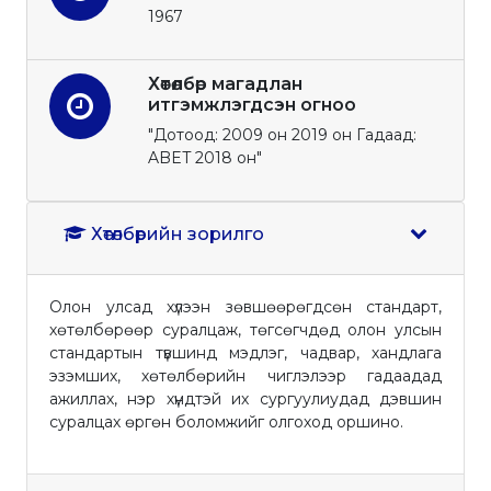
1967
Хөтөлбөр магадлан
итгэмжлэгдсэн огноо
"Дотоод: 2009 он 2019 он Гадаад:
ABET 2018 он"
Хөтөлбөрийн зорилго
Олон улсад хүлээн зөвшөөрөгдсөн стандарт,
хөтөлбөрөөр суралцаж, төгсөгчдөд олон улсын
стандартын түвшинд мэдлэг, чадвар, хандлага
эзэмших, хөтөлбөрийн чиглэлээр гадаадад
ажиллах, нэр хүндтэй их сургуулиудад дэвшин
суралцах өргөн боломжийг олгоход оршино.