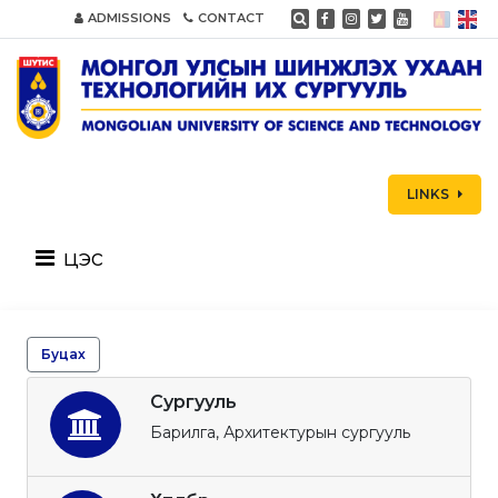
ADMISSIONS
CONTACT
LINKS
цэс
Буцах
Сургууль
Барилга, Архитектурын сургууль