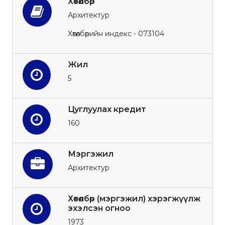
Хөтөлбөр
Архитектур
Хөтөлбөрийн индекс - 073104
Жил
5
Цуглуулах кредит
160
Мэргэжил
Архитектур
Хөтөлбөр (мэргэжил) хэрэгжүүлж
эхэлсэн огноо
1973