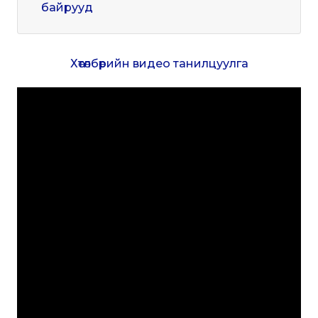
байрууд
Хөтөлбөрийн видео танилцуулга