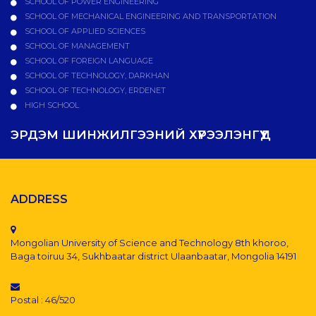
SCHOOL OF POWER ENGINEERING
SCHOOL OF MECHANICAL ENGINEERING AND TRANSPORTATION
SCHOOL OF APPLIED SCIENCES
SCHOOL OF MANAGEMENT
SCHOOL OF FOREIGN LANGUAGE
SCHOOL OF TECHNOLOGY, DARKHAN
SCHOOL OF TECHNOLOGY, ERDENET
HIGH SCHOOL
ЭРДЭМ ШИНЖИЛГЭЭНИЙ ХҮРЭЭЛЭНГҮҮД
ADDRESS
Mongolian University of Science and Technology 8th khoroo,
Baga toiruu 34, Sukhbaatar district Ulaanbaatar, Mongolia 14191
Postal : 46/520