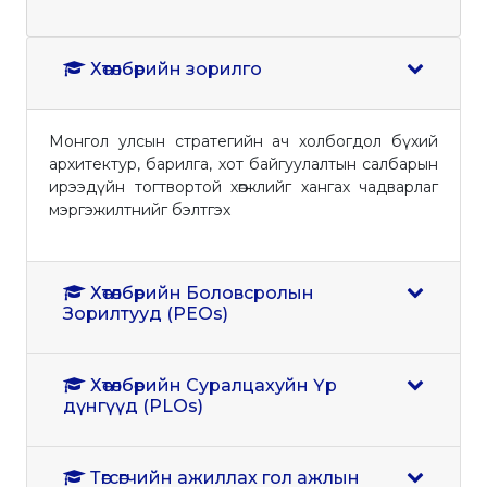
Хөтөлбөрийн зорилго
Монгол улсын стратегийн ач холбогдол бүхий
архитектур, барилга, хот байгуулалтын салбарын
ирээдүйн тогтвортой хөгжлийг хангах чадварлаг
мэргэжилтнийг бэлтгэх
Хөтөлбөрийн Боловсролын
Зорилтууд (PEOs)
Хөтөлбөрийн Суралцахуйн Үр
дүнгүүд (PLOs)
Төгсөгчийн ажиллах гол ажлын