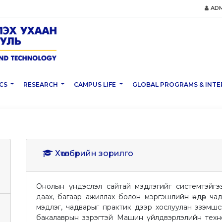
ADM
CS
RESEARCH
CAMPUS LIFE
GLOBAL PROGRAMS & INTE
Хөтөлбөрийн зорилго
Онолын үндэслэл сайтай мэдлэгийг системтэйгээ
даах, багаар ажиллах болон мэргэшлийн өндөр чад
мэдлэг, чадварыг практик дээр хослуулан эзэмшсэн
бакалаврын зэрэгтэй Машин үйлдвэрлэлийн тех