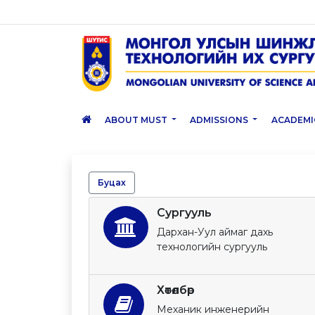
ABOUT MUST
ADMISSIONS
ACADEMI
Буцах
Сургууль
Дархан-Уул аймаг дахь
технологийн сургууль
Хөтөлбөр
Механик инженерийн