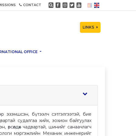
ISSIONS
CONTACT
LINKS
RNATIONAL OFFICE
р эзэмшсэн, бүтээлч сэтгэлгээтэй, бие
вартай судалгаа хийх, зохион байгуулах
, өрсөлдөх чадвартай, шинийг санаачлагч
нологи мэргэжлийн Механик инженерийг