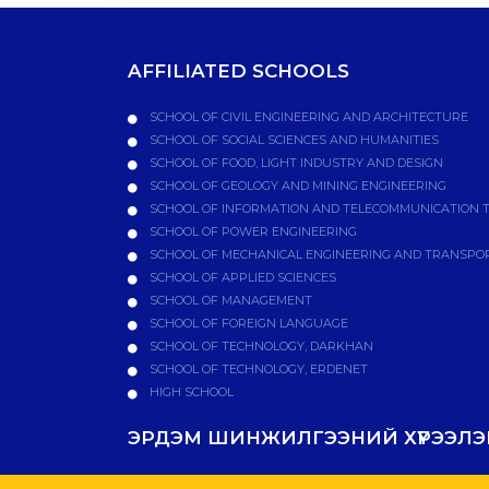
AFFILIATED SCHOOLS
SCHOOL OF CIVIL ENGINEERING AND ARCHITECTURE
SCHOOL OF SOCIAL SCIENCES AND HUMANITIES
SCHOOL OF FOOD, LIGHT INDUSTRY AND DESIGN
SCHOOL OF GEOLOGY AND MINING ENGINEERING
SCHOOL OF INFORMATION AND TELECOMMUNICATION 
SCHOOL OF POWER ENGINEERING
SCHOOL OF MECHANICAL ENGINEERING AND TRANSPO
SCHOOL OF APPLIED SCIENCES
SCHOOL OF MANAGEMENT
SCHOOL OF FOREIGN LANGUAGE
SCHOOL OF TECHNOLOGY, DARKHAN
SCHOOL OF TECHNOLOGY, ERDENET
HIGH SCHOOL
ЭРДЭМ ШИНЖИЛГЭЭНИЙ ХҮРЭЭЛЭН