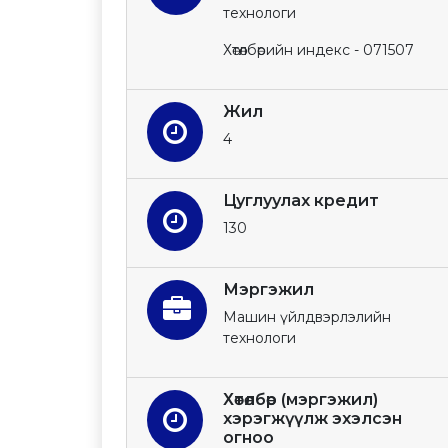
технологи
Хөтөлбөрийн индекс - 071507
Жил
4
Цуглуулах кредит
130
Мэргэжил
Машин үйлдвэрлэлийн
технологи
Хөтөлбөр (мэргэжил)
хэрэгжүүлж эхэлсэн
огноо