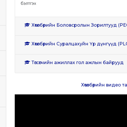
бэлтгэх
Хөтөлбөрийн Боловсролын Зорилтууд (PE
Хөтөлбөрийн Суралцахуйн Үр дүнгүүд (PL
Төгсөгчийн ажиллах гол ажлын байрууд
Хөтөлбөрийн видео 