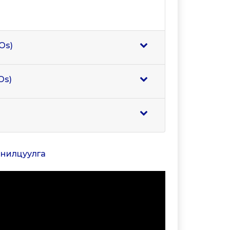
Os)
Os)
танилцуулга