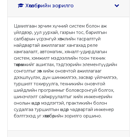
Хөтөлбөрийн зорилго
Цахилгаан эрчим хүчний систем болон аж
үйлдвэр, уул уурхай, газрын тос, барилгын
салбарын үсрэнгүй хөгжлийн тасралтгүй
найдвартай ажиллагааг хангахад реле
хамгаалалт, автоматик, хяналт-удирдлагын
систем, хэмжилт мэдээллийн тоон техник
төхөөрөмжийг ашиглах, тэдгээрийн элементүүдийн
сонголтыг зөв хийж оновчтой ажиллагааг
дээшлүүлэх, дүн шинжилгээ, засвар үйлчилгээ,
туршилт тохируулга, техникийн оновчтой
шийдлийн программыг боловсронгуй болгох,
шинэчлэлт сайжруулалтыг хийх инженерийн
онолын өндөр мэдлэгтэй, практикийн болон
судалгаа туршилтын өндөр чадвартай инженер
бэлтгэхэд уг хөтөлбөрийн зорилго оршино.