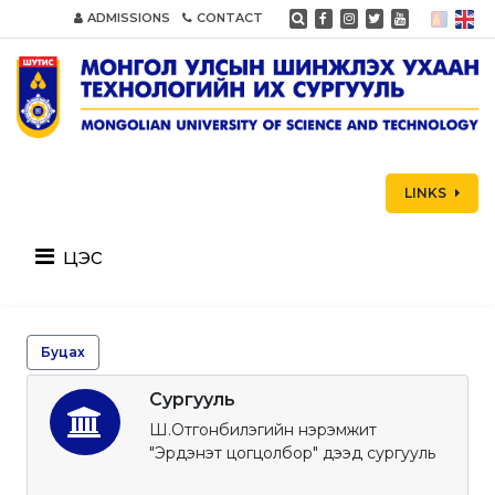
ADMISSIONS
CONTACT
LINKS
цэс
Буцах
Сургууль
Ш.Отгонбилэгийн нэрэмжит
"Эрдэнэт цогцолбор" дээд сургууль