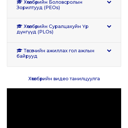
Хөтөлбөрийн Боловсролын
Зорилтууд (PEOs)
Хөтөлбөрийн Суралцахуйн Үр
дүнгүүд (PLOs)
Төгсөгчийн ажиллах гол ажлын
байрууд
Хөтөлбөрийн видео танилцуулга