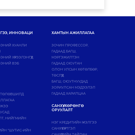
ГЭЭ, ИННОВАЦИ
ХАМТЫН АЖИЛЛАГАА
ЭНИЙ ХУАНЛИ
ЗОЧИН ПРОФЕССОР,
Й
ГАДААД БАГШ,
НИЙ ХҮРЭЭЛЭНГҮҮД
МЭРГЭЖИЛТЭН
ЭНИЙ ВЭБ
ГАДААД ОЮУТАН
ОЛОН УЛСЫН ХӨТӨЛБӨР,
ТӨСЛҮҮД
БАГШ, ОЮУТНУУДАД
ЗОРИУЛСАН МЭДЭЭЛЭЛ
ГАДААД ХАРИЛЦАА
 ТӨЛӨВШИЛД
ИЛЛАГАА
САНХҮҮ, ХӨРӨНГӨ
МЖЭЭ
ОРУУЛАЛТ
БУСАД
ЛТ, НИЙГМИЙН
НЭГ КРЕДИТИЙН ҮНЭЛГЭЭ
САНХҮҮ БҮРТГЭЛ
ГИЙН "ШУТИС-ИЙН
САНХҮҮГИЙН ТАЙЛАН