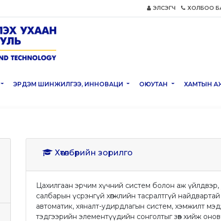
ЭЛСЭГЧ
ХОЛБОО Б
ЭРДЭМ ШИНЖИЛГЭЭ, ИННОВАЦИ
ОЮУТАН
ХАМТЫН А
Хөтөлбөрийн зорилго
Цахилгаан эрчим хүчний систем болон аж үйлдвэр, у
салбарын үсрэнгүй хөгжлийн тасралтгүй найдвартай 
автоматик, хяналт-удирдлагын систем, хэмжилт мэдээ
тэдгээрийн элементүүдийн сонголтыг зөв хийж онов