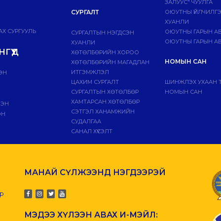
ЗАЛУУС" ЧУУЛГА
СУРГАЛТ
ОЮУТНЫ ҮЙЛЧИЛГ
ХУАНЛИ
Х СУРГУУЛЬ
ОЮУТНЫ ГАРЫН А
СУРГАЛТЫН НЭГДСЭН
ОЮУТНЫ ГАРЫН АВ
ХУАНЛИ
ГҮҮД
ХӨТӨЛБӨРИЙН ХОРОО
НОМЫН САН
ХӨТӨЛБӨРИЙН МАГАДЛАН
ИТГЭМЖЛЭЛ
ЭН
ЦАХИМ СУРГАЛТ
ШИНЖЛЭХ УХААН 
СУРГАЛТЫН ХӨТӨЛБӨР
НОМЫН САН
ХАМТАРСАН ХӨТӨЛБӨР
ЛЭН
СЭТГЭЛ ХАНАМЖИЙН
ЭН
СУДАЛГАА
САНАЛ ХҮСЭЛТ
МАНАЙ СҮЛЖЭЭНД НЭГДЭЭРЭЙ
-р
МЭДЭЭ ХҮЛЭЭН АВАХ И-МЭЙЛ: