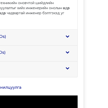
, техникийн оновчтой шийдлийн
уулалтыг хийх инженерийн онолын өндөр
ндөр чадвартай инженер бэлтгэхэд уг
Os)
Os)
танилцуулга