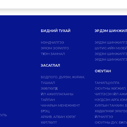
БИДНИЙ ТУХАЙ
ЭРДЭМ ШИНЖИЛ
МЭНДЧИЛГЭЭ
ЭРДЭМ ШИНЖИЛГЭ
ЭРХЭМ ЗОРИЛГО
ШУТИС-ИЙН МУЗЕ
ТҮҮХЭН ЗАМНАЛ
ЭРДЭМ ШИНЖИЛГЭЭ
ЭРДЭМ ШИНЖИЛГЭ
ЗАСАГЛАЛ
ОЮУТАН
БОДЛОГО, ДVРЭМ, ЖУРАМ,
ТУШААЛ
ТАНИЛЦУУЛГА
ЗӨВЛӨЛҮҮД
ОЮУТНЫ ХӨГЖИЛ,
ҮЙЛ АЖИЛЛАГААНЫ
ЧИГЛЭСЭН ҮЙЛ АЖ
ТАЙЛАН
НЭГДСЭН АРГА ХЭ
ЧАНАРЫН МЕНЕЖМЕНТ
ХУРЛЫН ТАНХИМ, 
БҮТЭЦ
ХӨДӨЛМӨР ЭРХЛЭ
УУЛЬ
АРХИВ, АЛБАН ХЭРЭГ
ҮЙЛЧИЛГЭЭ
ХӨТЛӨЛТ
ОЮУТНЫ ДУУ, БҮЖ