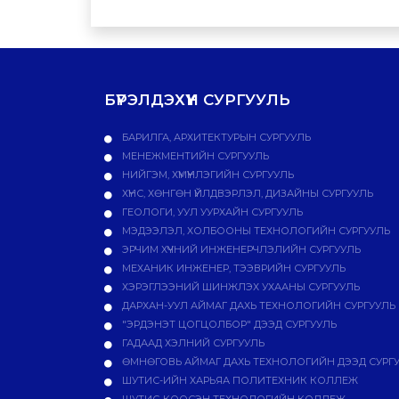
БҮРЭЛДЭХҮҮН СУРГУУЛЬ
БАРИЛГА, АРХИТЕКТУРЫН СУРГУУЛЬ
МЕНЕЖМЕНТИЙН СУРГУУЛЬ
НИЙГЭМ, ХҮМҮҮНЛЭГИЙН СУРГУУЛЬ
ХҮНС, ХӨНГӨН ҮЙЛДВЭРЛЭЛ, ДИЗАЙНЫ СУРГУУЛЬ
ГЕОЛОГИ, УУЛ УУРХАЙН СУРГУУЛЬ
МЭДЭЭЛЭЛ, ХОЛБООНЫ ТЕХНОЛОГИЙН СУРГУУЛЬ
ЭРЧИМ ХҮЧНИЙ ИНЖЕНЕРЧЛЭЛИЙН СУРГУУЛЬ
МЕХАНИК ИНЖЕНЕР, ТЭЭВРИЙН СУРГУУЛЬ
ХЭРЭГЛЭЭНИЙ ШИНЖЛЭХ УХААНЫ СУРГУУЛЬ
ДАРХАН-УУЛ АЙМАГ ДАХЬ ТЕХНОЛОГИЙН СУРГУУЛЬ
"ЭРДЭНЭТ ЦОГЦОЛБОР" ДЭЭД СУРГУУЛЬ
ГАДААД ХЭЛНИЙ СУРГУУЛЬ
ӨМНӨГОВЬ АЙМАГ ДАХЬ ТЕХНОЛОГИЙН ДЭЭД СУРГ
ШУТИС-ИЙН ХАРЬЯА ПОЛИТЕХНИК КОЛЛЕЖ
ШУТИС-КООСЭН ТЕХНОЛОГИЙН КОЛЛЕЖ