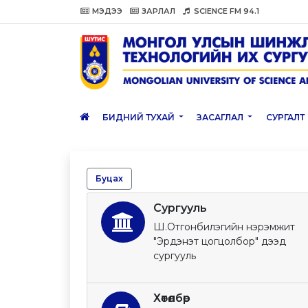
МЭДЭЭ
ЗАРЛАЛ
SCIENCE FM 94.1
БИДНИЙ ТУХАЙ
ЗАСАГЛАЛ
СУРГАЛТ
Буцах
Сургууль
Ш.Отгонбилэгийн нэрэмжит
"Эрдэнэт цогцолбор" дээд
сургууль
Хөтөлбөр