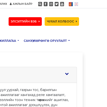
АРИХ
АЖЛЫН БАЙР
ЭЛСЭЛТИЙН ВЭБ
ЧУХАЛ ХОЛБООС
ЖИЛЛАГАА
САНХҮҮ, ХӨРӨНГӨ ОРУУЛАЛТ
ул уурхай, газрын тос, барилгын
ажиллагааг хангахад реле хамгаалалт,
ллийн тоон техник төхөөрөмжийг ашиглах,
чтой ажиллагааг дээшлүүлэх, дүн