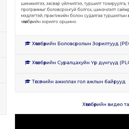
шинжилгээ, засвар үйлчилгээ, туршилт тохируулга
программыг боловсронгуй болгох, шинэчлэлт сайжр
мэдлэгтэй, практикийн болон судалгаа туршилтын ө
хөтөлбөрийн зорилго оршино.
Хөтөлбөрийн Боловсролын Зорилтууд (PE
Хөтөлбөрийн Суралцахуйн Үр дүнгүүд (PL
Төгсөгчийн ажиллах гол ажлын байрууд
Хөтөлбөрийн видео 