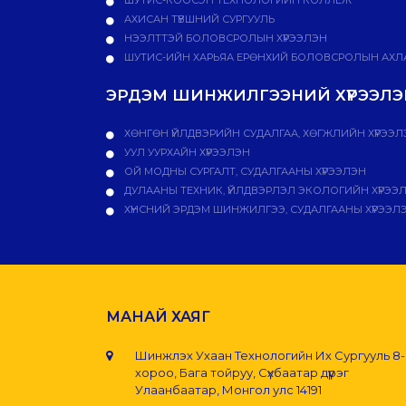
АХИСАН ТҮВШНИЙ СУРГУУЛЬ
НЭЭЛТТЭЙ БОЛОВСРОЛЫН ХҮРЭЭЛЭН
ШУТИС-ИЙН ХАРЬЯА ЕРӨНХИЙ БОЛОВСРОЛЫН АХЛА
ЭРДЭМ ШИНЖИЛГЭЭНИЙ ХҮРЭЭЛЭН
ХӨНГӨН ҮЙЛДВЭРИЙН СУДАЛГАА, ХӨГЖЛИЙН ХҮРЭЭЛ
УУЛ УУРХАЙН ХҮРЭЭЛЭН
ОЙ МОДНЫ СУРГАЛТ, СУДАЛГААНЫ ХҮРЭЭЛЭН
ДУЛААНЫ ТЕХНИК, ҮЙЛДВЭРЛЭЛ ЭКОЛОГИЙН ХҮРЭЭ
ХҮНСНИЙ ЭРДЭМ ШИНЖИЛГЭЭ, СУДАЛГААНЫ ХҮРЭЭЛ
МАНАЙ ХАЯГ
Шинжлэх Ухаан Технологийн Их Сургууль 8
хороо, Бага тойруу, Сүхбаатар дүүрэг
Улаанбаатар, Монгол улс 14191