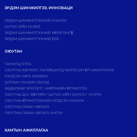
ЭРДЭМ ШИНЖИЛГЭЭ, ИННОВАЦИ
ЭРДЭМ ШИНЖИЛГЭЭНИЙ ХУАНЛИ
ШУТИС-ИЙН МУЗЕЙ
ЭРДЭМ ШИНЖИЛГЭЭНИЙ ХҮРЭЭЛЭНГҮҮД
ЭРДЭМ ШИНЖИЛГЭЭНИЙ ВЭБ
ОЮУТАН
ТАНИЛЦУУЛГА
ОЮУТНЫ ХӨГЖИЛ, ТӨЛӨВШИЛД ЧИГЛЭСЭН ҮЙЛ АЖИЛЛАГАА
НЭГДСЭН АРГА ХЭМЖЭЭ
ХУРЛЫН ТАНХИМ, БУСАД
ХӨДӨЛМӨР ЭРХЛЭЛТ, НИЙГМИЙН ҮЙЛЧИЛГЭЭ
ОЮУТНЫ ДУУ, БҮЖГИЙН "ШУТИС-ИЙН ЗАЛУУС" ЧУУЛГА
ОЮУТНЫ ҮЙЛЧИЛГЭЭНИЙ НЭГДСЭН ХУАНЛИ
ОЮУТНЫ ГАРЫН АВЛАГА
ОЮУТНЫ ГАРЫН АВЛАГА АНГЛИ
ХАМТЫН АЖИЛЛАГАА