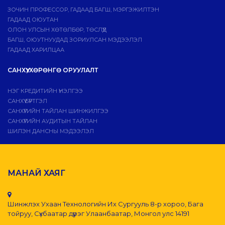
ЗОЧИН ПРОФЕССОР, ГАДААД БАГШ, МЭРГЭЖИЛТЭН
ГАДААД ОЮУТАН
ОЛОН УЛСЫН ХӨТӨЛБӨР, ТӨСЛҮҮД
БАГШ, ОЮУТНУУДАД ЗОРИУЛСАН МЭДЭЭЛЭЛ
ГАДААД ХАРИЛЦАА
САНХҮҮ, ХӨРӨНГӨ ОРУУЛАЛТ
НЭГ КРЕДИТИЙН ҮНЭЛГЭЭ
САНХҮҮ БҮРТГЭЛ
САНХҮҮГИЙН ТАЙЛАН ШИНЖИЛГЭЭ
САНХҮҮГИЙН АУДИТЫН ТАЙЛАН
ШИЛЭН ДАНСНЫ МЭДЭЭЛЭЛ
МАНАЙ ХАЯГ
Шинжлэх Ухаан Технологийн Их Сургууль 8-р хороо, Бага
тойруу, Сүхбаатар дүүрэг Улаанбаатар, Монгол улс 14191