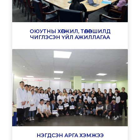
ОЮУТНЫ ХӨГЖИЛ, ТӨЛӨВШИЛД
ЧИГЛЭСЭН ҮЙЛ АЖИЛЛАГАА
НЭГДСЭН АРГА ХЭМЖЭЭ