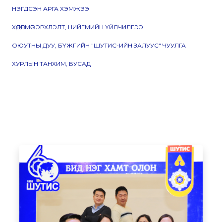
НЭГДСЭН АРГА ХЭМЖЭЭ
ХӨДӨЛМӨР ЭРХЛЭЛТ, НИЙГМИЙН ҮЙЛЧИЛГЭЭ
ОЮУТНЫ ДУУ, БҮЖГИЙН "ШУТИС-ИЙН ЗАЛУУС" ЧУУЛГА
ХУРЛЫН ТАНХИМ, БУСАД