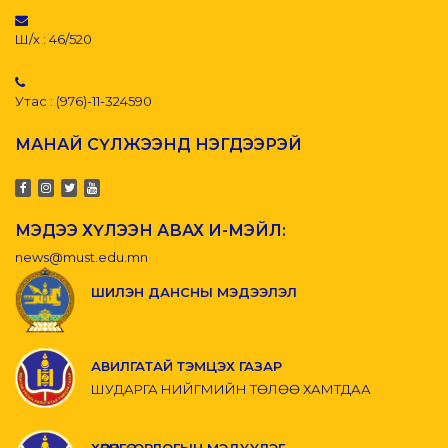
Ш/х : 46/520
Утас : (976)-11-324590
МАНАЙ СҮЛЖЭЭНД НЭГДЭЭРЭЙ
МЭДЭЭ ХҮЛЭЭН АВАХ И-МЭЙЛ:
news@must.edu.mn
ШИЛЭН ДАНСНЫ МЭДЭЭЛЭЛ
АВИЛГАТАЙ ТЭМЦЭХ ГАЗАР
ШУДАРГА НИЙГМИЙН ТӨЛӨӨ ХАМТДАА