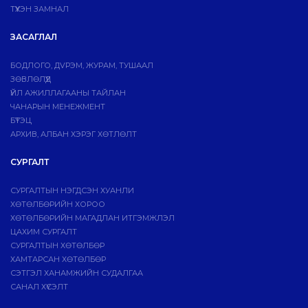
ТҮҮХЭН ЗАМНАЛ
ЗАСАГЛАЛ
БОДЛОГО, ДVРЭМ, ЖУРАМ, ТУШААЛ
ЗӨВЛӨЛҮҮД
ҮЙЛ АЖИЛЛАГААНЫ ТАЙЛАН
ЧАНАРЫН МЕНЕЖМЕНТ
БҮТЭЦ
АРХИВ, АЛБАН ХЭРЭГ ХӨТЛӨЛТ
СУРГАЛТ
СУРГАЛТЫН НЭГДСЭН ХУАНЛИ
ХӨТӨЛБӨРИЙН ХОРОО
ХӨТӨЛБӨРИЙН МАГАДЛАН ИТГЭМЖЛЭЛ
ЦАХИМ СУРГАЛТ
СУРГАЛТЫН ХӨТӨЛБӨР
ХАМТАРСАН ХӨТӨЛБӨР
СЭТГЭЛ ХАНАМЖИЙН СУДАЛГАА
САНАЛ ХҮСЭЛТ