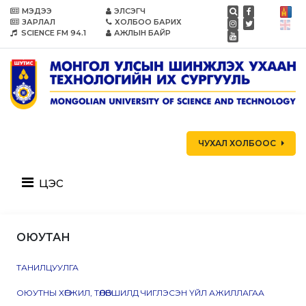
МЭДЭЭ
ЭЛСЭГЧ
ЗАРЛАЛ
ХОЛБОО БАРИХ
SCIENCE FM 94.1
АЖЛЫН БАЙР
ЧУХАЛ ХОЛБООС
цэс
ОЮУТАН
ТАНИЛЦУУЛГА
ОЮУТНЫ ХӨГЖИЛ, ТӨЛӨВШИЛД ЧИГЛЭСЭН ҮЙЛ АЖИЛЛАГАА