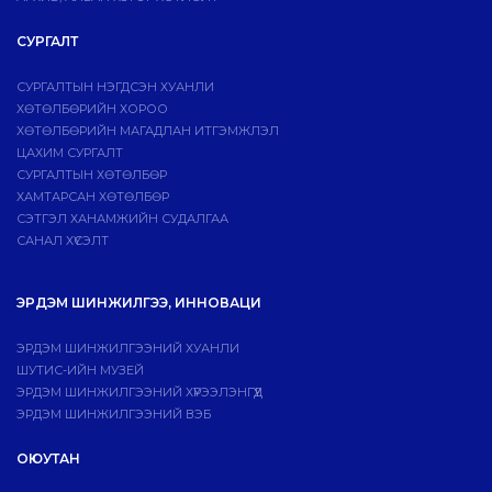
СУРГАЛТ
СУРГАЛТЫН НЭГДСЭН ХУАНЛИ
ХӨТӨЛБӨРИЙН ХОРОО
ХӨТӨЛБӨРИЙН МАГАДЛАН ИТГЭМЖЛЭЛ
ЦАХИМ СУРГАЛТ
СУРГАЛТЫН ХӨТӨЛБӨР
ХАМТАРСАН ХӨТӨЛБӨР
СЭТГЭЛ ХАНАМЖИЙН СУДАЛГАА
САНАЛ ХҮСЭЛТ
ЭРДЭМ ШИНЖИЛГЭЭ, ИННОВАЦИ
ЭРДЭМ ШИНЖИЛГЭЭНИЙ ХУАНЛИ
ШУТИС-ИЙН МУЗЕЙ
ЭРДЭМ ШИНЖИЛГЭЭНИЙ ХҮРЭЭЛЭНГҮҮД
ЭРДЭМ ШИНЖИЛГЭЭНИЙ ВЭБ
ОЮУТАН