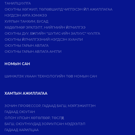
ТАНИЛЦУУЛГА
ОЮУТНЫ ХӨГЖИЛ, ТӨЛӨВШИЛД ЧИГЛЭСЭН ҮЙЛ АЖИЛЛАГАА
НЭГДСЭН АРГА ХЭМЖЭЭ
ХУРЛЫН ТАНХИМ, БУСАД
ХӨДӨЛМӨР ЭРХЛЭЛТ, НИЙГМИЙН ҮЙЛЧИЛГЭЭ
ОЮУТНЫ ДУУ, БҮЖГИЙН "ШУТИС-ИЙН ЗАЛУУС" ЧУУЛГА
ОЮУТНЫ ҮЙЛЧИЛГЭЭНИЙ НЭГДСЭН ХУАНЛИ
ОЮУТНЫ ГАРЫН АВЛАГА
ОЮУТНЫ ГАРЫН АВЛАГА АНГЛИ
НОМЫН САН
ШИНЖЛЭХ УХААН ТЕХНОЛОГИЙН ТӨВ НОМЫН САН
ХАМТЫН АЖИЛЛАГАА
ЗОЧИН ПРОФЕССОР, ГАДААД БАГШ, МЭРГЭЖИЛТЭН
ГАДААД ОЮУТАН
ОЛОН УЛСЫН ХӨТӨЛБӨР, ТӨСЛҮҮД
БАГШ, ОЮУТНУУДАД ЗОРИУЛСАН МЭДЭЭЛЭЛ
ГАДААД ХАРИЛЦАА