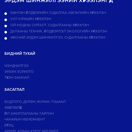
ЭРДЭМ ШИНЖИЛГЭЭНИЙ ХҮРЭЭЛЭНГҮҮД
ХӨНГӨН ҮЙЛДВЭРИЙН СУДАЛГАА, ХӨГЖЛИЙН ХҮРЭЭЛЭН
УУЛ УУРХАЙН ХҮРЭЭЛЭН
ОЙ МОДНЫ СУРГАЛТ, СУДАЛГААНЫ ХҮРЭЭЛЭН
ДУЛААНЫ ТЕХНИК, ҮЙЛДВЭРЛЭЛ ЭКОЛОГИЙН ХҮРЭЭЛЭН
ХҮНСНИЙ ЭРДЭМ ШИНЖИЛГЭЭ, СУДАЛГААНЫ ХҮРЭЭЛЭН
БИДНИЙ ТУХАЙ
МЭНДЧИЛГЭЭ
ЭРХЭМ ЗОРИЛГО
ТҮҮХЭН ЗАМНАЛ
ЗАСАГЛАЛ
БОДЛОГО, ДVРЭМ, ЖУРАМ, ТУШААЛ
ЗӨВЛӨЛҮҮД
ҮЙЛ АЖИЛЛАГААНЫ ТАЙЛАН
ЧАНАРЫН МЕНЕЖМЕНТ
БҮТЭЦ
АРХИВ, АЛБАН ХЭРЭГ ХӨТЛӨЛТ