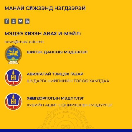
МАНАЙ СҮЛЖЭЭНД НЭГДЭЭРЭЙ
МЭДЭЭ ХҮЛЭЭН АВАХ И-МЭЙЛ:
news@must.edu.mn
ШИЛЭН ДАНСНЫ МЭДЭЭЛЭЛ
АВИЛГАТАЙ ТЭМЦЭХ ГАЗАР
ШУДАРГА НИЙГМИЙН ТӨЛӨӨ ХАМТДАА
ХӨРӨНГӨ, ОРЛОГЫН МЭДҮҮЛЭГ
ХУВИЙН АШИГ СОНИРХОЛЫН МЭДҮҮЛЭГ