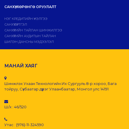
САНХҮҮ, ХӨРӨНГӨ ОРУУЛАЛТ
НЭГ КРЕДИТИЙН ҮНЭЛГЭЭ
САНХҮҮ БҮРТГЭЛ
САНХҮҮГИЙН ТАЙЛАН ШИНЖИЛГЭЭ
САНХҮҮГИЙН АУДИТЫН ТАЙЛАН
ШИЛЭН ДАНСНЫ МЭДЭЭЛЭЛ
МАНАЙ ХАЯГ
Шинжлэх Ухаан Технологийн Их Сургууль 8-р хороо, Бага
тойруу, Сүхбаатар дүүрэг Улаанбаатар, Монгол улс 14191
Ш/х : 46/520
Утас : (976)-11-324590