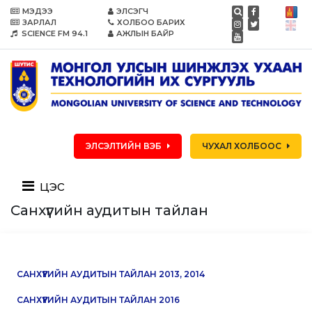
МЭДЭЭ
ЭЛСЭГЧ
ЗАРЛАЛ
ХОЛБОО БАРИХ
SCIENCE FM 94.1
АЖЛЫН БАЙР
ЭЛСЭЛТИЙН ВЭБ
ЧУХАЛ ХОЛБООС
цэс
Санхүүгийн аудитын тайлан
САНХҮҮГИЙН АУДИТЫН ТАЙЛАН 2013, 2014
САНХҮҮГИЙН АУДИТЫН ТАЙЛАН 2016