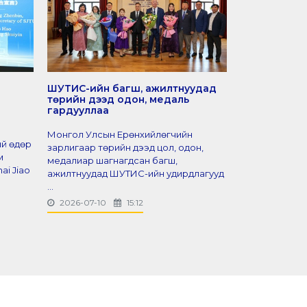
ШУТИС-ийн багш, ажилтнуудад
ШУТИС-ийн 
төрийн дээд одон, медаль
Д.Буянтогто
гардууллаа
“Гавьяат ба
шагнагдлаа
Монгол Улсын Ерөнхийлөгчийн
ий өдөр
Шинжлэх ухаан
зарлигаар төрийн дээд цол, одон,
м
сургуулийн Х
медалиар шагнагдсан багш,
ai Jiao
ухааны сургу
ажилтнуудад ШУТИС-ийн удирдлагууд
тэнхимийн про
...
2026-07-10
15:12
2026-07-07