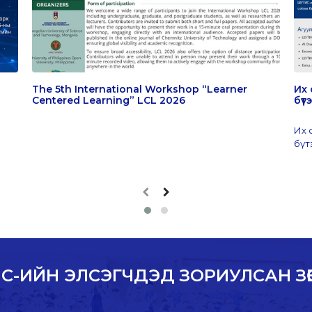
The 5th International Workshop “Learner
Их 
Centered Learning” LCL 2026
бү
Их 
бүт
С-ИЙН ЭЛСЭГЧДЭД ЗОРИУЛСАН ЗӨ