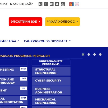
АРИХ
АЖЛЫН БАЙР
ЭЛСЭЛТИЙН ВЭБ
ЧУХАЛ ХОЛБООС
ЖИЛЛАГАА
САНХҮҮ, ХӨРӨНГӨ ОРУУЛАЛТ