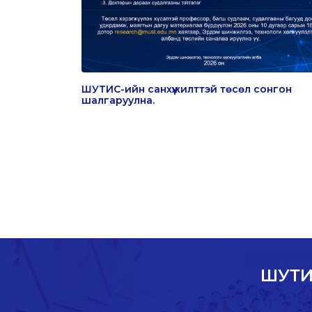
ШУТИС-ийн санхүүжилттэй төсөл сонгон
шалгаруулна.
ШУТИ