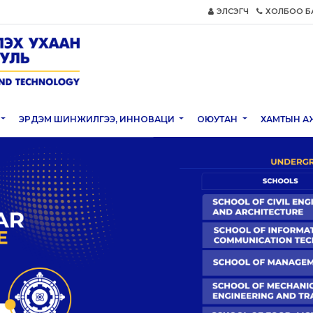
ЭЛСЭГЧ
ХОЛБОО Б
ЭРДЭМ ШИНЖИЛГЭЭ, ИННОВАЦИ
ОЮУТАН
ХАМТЫН А