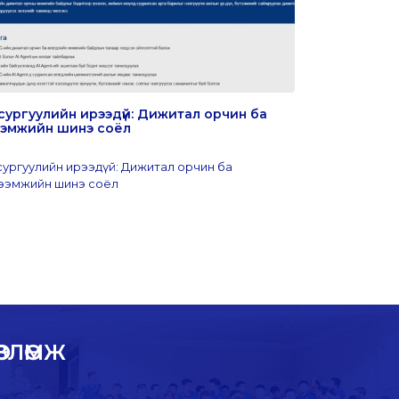
сургуулийн ирээдүй: Дижитал орчин ба
ШУТИС-ийн 
тээмжийн шинэ соёл
сүлжээний з
сургуулийн ирээдүй: Дижитал орчин ба
ээмжийн шинэ соёл
ВЛӨМЖ