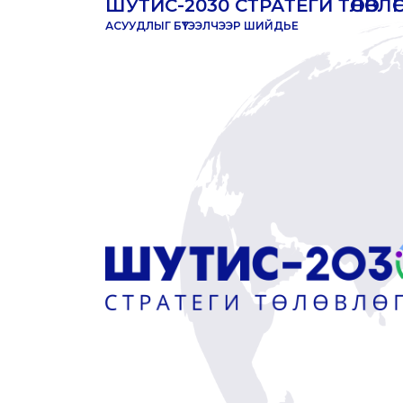
ШУТИС-2030 СТРАТЕГИ ТӨЛӨВЛӨГӨӨ
АСУУДЛЫГ БҮТЭЭЛЧЭЭР ШИЙДЬЕ