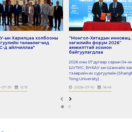
У-ын Харилцаа холбооны
“Монгол-Хятадын инновац,
ргуулийн төлөөлөгчид
хөгжлийн форум 2026”
-д айлчиллаа"
амжилттай зохион
байгуулагдлаа
2026 оны 07 дугаар сарын 04-н
ШУТИС, БНХАУ-ын Шанхайн за
тээврийн их сургуулийн (Shangh
Tong University) ...
-07-29
12:15
2026-07-10
16:49