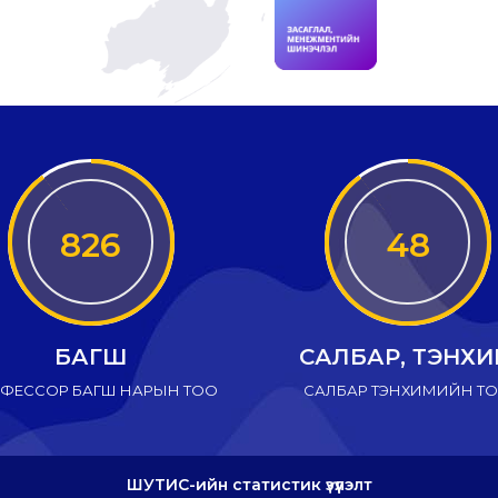
826
48
БАГШ
САЛБАР, ТЭНХ
ФЕССОР БАГШ НАРЫН ТОО
САЛБАР ТЭНХИМИЙН Т
ШУТИС-ийн статистик үзүүлэлт