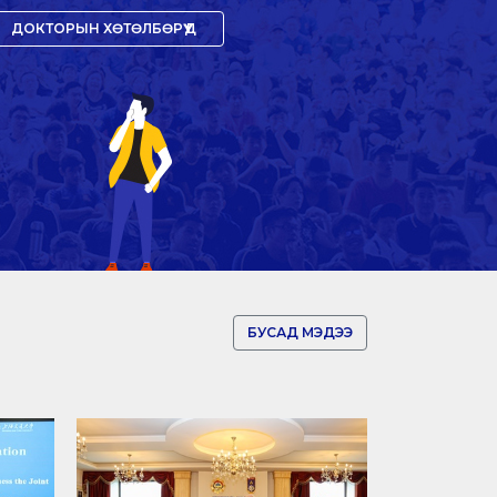
ДОКТОРЫН ХӨТӨЛБӨРҮҮД
БУСАД МЭДЭЭ