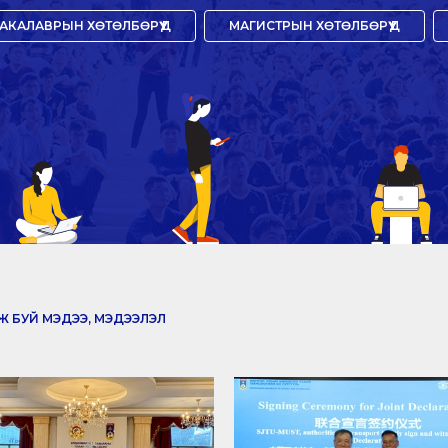
АКАЛАВРЫН ХӨТӨЛБӨРҮҮД
МАГИСТРЫН ХӨТӨЛБӨРҮҮД
 БУЙ МЭДЭЭ, МЭДЭЭЛЭЛ