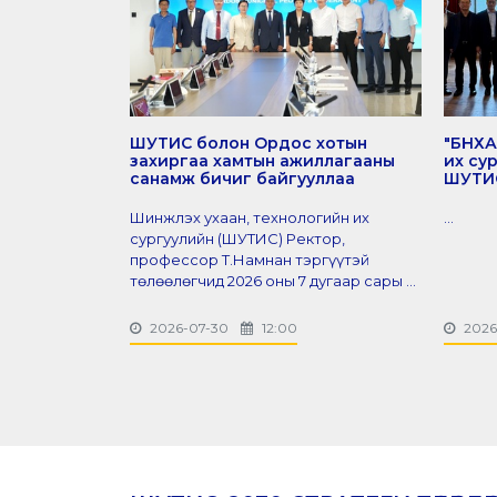
ШУТИС болон Ордос хотын
"БНХА
захиргаа хамтын ажиллагааны
их су
санамж бичиг байгууллаа
ШУТИС
Шинжлэх ухаан, технологийн их
...
сургуулийн (ШУТИС) Ректор,
профессор Т.Намнан тэргүүтэй
төлөөлөгчид 2026 оны 7 дугаар сары ...
2026-07-30
12:00
2026