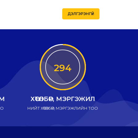
ДЭЛГЭРЭНГҮЙ
294
ИМ
ХӨТӨЛБӨР, МЭРГЭЖИЛ
ОО
НИЙТ ХӨТӨЛБӨР, МЭРГЭЖЛИЙН ТОО