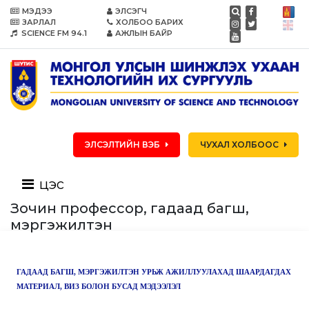
МЭДЭЭ
ЭЛСЭГЧ
ЗАРЛАЛ
ХОЛБОО БАРИХ
SCIENCE FM 94.1
АЖЛЫН БАЙР
ЭЛСЭЛТИЙН ВЭБ
ЧУХАЛ ХОЛБООС
цэс
Зочин профессор, гадаад багш,
мэргэжилтэн
ГАДААД БАГШ, МЭРГЭЖИЛТЭН УРЬЖ АЖИЛЛУУЛАХАД ШААРДАГДАХ
МАТЕРИАЛ, ВИЗ БОЛОН БУСАД МЭДЭЭЛЭЛ