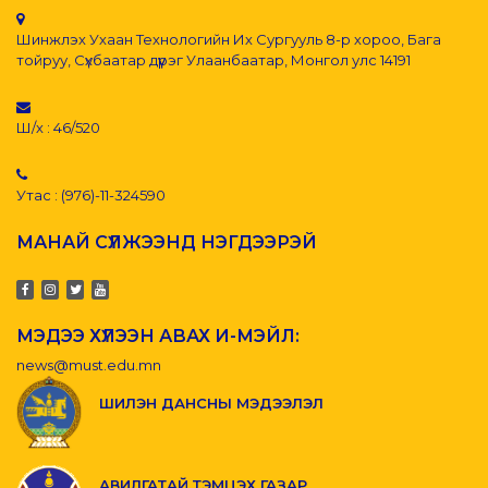
Шинжлэх Ухаан Технологийн Их Сургууль 8-р хороо, Бага
тойруу, Сүхбаатар дүүрэг Улаанбаатар, Монгол улс 14191
Ш/х : 46/520
Утас : (976)-11-324590
МАНАЙ СҮЛЖЭЭНД НЭГДЭЭРЭЙ
МЭДЭЭ ХҮЛЭЭН АВАХ И-МЭЙЛ:
news@must.edu.mn
ШИЛЭН ДАНСНЫ МЭДЭЭЛЭЛ
АВИЛГАТАЙ ТЭМЦЭХ ГАЗАР