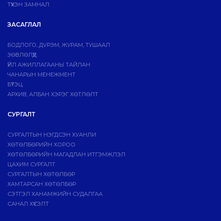
ТҮҮХЭН ЗАМНАЛ
ЗАСАГЛАЛ
БОДЛОГО, ДVРЭМ, ЖУРАМ, ТУШААЛ
ЗӨВЛӨЛҮҮД
ҮЙЛ АЖИЛЛАГААНЫ ТАЙЛАН
ЧАНАРЫН МЕНЕЖМЕНТ
БҮТЭЦ
АРХИВ, АЛБАН ХЭРЭГ ХӨТЛӨЛТ
СУРГАЛТ
СУРГАЛТЫН НЭГДСЭН ХУАНЛИ
ХӨТӨЛБӨРИЙН ХОРОО
ХӨТӨЛБӨРИЙН МАГАДЛАН ИТГЭМЖЛЭЛ
ЦАХИМ СУРГАЛТ
СУРГАЛТЫН ХӨТӨЛБӨР
ХАМТАРСАН ХӨТӨЛБӨР
СЭТГЭЛ ХАНАМЖИЙН СУДАЛГАА
САНАЛ ХҮСЭЛТ