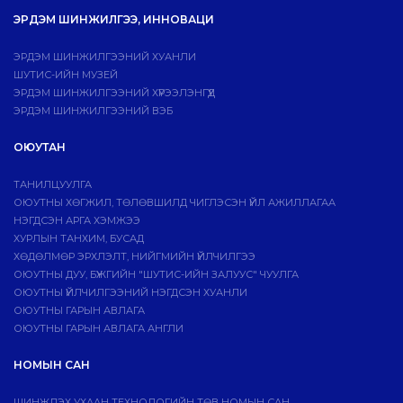
ЭРДЭМ ШИНЖИЛГЭЭ, ИННОВАЦИ
ЭРДЭМ ШИНЖИЛГЭЭНИЙ ХУАНЛИ
ШУТИС-ИЙН МУЗЕЙ
ЭРДЭМ ШИНЖИЛГЭЭНИЙ ХҮРЭЭЛЭНГҮҮД
ЭРДЭМ ШИНЖИЛГЭЭНИЙ ВЭБ
ОЮУТАН
ТАНИЛЦУУЛГА
ОЮУТНЫ ХӨГЖИЛ, ТӨЛӨВШИЛД ЧИГЛЭСЭН ҮЙЛ АЖИЛЛАГАА
НЭГДСЭН АРГА ХЭМЖЭЭ
ХУРЛЫН ТАНХИМ, БУСАД
ХӨДӨЛМӨР ЭРХЛЭЛТ, НИЙГМИЙН ҮЙЛЧИЛГЭЭ
ОЮУТНЫ ДУУ, БҮЖГИЙН "ШУТИС-ИЙН ЗАЛУУС" ЧУУЛГА
ОЮУТНЫ ҮЙЛЧИЛГЭЭНИЙ НЭГДСЭН ХУАНЛИ
ОЮУТНЫ ГАРЫН АВЛАГА
ОЮУТНЫ ГАРЫН АВЛАГА АНГЛИ
НОМЫН САН
ШИНЖЛЭХ УХААН ТЕХНОЛОГИЙН ТӨВ НОМЫН САН