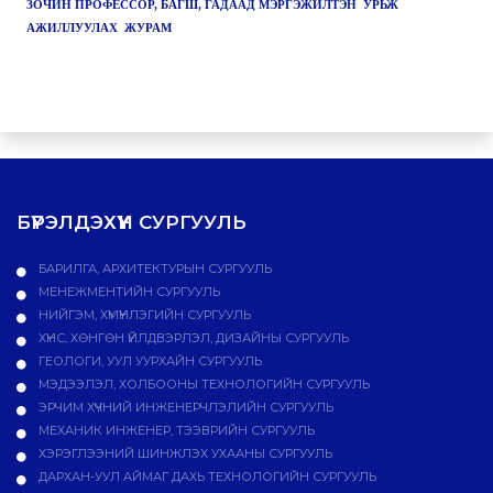
ЗОЧИН ПРОФЕССОР, БАГШ, ГАДААД МЭРГЭЖИЛТЭН УРЬЖ
АЖИЛЛУУЛАХ ЖУРАМ
БҮРЭЛДЭХҮҮН СУРГУУЛЬ
БАРИЛГА, АРХИТЕКТУРЫН СУРГУУЛЬ
МЕНЕЖМЕНТИЙН СУРГУУЛЬ
НИЙГЭМ, ХҮМҮҮНЛЭГИЙН СУРГУУЛЬ
ХҮНС, ХӨНГӨН ҮЙЛДВЭРЛЭЛ, ДИЗАЙНЫ СУРГУУЛЬ
ГЕОЛОГИ, УУЛ УУРХАЙН СУРГУУЛЬ
МЭДЭЭЛЭЛ, ХОЛБООНЫ ТЕХНОЛОГИЙН СУРГУУЛЬ
ЭРЧИМ ХҮЧНИЙ ИНЖЕНЕРЧЛЭЛИЙН СУРГУУЛЬ
МЕХАНИК ИНЖЕНЕР, ТЭЭВРИЙН СУРГУУЛЬ
ХЭРЭГЛЭЭНИЙ ШИНЖЛЭХ УХААНЫ СУРГУУЛЬ
ДАРХАН-УУЛ АЙМАГ ДАХЬ ТЕХНОЛОГИЙН СУРГУУЛЬ