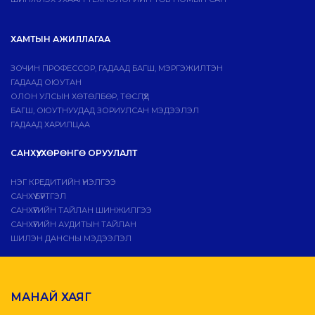
ХАМТЫН АЖИЛЛАГАА
ЗОЧИН ПРОФЕССОР, ГАДААД БАГШ, МЭРГЭЖИЛТЭН
ГАДААД ОЮУТАН
ОЛОН УЛСЫН ХӨТӨЛБӨР, ТӨСЛҮҮД
БАГШ, ОЮУТНУУДАД ЗОРИУЛСАН МЭДЭЭЛЭЛ
ГАДААД ХАРИЛЦАА
САНХҮҮ, ХӨРӨНГӨ ОРУУЛАЛТ
НЭГ КРЕДИТИЙН ҮНЭЛГЭЭ
САНХҮҮ БҮРТГЭЛ
САНХҮҮГИЙН ТАЙЛАН ШИНЖИЛГЭЭ
САНХҮҮГИЙН АУДИТЫН ТАЙЛАН
ШИЛЭН ДАНСНЫ МЭДЭЭЛЭЛ
МАНАЙ ХАЯГ