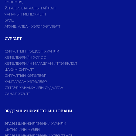
ЗӨВЛӨЛҮҮД
ҮЙЛ АЖИЛЛАГААНЫ ТАЙЛАН
ЧАНАРЫН МЕНЕЖМЕНТ
БҮТЭЦ
АРХИВ, АЛБАН ХЭРЭГ ХӨТЛӨЛТ
СУРГАЛТ
СУРГАЛТЫН НЭГДСЭН ХУАНЛИ
ХӨТӨЛБӨРИЙН ХОРОО
ХӨТӨЛБӨРИЙН МАГАДЛАН ИТГЭМЖЛЭЛ
ЦАХИМ СУРГАЛТ
СУРГАЛТЫН ХӨТӨЛБӨР
ХАМТАРСАН ХӨТӨЛБӨР
СЭТГЭЛ ХАНАМЖИЙН СУДАЛГАА
САНАЛ ХҮСЭЛТ
ЭРДЭМ ШИНЖИЛГЭЭ, ИННОВАЦИ
ЭРДЭМ ШИНЖИЛГЭЭНИЙ ХУАНЛИ
ШУТИС-ИЙН МУЗЕЙ
ЭРДЭМ ШИНЖИЛГЭЭНИЙ ХҮРЭЭЛЭНГҮҮД