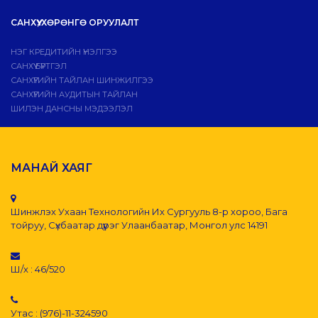
САНХҮҮ, ХӨРӨНГӨ ОРУУЛАЛТ
НЭГ КРЕДИТИЙН ҮНЭЛГЭЭ
САНХҮҮ БҮРТГЭЛ
САНХҮҮГИЙН ТАЙЛАН ШИНЖИЛГЭЭ
САНХҮҮГИЙН АУДИТЫН ТАЙЛАН
ШИЛЭН ДАНСНЫ МЭДЭЭЛЭЛ
МАНАЙ ХАЯГ
Шинжлэх Ухаан Технологийн Их Сургууль 8-р хороо, Бага
тойруу, Сүхбаатар дүүрэг Улаанбаатар, Монгол улс 14191
Ш/х : 46/520
Утас : (976)-11-324590