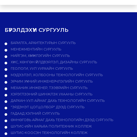
БҮРЭЛДЭХҮҮН СУРГУУЛЬ
БАРИЛГА, АРХИТЕКТУРЫН СУРГУУЛЬ
МЕНЕЖМЕНТИЙН СУРГУУЛЬ
НИЙГЭМ, ХҮМҮҮНЛЭГИЙН СУРГУУЛЬ
ХҮНС, ХӨНГӨН ҮЙЛДВЭРЛЭЛ, ДИЗАЙНЫ СУРГУУЛЬ
ГЕОЛОГИ, УУЛ УУРХАЙН СУРГУУЛЬ
МЭДЭЭЛЭЛ, ХОЛБООНЫ ТЕХНОЛОГИЙН СУРГУУЛЬ
ЭРЧИМ ХҮЧНИЙ ИНЖЕНЕРЧЛЭЛИЙН СУРГУУЛЬ
МЕХАНИК ИНЖЕНЕР, ТЭЭВРИЙН СУРГУУЛЬ
ХЭРЭГЛЭЭНИЙ ШИНЖЛЭХ УХААНЫ СУРГУУЛЬ
ДАРХАН-УУЛ АЙМАГ ДАХЬ ТЕХНОЛОГИЙН СУРГУУЛЬ
"ЭРДЭНЭТ ЦОГЦОЛБОР" ДЭЭД СУРГУУЛЬ
ГАДААД ХЭЛНИЙ СУРГУУЛЬ
ӨМНӨГОВЬ АЙМАГ ДАХЬ ТЕХНОЛОГИЙН ДЭЭД СУРГУУЛЬ
ШУТИС-ИЙН ХАРЬЯА ПОЛИТЕХНИК КОЛЛЕЖ
ШУТИС-КООСЭН ТЕХНОЛОГИЙН КОЛЛЕЖ