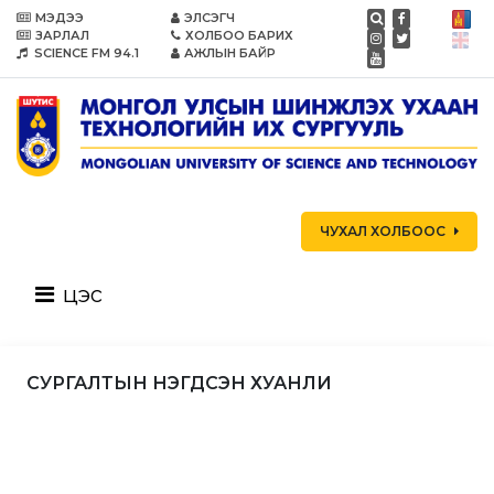
МЭДЭЭ
ЭЛСЭГЧ
ЗАРЛАЛ
ХОЛБОО БАРИХ
SCIENCE FM 94.1
АЖЛЫН БАЙР
ЧУХАЛ ХОЛБООС
цэс
СУРГАЛТЫН НЭГДСЭН ХУАНЛИ