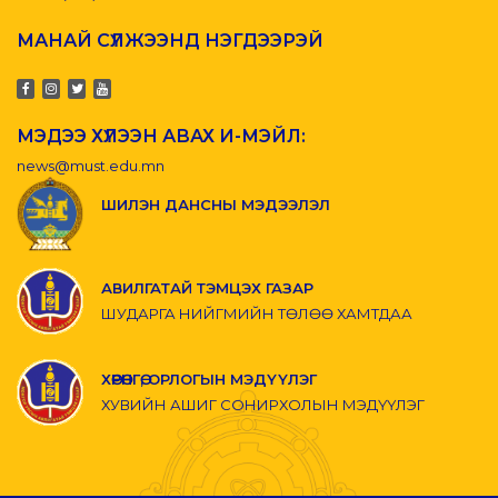
МАНАЙ СҮЛЖЭЭНД НЭГДЭЭРЭЙ
МЭДЭЭ ХҮЛЭЭН АВАХ И-МЭЙЛ:
news@must.edu.mn
ШИЛЭН ДАНСНЫ МЭДЭЭЛЭЛ
АВИЛГАТАЙ ТЭМЦЭХ ГАЗАР
ШУДАРГА НИЙГМИЙН ТӨЛӨӨ ХАМТДАА
ХӨРӨНГӨ, ОРЛОГЫН МЭДҮҮЛЭГ
ХУВИЙН АШИГ СОНИРХОЛЫН МЭДҮҮЛЭГ