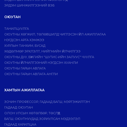
ЭРДЭМ ШИНЖИЛГЭЭНИЙ ВЭБ
ОЮУТАН
ТАНИЛЦУУЛГА
ОЮУТНЫ ХӨГЖИЛ, ТӨЛӨВШИЛД ЧИГЛЭСЭН ҮЙЛ АЖИЛЛАГАА
НЭГДСЭН АРГА ХЭМЖЭЭ
ХУРЛЫН ТАНХИМ, БУСАД
ХӨДӨЛМӨР ЭРХЛЭЛТ, НИЙГМИЙН ҮЙЛЧИЛГЭЭ
ОЮУТНЫ ДУУ, БҮЖГИЙН "ШУТИС-ИЙН ЗАЛУУС" ЧУУЛГА
ОЮУТНЫ ҮЙЛЧИЛГЭЭНИЙ НЭГДСЭН ХУАНЛИ
ОЮУТНЫ ГАРЫН АВЛАГА
ОЮУТНЫ ГАРЫН АВЛАГА АНГЛИ
ХАМТЫН АЖИЛЛАГАА
ЗОЧИН ПРОФЕССОР, ГАДААД БАГШ, МЭРГЭЖИЛТЭН
ГАДААД ОЮУТАН
ОЛОН УЛСЫН ХӨТӨЛБӨР, ТӨСЛҮҮД
БАГШ, ОЮУТНУУДАД ЗОРИУЛСАН МЭДЭЭЛЭЛ
ГАДААД ХАРИЛЦАА