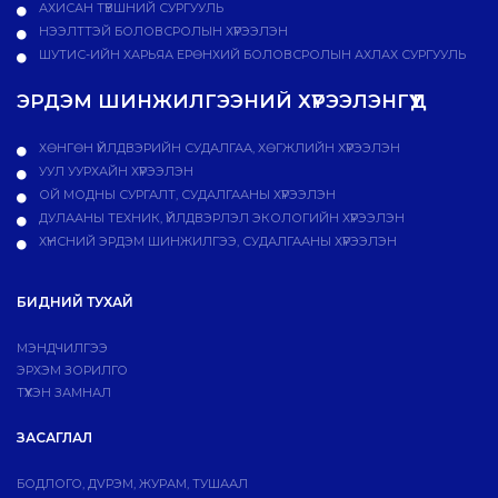
АХИСАН ТҮВШНИЙ СУРГУУЛЬ
НЭЭЛТТЭЙ БОЛОВСРОЛЫН ХҮРЭЭЛЭН
ШУТИС-ИЙН ХАРЬЯА ЕРӨНХИЙ БОЛОВСРОЛЫН АХЛАХ СУРГУУЛЬ
ЭРДЭМ ШИНЖИЛГЭЭНИЙ ХҮРЭЭЛЭНГҮҮД
ХӨНГӨН ҮЙЛДВЭРИЙН СУДАЛГАА, ХӨГЖЛИЙН ХҮРЭЭЛЭН
УУЛ УУРХАЙН ХҮРЭЭЛЭН
ОЙ МОДНЫ СУРГАЛТ, СУДАЛГААНЫ ХҮРЭЭЛЭН
ДУЛААНЫ ТЕХНИК, ҮЙЛДВЭРЛЭЛ ЭКОЛОГИЙН ХҮРЭЭЛЭН
ХҮНСНИЙ ЭРДЭМ ШИНЖИЛГЭЭ, СУДАЛГААНЫ ХҮРЭЭЛЭН
БИДНИЙ ТУХАЙ
МЭНДЧИЛГЭЭ
ЭРХЭМ ЗОРИЛГО
ТҮҮХЭН ЗАМНАЛ
ЗАСАГЛАЛ
БОДЛОГО, ДVРЭМ, ЖУРАМ, ТУШААЛ