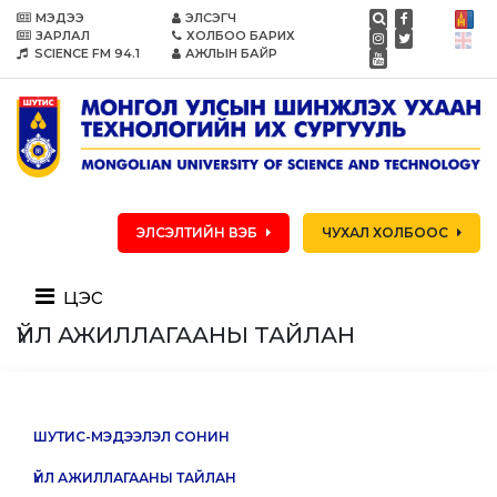
МЭДЭЭ
ЭЛСЭГЧ
ЗАРЛАЛ
ХОЛБОО БАРИХ
SCIENCE FM 94.1
АЖЛЫН БАЙР
ЭЛСЭЛТИЙН ВЭБ
ЧУХАЛ ХОЛБООС
цэс
ҮЙЛ АЖИЛЛАГААНЫ ТАЙЛАН
ШУТИС-МЭДЭЭЛЭЛ СОНИН
ҮЙЛ АЖИЛЛАГААНЫ ТАЙЛАН