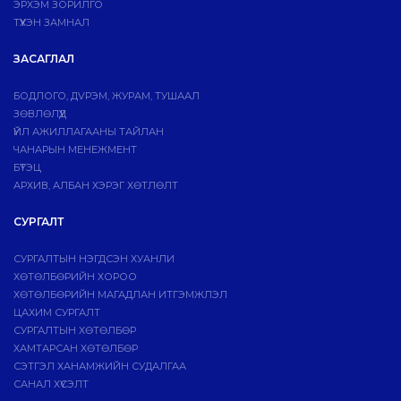
ЭРХЭМ ЗОРИЛГО
ТҮҮХЭН ЗАМНАЛ
ЗАСАГЛАЛ
БОДЛОГО, ДVРЭМ, ЖУРАМ, ТУШААЛ
ЗӨВЛӨЛҮҮД
ҮЙЛ АЖИЛЛАГААНЫ ТАЙЛАН
ЧАНАРЫН МЕНЕЖМЕНТ
БҮТЭЦ
АРХИВ, АЛБАН ХЭРЭГ ХӨТЛӨЛТ
СУРГАЛТ
СУРГАЛТЫН НЭГДСЭН ХУАНЛИ
ХӨТӨЛБӨРИЙН ХОРОО
ХӨТӨЛБӨРИЙН МАГАДЛАН ИТГЭМЖЛЭЛ
ЦАХИМ СУРГАЛТ
СУРГАЛТЫН ХӨТӨЛБӨР
ХАМТАРСАН ХӨТӨЛБӨР
СЭТГЭЛ ХАНАМЖИЙН СУДАЛГАА
САНАЛ ХҮСЭЛТ