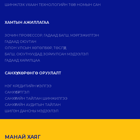
ШИНЖЛЭХ УХААН ТЕХНОЛОГИЙН ТӨВ НОМЫН САН
ХАМТЫН АЖИЛЛАГАА
ЗОЧИН ПРОФЕССОР, ГАДААД БАГШ, МЭРГЭЖИЛТЭН
ГАДААД ОЮУТАН
ОЛОН УЛСЫН ХӨТӨЛБӨР, ТӨСЛҮҮД
БАГШ, ОЮУТНУУДАД ЗОРИУЛСАН МЭДЭЭЛЭЛ
ГАДААД ХАРИЛЦАА
САНХҮҮ, ХӨРӨНГӨ ОРУУЛАЛТ
НЭГ КРЕДИТИЙН ҮНЭЛГЭЭ
САНХҮҮ БҮРТГЭЛ
САНХҮҮГИЙН ТАЙЛАН ШИНЖИЛГЭЭ
САНХҮҮГИЙН АУДИТЫН ТАЙЛАН
ШИЛЭН ДАНСНЫ МЭДЭЭЛЭЛ
МАНАЙ ХАЯГ