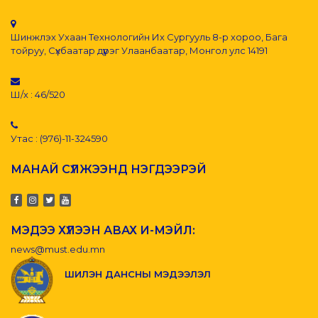
Шинжлэх Ухаан Технологийн Их Сургууль 8-р хороо, Бага
тойруу, Сүхбаатар дүүрэг Улаанбаатар, Монгол улс 14191
Ш/х : 46/520
Утас : (976)-11-324590
МАНАЙ СҮЛЖЭЭНД НЭГДЭЭРЭЙ
МЭДЭЭ ХҮЛЭЭН АВАХ И-МЭЙЛ:
news@must.edu.mn
ШИЛЭН ДАНСНЫ МЭДЭЭЛЭЛ