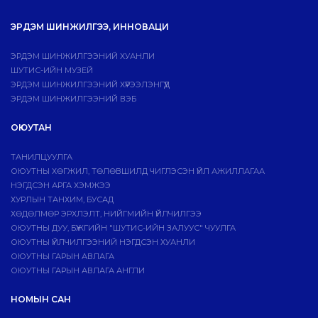
ЭРДЭМ ШИНЖИЛГЭЭ, ИННОВАЦИ
ЭРДЭМ ШИНЖИЛГЭЭНИЙ ХУАНЛИ
ШУТИС-ИЙН МУЗЕЙ
ЭРДЭМ ШИНЖИЛГЭЭНИЙ ХҮРЭЭЛЭНГҮҮД
ЭРДЭМ ШИНЖИЛГЭЭНИЙ ВЭБ
ОЮУТАН
ТАНИЛЦУУЛГА
ОЮУТНЫ ХӨГЖИЛ, ТӨЛӨВШИЛД ЧИГЛЭСЭН ҮЙЛ АЖИЛЛАГАА
НЭГДСЭН АРГА ХЭМЖЭЭ
ХУРЛЫН ТАНХИМ, БУСАД
ХӨДӨЛМӨР ЭРХЛЭЛТ, НИЙГМИЙН ҮЙЛЧИЛГЭЭ
ОЮУТНЫ ДУУ, БҮЖГИЙН "ШУТИС-ИЙН ЗАЛУУС" ЧУУЛГА
ОЮУТНЫ ҮЙЛЧИЛГЭЭНИЙ НЭГДСЭН ХУАНЛИ
ОЮУТНЫ ГАРЫН АВЛАГА
ОЮУТНЫ ГАРЫН АВЛАГА АНГЛИ
НОМЫН САН