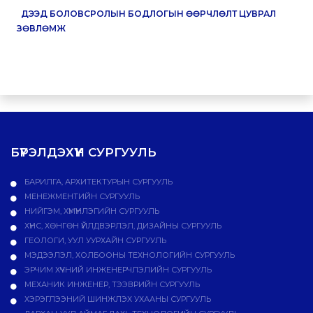
ДЭЭД БОЛОВСРОЛЫН БОДЛОГЫН ӨӨРЧЛӨЛТ ЦУВРАЛ
ЗӨВЛӨМЖ
БҮРЭЛДЭХҮҮН СУРГУУЛЬ
БАРИЛГА, АРХИТЕКТУРЫН СУРГУУЛЬ
МЕНЕЖМЕНТИЙН СУРГУУЛЬ
НИЙГЭМ, ХҮМҮҮНЛЭГИЙН СУРГУУЛЬ
ХҮНС, ХӨНГӨН ҮЙЛДВЭРЛЭЛ, ДИЗАЙНЫ СУРГУУЛЬ
ГЕОЛОГИ, УУЛ УУРХАЙН СУРГУУЛЬ
МЭДЭЭЛЭЛ, ХОЛБООНЫ ТЕХНОЛОГИЙН СУРГУУЛЬ
ЭРЧИМ ХҮЧНИЙ ИНЖЕНЕРЧЛЭЛИЙН СУРГУУЛЬ
МЕХАНИК ИНЖЕНЕР, ТЭЭВРИЙН СУРГУУЛЬ
ХЭРЭГЛЭЭНИЙ ШИНЖЛЭХ УХААНЫ СУРГУУЛЬ