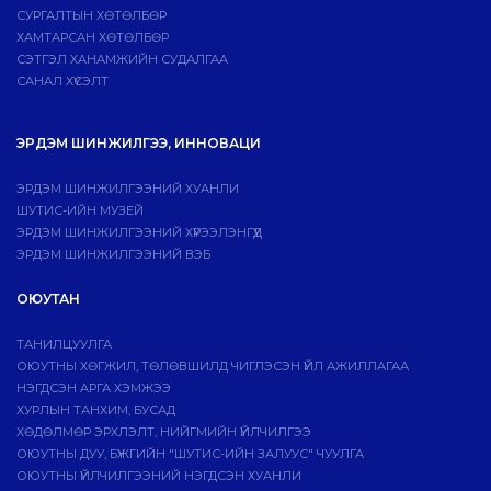
СУРГАЛТЫН ХӨТӨЛБӨР
ХАМТАРСАН ХӨТӨЛБӨР
СЭТГЭЛ ХАНАМЖИЙН СУДАЛГАА
САНАЛ ХҮСЭЛТ
ЭРДЭМ ШИНЖИЛГЭЭ, ИННОВАЦИ
ЭРДЭМ ШИНЖИЛГЭЭНИЙ ХУАНЛИ
ШУТИС-ИЙН МУЗЕЙ
ЭРДЭМ ШИНЖИЛГЭЭНИЙ ХҮРЭЭЛЭНГҮҮД
ЭРДЭМ ШИНЖИЛГЭЭНИЙ ВЭБ
ОЮУТАН
ТАНИЛЦУУЛГА
ОЮУТНЫ ХӨГЖИЛ, ТӨЛӨВШИЛД ЧИГЛЭСЭН ҮЙЛ АЖИЛЛАГАА
НЭГДСЭН АРГА ХЭМЖЭЭ
ХУРЛЫН ТАНХИМ, БУСАД
ХӨДӨЛМӨР ЭРХЛЭЛТ, НИЙГМИЙН ҮЙЛЧИЛГЭЭ
ОЮУТНЫ ДУУ, БҮЖГИЙН "ШУТИС-ИЙН ЗАЛУУС" ЧУУЛГА
ОЮУТНЫ ҮЙЛЧИЛГЭЭНИЙ НЭГДСЭН ХУАНЛИ