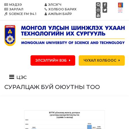
МЭДЭЭ
ЭЛСЭГЧ
ЗАРЛАЛ
ХОЛБОО БАРИХ
SCIENCE FM 94.1
АЖЛЫН БАЙР
ЭЛСЭЛТИЙН ВЭБ
ЧУХАЛ ХОЛБООС
цэс
СУРАЛЦАЖ БУЙ ОЮУТНЫ ТОО