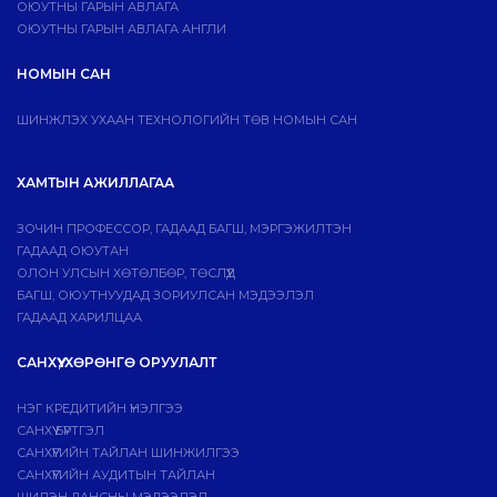
ОЮУТНЫ ГАРЫН АВЛАГА
ОЮУТНЫ ГАРЫН АВЛАГА АНГЛИ
НОМЫН САН
ШИНЖЛЭХ УХААН ТЕХНОЛОГИЙН ТӨВ НОМЫН САН
ХАМТЫН АЖИЛЛАГАА
ЗОЧИН ПРОФЕССОР, ГАДААД БАГШ, МЭРГЭЖИЛТЭН
ГАДААД ОЮУТАН
ОЛОН УЛСЫН ХӨТӨЛБӨР, ТӨСЛҮҮД
БАГШ, ОЮУТНУУДАД ЗОРИУЛСАН МЭДЭЭЛЭЛ
ГАДААД ХАРИЛЦАА
САНХҮҮ, ХӨРӨНГӨ ОРУУЛАЛТ
НЭГ КРЕДИТИЙН ҮНЭЛГЭЭ
САНХҮҮ БҮРТГЭЛ
САНХҮҮГИЙН ТАЙЛАН ШИНЖИЛГЭЭ
САНХҮҮГИЙН АУДИТЫН ТАЙЛАН