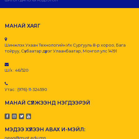
ШИЛЭН ДАНСНЫ МЭДЭЭЛЭЛ
МАНАЙ ХАЯГ
Шинжлэх Ухаан Технологийн Их Сургууль 8-р хороо, Бага
тойруу, Сүхбаатар дүүрэг Улаанбаатар, Монгол улс 14191
Ш/х : 46/520
Утас : (976)-11-324590
МАНАЙ СҮЛЖЭЭНД НЭГДЭЭРЭЙ
МЭДЭЭ ХҮЛЭЭН АВАХ И-МЭЙЛ:
news@must.edu.mn