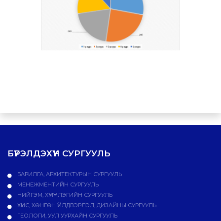
БҮРЭЛДЭХҮҮН СУРГУУЛЬ
БАРИЛГА, АРХИТЕКТУРЫН СУРГУУЛЬ
МЕНЕЖМЕНТИЙН СУРГУУЛЬ
НИЙГЭМ, ХҮМҮҮНЛЭГИЙН СУРГУУЛЬ
ХҮНС, ХӨНГӨН ҮЙЛДВЭРЛЭЛ, ДИЗАЙНЫ СУРГУУЛЬ
ГЕОЛОГИ, УУЛ УУРХАЙН СУРГУУЛЬ