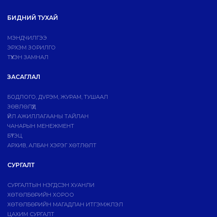
БИДНИЙ ТУХАЙ
МЭНДЧИЛГЭЭ
ЭРХЭМ ЗОРИЛГО
ТҮҮХЭН ЗАМНАЛ
ЗАСАГЛАЛ
БОДЛОГО, ДVРЭМ, ЖУРАМ, ТУШААЛ
ЗӨВЛӨЛҮҮД
ҮЙЛ АЖИЛЛАГААНЫ ТАЙЛАН
ЧАНАРЫН МЕНЕЖМЕНТ
БҮТЭЦ
АРХИВ, АЛБАН ХЭРЭГ ХӨТЛӨЛТ
СУРГАЛТ
СУРГАЛТЫН НЭГДСЭН ХУАНЛИ
ХӨТӨЛБӨРИЙН ХОРОО
ХӨТӨЛБӨРИЙН МАГАДЛАН ИТГЭМЖЛЭЛ
ЦАХИМ СУРГАЛТ