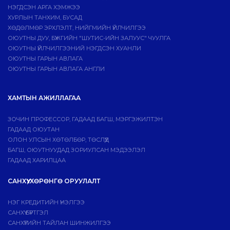
НЭГДСЭН АРГА ХЭМЖЭЭ
ХУРЛЫН ТАНХИМ, БУСАД
ХӨДӨЛМӨР ЭРХЛЭЛТ, НИЙГМИЙН ҮЙЛЧИЛГЭЭ
ОЮУТНЫ ДУУ, БҮЖГИЙН "ШУТИС-ИЙН ЗАЛУУС" ЧУУЛГА
ОЮУТНЫ ҮЙЛЧИЛГЭЭНИЙ НЭГДСЭН ХУАНЛИ
ОЮУТНЫ ГАРЫН АВЛАГА
ОЮУТНЫ ГАРЫН АВЛАГА АНГЛИ
ХАМТЫН АЖИЛЛАГАА
ЗОЧИН ПРОФЕССОР, ГАДААД БАГШ, МЭРГЭЖИЛТЭН
ГАДААД ОЮУТАН
ОЛОН УЛСЫН ХӨТӨЛБӨР, ТӨСЛҮҮД
БАГШ, ОЮУТНУУДАД ЗОРИУЛСАН МЭДЭЭЛЭЛ
ГАДААД ХАРИЛЦАА
САНХҮҮ, ХӨРӨНГӨ ОРУУЛАЛТ
НЭГ КРЕДИТИЙН ҮНЭЛГЭЭ
САНХҮҮ БҮРТГЭЛ
САНХҮҮГИЙН ТАЙЛАН ШИНЖИЛГЭЭ