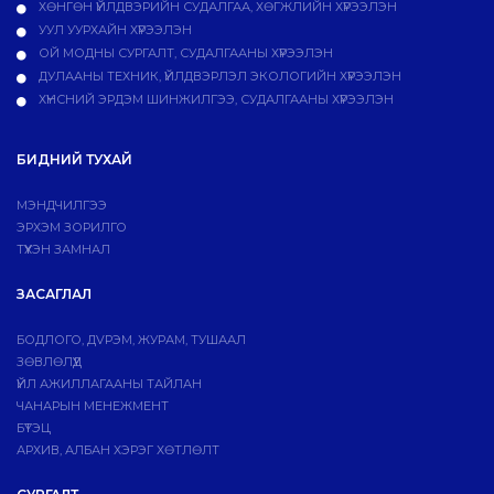
ХӨНГӨН ҮЙЛДВЭРИЙН СУДАЛГАА, ХӨГЖЛИЙН ХҮРЭЭЛЭН
УУЛ УУРХАЙН ХҮРЭЭЛЭН
ОЙ МОДНЫ СУРГАЛТ, СУДАЛГААНЫ ХҮРЭЭЛЭН
ДУЛААНЫ ТЕХНИК, ҮЙЛДВЭРЛЭЛ ЭКОЛОГИЙН ХҮРЭЭЛЭН
ХҮНСНИЙ ЭРДЭМ ШИНЖИЛГЭЭ, СУДАЛГААНЫ ХҮРЭЭЛЭН
БИДНИЙ ТУХАЙ
МЭНДЧИЛГЭЭ
ЭРХЭМ ЗОРИЛГО
ТҮҮХЭН ЗАМНАЛ
ЗАСАГЛАЛ
БОДЛОГО, ДVРЭМ, ЖУРАМ, ТУШААЛ
ЗӨВЛӨЛҮҮД
ҮЙЛ АЖИЛЛАГААНЫ ТАЙЛАН
ЧАНАРЫН МЕНЕЖМЕНТ
БҮТЭЦ
АРХИВ, АЛБАН ХЭРЭГ ХӨТЛӨЛТ