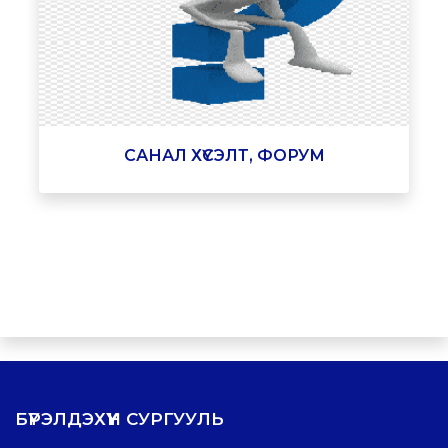
САНАЛ ХҮСЭЛТ, ФОРУМ
БҮРЭЛДЭХҮҮН СУРГУУЛЬ