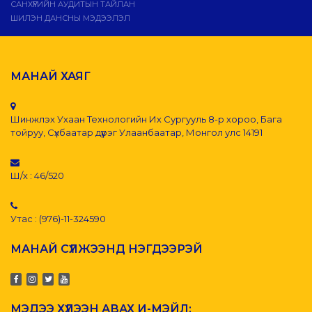
САНХҮҮГИЙН АУДИТЫН ТАЙЛАН
ШИЛЭН ДАНСНЫ МЭДЭЭЛЭЛ
МАНАЙ ХАЯГ
Шинжлэх Ухаан Технологийн Их Сургууль 8-р хороо, Бага
тойруу, Сүхбаатар дүүрэг Улаанбаатар, Монгол улс 14191
Ш/х : 46/520
Утас : (976)-11-324590
МАНАЙ СҮЛЖЭЭНД НЭГДЭЭРЭЙ
МЭДЭЭ ХҮЛЭЭН АВАХ И-МЭЙЛ: