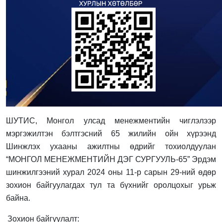
ШУТИС, Монгол улсад менежментийн чиглэлээр
мэргэжилтэн бэлтгэсний 65 жилийн ойн хүрээнд
Шинжлэх ухааны ажилтны өдрийг тохиолдуулан
“
МОНГОЛ МЕНЕЖМЕНТИЙН ДЭГ СУРГУУЛЬ-65
”
Эрдэм
шинжилгээний хурал 2024 оны 11-р сарын 29-ний өдөр
зохион байгуулагдах тул та бүхнийг оролцохыг урьж
байна.
Зохион байгуулалт: