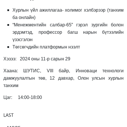
Хурлын үйл ажиллагаа- холимог хэлбэрээр (танхим
ба онлайн)
“Менежментийн салбар-65” гэрэл зургийн болон
эрдэмтэд, профессор багш нарын бүтээлийн
үзэсгэлэн
Төгсөгчдийн платформын нээлт
Хэзээ: 2
024
оны
11
-р сарын
29
Хаана: ШУТИС,
VIII
байр, Инноваци технологи
дамжуулалтын төв, 12 давхар, Олон улсын хурлын
танхим
Цаг: 14:00-18:00
LAST