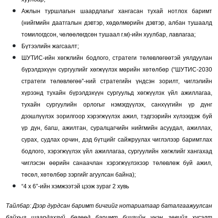
Ажлын туршлагын шаардлагыг хангасан тухай нотлох баримт
(нийгмийн даатгалын дэвтэр, хөдөлмөрийн дэвтэр, албан тушаалд
томилогдсон, чөлөөлөгдсөн тушаал г.м)-ийн хуулбар, лавлагаа;
Бүтээлийн жагсаалт;
ШУТИС-ийн хөгжлийн бодлого, стратеги төлөвлөгөөтэй уялдуулан
бүрэлдэхүүн сургуулийг хөгжүүлэх мөрийн хөтөлбөр (“ШУТИС-2030
стратеги төлөвлөгөө”-ний стратегийн үндсэн зорилт, чиглэлийн
хүрээнд тухайн бүрэлдэхүүн сургуульд хөгжүүлэх үйл ажиллагаа,
тухайн сургуулийн орлогыг нэмэгдүүлэх, санхүүгийн үр дүнг
дээшлүүлэх зорилгоор хэрэгжүүлэх ажил, тэдгээрийн хүлээгдэж буй
үр дүн, багш, ажилтан, суралцагчийн нийгмийн асуудал, ажиллах,
сурах, судлах орчин, дэд бүтцийг сайжруулах чиглэлээр баримтлах
бодлого, хэрэгжүүлэх үйл ажиллагаа, сургуулийн хөгжлийг хангахад
чиглэсэн өөрийн санаачлан хэрэгжүүлэхээр төлөвлөж буй ажил,
төсөл, хөтөлбөр зэргийг агуулсан байна);
“4 х 6”-ийн хэмжээтэй цээж зураг 2 хувь
Тайлбар: Дээр дурдсан баримт бичгийг нотариатаар баталгаажуулсан
байхыг шаардахгүй бөгөөд баримт бичгийн үнэн зөвийг хүсэлт