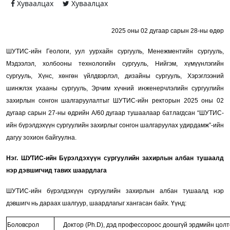
Хуваалцах
Хуваалцах
2025 оны 02 дугаар сарын 28-ны өдөр
ШУТИС-ийн Геологи, уул уурхайн сургууль, Менежментийн сургууль,
Мэдээлэл, холбооны технологийн сургууль, Нийгэм, хүмүүнлэгийн
сургууль, Хүнс, хөнгөн үйлдвэрлэл, дизайны сургууль, Хэрэглээний
шинжлэх ухааны сургууль, Эрчим хүчний инженерчлэлийн сургуулийн
захирлын сонгон шалгаруулалтыг ШУТИС-ийн ректорын 2025 оны 02
дугаар сарын 27-ны өдрийн А/60 дугаар тушаалаар батлагдсан “ШУТИС-
ийн бүрэлдэхүүн сургуулийн захирлыг сонгон шалгаруулах удирдамж”-ийн
дагуу зохион байгуулна.
Нэг. ШУТИС-ийн Бүрэлдэхүүн сургуулийн
захирлын албан тушаалд
нэр дэвшигчид тавих шаардлага
ШУТИС-ийн бүрэлдэхүүн сургуулийн захирлын албан тушаалд нэр
дэвшигч нь дараах шалгуур, шаардлагыг хангасан байх. Үүнд:
Боловсрол
Доктор (Ph.D), дэд профессороос доошгүй эрдмийн цол