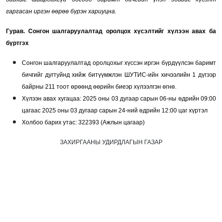
гаргасан иргэн өөрөө бүрэн хариуцна.
Гурав. Сонгон шалгаруулалтад оролцох хүсэлтийг хүлээн авах ба
бүртгэх
Сонгон шалгаруулалтад оролцохыг хүссэн иргэн бүрдүүлсэн баримт
бичгийг дугтуйнд хийж битүүмжлэн ШУТИС-ийн хичээлийн 1 дүгээр
байрны 211 тоот өрөөнд өөрийн биеэр хүлээлгэн өгнө.
Хүлээн авах хугацаа: 2025 оны 03 дугаар сарын 06-ны өдрийн 09:00
цагаас 2025 оны 03 дугаар сарын 24-ний өдрийн 12:00 цаг хүртэл
Холбоо барих утас: 322393 (Ажлын цагаар)
ЗАХИРГААНЫ УДИРДЛАГЫН ГАЗАР