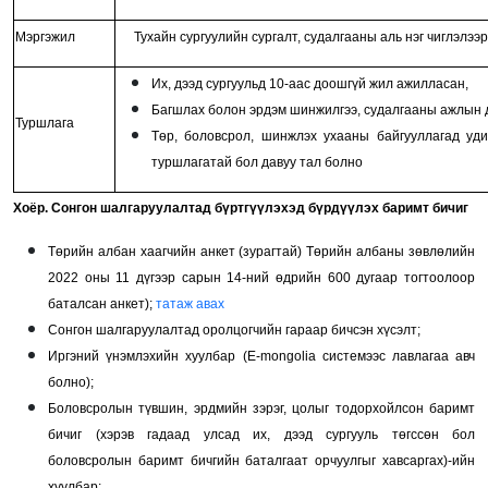
Мэргэжил
Тухайн сургуулийн сургалт, судалгааны аль нэг чиглэлэ
Их, дээд сургуульд 10-аас доошгүй жил ажилласан,
Багшлах болон эрдэм шинжилгээ, судалгааны ажлын 
Туршлага
Төр, боловсрол, шинжлэх ухааны байгууллагад уд
туршлагатай бол давуу тал болно
Хоёр. Сонгон шалгаруулалтад бүртгүүлэхэд бүрдүүлэх баримт бичиг
Төрийн албан хаагчийн анкет (зурагтай)
Төрийн албаны зөвлөлийн
2022 оны 11 дүгээр сарын 14-ний өдрийн 600 дугаар тогтоолоор
баталсан анкет);
татаж авах
Сонгон шалгаруулалтад оролцогчийн гараар бичсэн хүсэлт
;
Иргэний үнэмлэхийн хуулбар (Е-mongolia системээс лавлагаа авч
болно);
Боловсролын түвшин, эрдмийн зэрэг, цолыг тодорхойлсон баримт
бичиг (хэрэв гадаад улсад их, дээд сургууль төгссөн бол
боловсролын баримт бичгийн баталгаат орчуулгыг хавсаргах)-ийн
хуулбар;