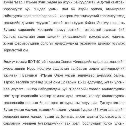
ахуйн газар, НҮБ-ын Хүнс, хөдөө аж ахуйн байгууллага (FAO)-тай хамтран
хэрэгжүүлж буй “Өндөр уулын мал аж ахуйн орлого, амьжиргааг
сайжруулах зорилгоор сарлагийн хөөврөн бүтээгдэхүүний төрөлжүүлэхэд
техникийн дэмжлэг үзүүлэх” төслийг хэрэгжүүлж байна. Энэхүү төсөл нь
Бутаны сарлагийн хөөврийн нэмүү өртгийн тогтвортой сүлжээг бий
болгож, сарлагийн ашиг шимийн үйлдвэрлэлийг нэмэгдүүлэх, малчид,
жижиг фермерүүдийн орлогыг нэмэгдүүлэхэд техникийн дэмжлэг үзүүлэх
зорилготой юм.
Энэхүү төсөлд ШУТИС-ийн харьяа Хөнгөн үйлдвэрийн судалгаа, хөгжлийн
хүрээлэнгийн Ноос ноолуур судлалын салбарын эрдэм шинжилгээний
ажилтан Г.Батчимэг НҮБ-ын Олон улсын зөвлөхөөр ажиллаж байна.
Тэрээр төслийн хүрээнд 2024 оны 12 сарын 11-12 өдрүүдэд Бутан улсын
Хаа дүүрэгт шинээр байгуулагдаж буй “Сарлагийн хөөвөр боловсруулах
төв” дээр сарлагийн хөөвөр самнах арга техник, хөөвөр боловсруулах
технологийн онолын болон практик сургалтыг явууллаа. Тус сургалтаар
Бутан улсын малчид, техникийн ажилтнуудаас бүрдсэн 37 хүнд сарлагийн
хөөврийн шинж чанар, түүхий эд бэлтгэл, анхан шатны боловсруулалт,
сарлагийн хөөврөн бүтээгдэхүүний зах зээл, борлуулалт, олон улсын