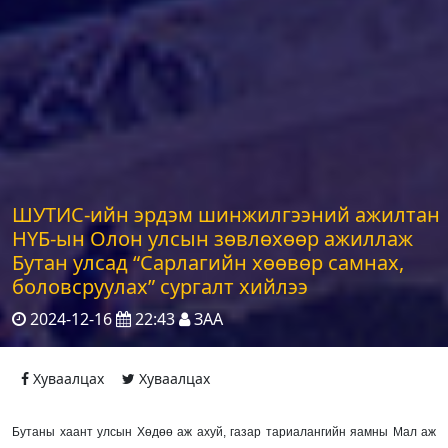
ШУТИС-ийн эрдэм шинжилгээний ажилтан
НҮБ-ын Олон улсын зөвлөхөөр ажиллаж
Бутан улсад “Сарлагийн хөөвөр самнах,
боловсруулах” сургалт хийлээ
2024-12-16
22:43
ЗАА
Хуваалцах
Хуваалцах
Бутаны хаант улсын Хөдөө аж ахуй, газар тариалангийн яамны Мал аж