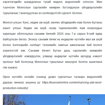
хэрэглэгчдийн шаардлагын тухай мэдлэг, мэдээллийг олгосон. Мөн
түүнчлэн Монголын сарлагийн хөөврөн бүтээгдэхүүн үйлдвэрлэлийн
туршлагаас танилцуулсан ач холбогдолтой сургалт боллоо.
Монгол улсын Хүнс, хөдөө аж ахуй, хөнгөн үйлдвэрийн яам болон Бутаны
хаант улсын Хөдөө аж ахуй, газар тариалангийн яам хоорондын
харилцан ойлголцлын санамж бичгийг 2024 оны 7-р сарын 9-ний өдөр
байгуулсан билээ. Энэхүү санамж бичиг нь өндөрлөг нутгийн мал аж ахуй
болон бэлчээрийн салбарт техникийн хамтын ажиллагааг бий болгох
зорилготой юм. Санамж бичигт Бутан дахь сарлагийн хөөврийн
үйлдвэрлэлийг нэмэгдүүлэх, улмаар өндөрлөг нутгийн иргэдэд нэмэлт
орлогыг бий болгоход Монголын туршлагыг хөшүүрэг болгон ашиглана
гэж заажээ.
Орон нутгийн онлайн сонинд дээрх сургалтын талаарх мэдээллийг
дараах линкээс уншина уу: https://kuenselonline.com/enhancing-yak-wool-
production-industry/