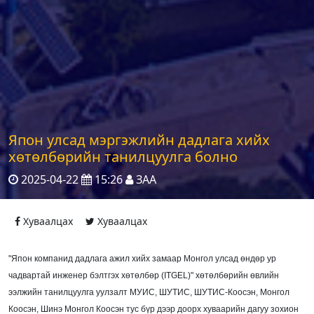
Япон улсад мэргэжлийн дадлага хийх
хөтөлбөрийн танилцуулга болно
2025-04-22
15:26
ЗАА
Хуваалцах
Хуваалцах
"Япон компанид дадлага ажил хийх замаар Монгол улсад өндөр ур
чадвартай инженер бэлтгэх хөтөлбөр (ITGEL)" хөтөлбөрийн өвлийн
ээлжийн танилцуулга уулзалт МУИС, ШУТИС, ШУТИС-Коосэн, Монгол
Коосэн, Шинэ Монгол Коосэн тус бүр дээр доорх хуваарийн дагуу зохион