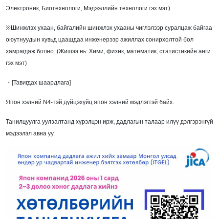
Электроник, Биотехнологи, Мэдээллийн технологи гэх мэт)
※Шинжлэх ухаан, байгалийн шинжлэх ухааны чиглэлээр суралцаж байгаа
оюутнуудын хувьд цаашдаа инженерээр ажиллах сонирхолтой бол
хамрагдаж болно. (Жишээ нь: Хими, физик, математик, статистикийн анги
гэх мэт)
・[Тавигдах шаардлага]
Япон хэлний N4-тэй дүйцэхүйц япон хэлний мэдлэгтэй байх.
Танилцуулга уулзалтанд хүрэлцэн ирж, дадлагын талаар илүү дэлгэрэнгүй
мэдээлэл авна уу.