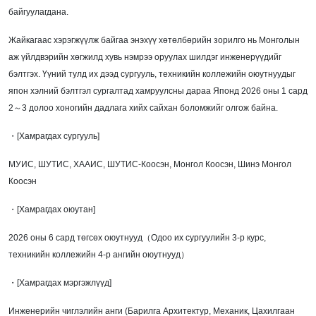
байгуулагдана.
Жайкагаас хэрэгжүүлж байгаа энэхүү хөтөлбөрийн зорилго нь Монголын
аж үйлдвэрийн хөгжилд хувь нэмрээ оруулах шилдэг инженерүүдийг
бэлтгэх. Үүний тулд их дээд сургууль, техникийн коллежийн оюутнуудыг
япон хэлний бэлтгэл сургалтад хамруулсны дараа Японд 2026 оны 1 сард
2～3 долоо хоногийн дадлага хийх сайхан боломжийг олгож байна.
・[Хамрагдах сургууль]
МУИС, ШУТИС, ХААИС, ШУТИС-Коосэн, Монгол Коосэн, Шинэ Монгол
Коосэн
・[Хамрагдах оюутан]
2026 оны 6 сард төгсөх оюутнууд（Одоо их сургуулийн 3-р курс,
техникийн коллежийн 4-р ангийн оюутнууд）
・[Хамрагдах мэргэжлүүд]
Инженерийн чиглэлийн анги (Барилга Архитектур, Механик, Цахилгаан