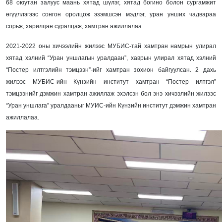
68 оюутан залуус маань хятад шүлэг, хятад богино болон сургамжит
өгүүллэгээс сонгон оролцож эзэмшсэн мэдлэг, уран унших чадвараа
сорьж, харилцан суралцаж, хамтран ажиллалаа.
2021-2022 оны хичээлийн жилээс МУБИС-тай хамтран намрын улирал
хятад хэлний “Уран уншлагын уралдаан”, хаврын улирал хятад хэлний
“Постер илтгэлийн тэмцээн”-ийг хамтран зохион байгуулсан. 2 дахь
жилээс МУБИС-ийн Күнзийн институт хамтран “Постер илтгэл”
тэмцээнийг дэмжин хамтран ажиллаж эхэлсэн бол энэ хичээлийн жилээс
“Уран уншлага” уралдааныг МУИС-ийн Күнзийн институт дэмжин хамтран
ажиллалаа.