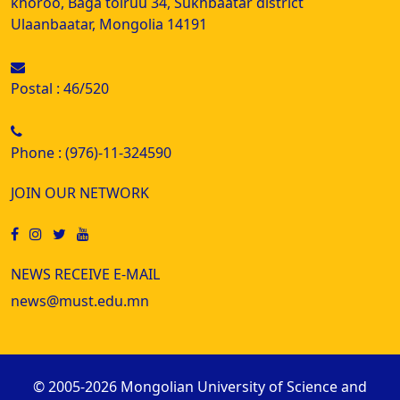
khoroo, Baga toiruu 34, Sukhbaatar district
Ulaanbaatar, Mongolia 14191
Postal : 46/520
Phone : (976)-11-324590
JOIN OUR NETWORK
NEWS RECEIVE E-MAIL
news@must.edu.mn
© 2005-2026 Mongolian University of Science and