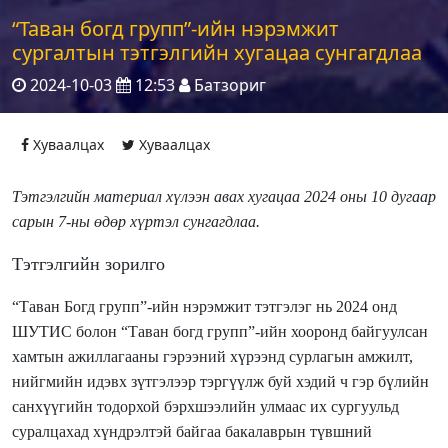
“Таван богд групп”-ийн нэрэмжит
сургалтын тэтгэлгийн хугацаа сунгагдлаа
2024-10-03
12:53
Батзориг
Хуваалцах
Хуваалцах
Тэтгэлгийн материал хүлээн авах хугацаа 2024 оны 10 дугаар
сарын 7-ны өдөр хүртэл сунгагдлаа.
Тэтгэлгийн зорилго
“Таван Богд групп”-ийн нэрэмжит тэтгэлэг нь 2024 онд
ШУТИС болон “Таван богд групп”-ийн хооронд байгуулсан
хамтын ажиллагааны гэрээний хүрээнд cурлагын амжилт,
нийгмийн идэвх зүтгэлээр тэргүүлж буй хэдий ч гэр бүлийн
санхүүгийн тодорхой бэрхшээлийн улмаас их сургуульд
суралцахад хүндрэлтэй байгаа бакалаврын түвшний