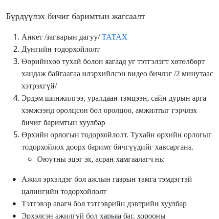
Бүрдүүлэх бичиг баримтын жагсаалт
Анкет /загварын дагуу/
ТАТАХ
Дүнгийн тодорхойлолт
Өөрийнхөө тухай болон яагаад уг тэтгэлэгт хөтөлбөрт
хандаж байгаагаа илэрхийлсэн видео бичлэг /2 минутаас
хэтрэхгүй/
Эрдэм шинжилгээ, уралдаан тэмцээн, сайн дурын арга
хэмжээнд оролцсон бол оролцоо, амжилтыг гэрчлэх
бичиг баримтын хуулбар
Өрхийн орлогын тодорхойлолт. Тухайн өрхийн орлогыг
тодорхойлох доорх баримт бичгүүдийг хавсаргана.
Оюутны эцэг эх, асран хамгаалагч нь:
Ажил эрхэлдэг бол ажлын газрын тамга тэмдэгтэй
цалингийн тодорхойлолт
Тэтгэвэр авагч бол тэтгэврийн дэвтрийн хуулбар
Эрхэлсэн ажилгүй бол харьяа баг, хорооны