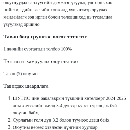
оюутнуудад санхүүгийн дэмжлэг үзүүлж, улс орныхоо
нийгэм, эдийн засгийн хөгжилд хувь нэмэр оруулах
манлайлагч зөв иргэн болон төлөвшихөд нь туслалцаа
үзүүлэхэд оршино.
Таван богд группээс олгох тэтэглэг
1 жилийн сургалтын төлбөр 100%
Тэтгэлэгт хамруулах оюутны тоо
Таван (5) оюутан
Тавигдах шаардлага
ШУТИС-ийн бакалаврын түвшний хөтөлбөрт 2024-2025
оны хичээлийн жилд 3-4 дүгээр курст суралцаж буй
оюутан байх,
Сурлагын голч дүн 3.2 болон түүнээс дээш байх,
Оюутны вебээс хэвлэсэн дүнгийн хуулбар,