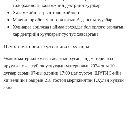
тодорхойлолт, халамжийн дэвтрийн хуулбар
Халамжийн газрын тодорхойлолт
Малчин өрх бол мал тооллогын А дансны хуулбар
Хувиараа арилжаа наймаа эрхэлдэг бол орлого зарлагын
хар дэвтрийн хуулбарыг тус тус хавсаргана.
Нэмэлт материал хүлээн авах хугацаа
Өмнөх материал хүлээн авалтын хугацаанд материалаа
ирүүлж амжаагүй оюутнуудын материалыг 2024 оны 10
дугаар сарын 07-ны өдрийн 17:00 цаг хүртэл ШУТИС-ийн
хичээлийн I байрын 218 тоотод мэргэжилтэн Г.Хулан хүлээн
авна.
Эхний шатны шалгаруулалтыг 2024 оны 10 дугаар сарын 08-
ны дотор хийж, эцсийн шалгаруулалтыг “Таван богд групп”
зохион байгуулна.