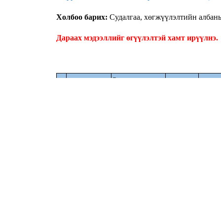
Холбоо барих:
Судалгаа, хөгжүүлэлтийн албан
Дараах мэдээллийг өгүүлэлтэй хамт ирүүлнэ
Судалгааны чиглэл
1.Техник технологи
2.Байгалийн ухаан,
Зохиог
хэрэглээний
Өгүүллийн
Албан
овог, нэ
№
шинжлэх ухаан
сэдэв
тушаал
/
бүтэн б
3.Нийгэм,
хүмүүнлэгийн
ухаан
аль нэгийг
сонгох
Салбарын
Мөнхба