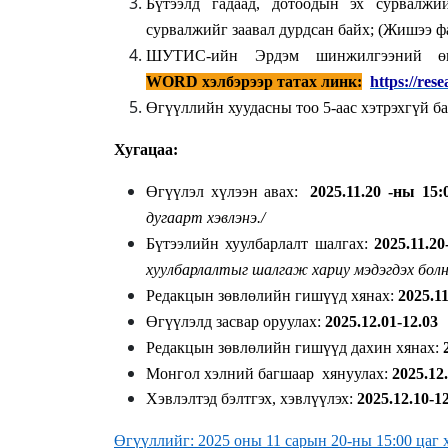
Бүтээлд гадаад, дотоодын эх сурвалжи
сурвалжийг заавал дурдсан байх
; (
Жишээ фа
ШУТИС-ийн Эрдэм шинжилгээний өг
WORD хэлбэрээр татах линк:
https://res
Өгүүллийн хуудасны тоо 5-аас хэтрэхгүй б
Хугацаа:
Өгүүлэл хүлээн авах:
2025.11.20 -
ны 15:
дугаарт хэвлэнэ./
Бүтээлийн хуулбарлалт шалгах:
2025.11.2
хуулбарлалтыг шалгаж хариу мэдэгдэх болн
Редакцын зөвлөлийн гишүүд хянах:
2025.1
Өгүүлэлд засвар оруулах:
2025.12
.01
-12.03
Редакцын зөвлөлийн гишүүд
дахин
хянах:
Монгол хэлний багшаар хянуулах:
2025.12.
Х
эвлэлтэд бэлтгэх, хэвлүүлэх:
2025.12
.10
-1
Өгүүллийг: 2025 оны 11 сарын 20-ны 15:00 цаг