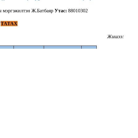
ы мэргэжилтэн Ж.Батбаяр
Утас:
88010302
.
ТАТАХ
Жишээ:
чийн
Эрдмийн цол,
р
И-Мэйл хаяг
Утас
зэрэг
ичих/
ярын
Доктор
(Ph.D)
,
дэд
Batbayar.j@must.edu.mn