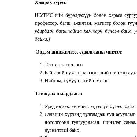
Хамрах хүрээ:
ШУТИС-ийн бүрэлдэхүүн болон харьяа сургуу
профессор, багш, ажилтан, магистр болон тү
удирдагч багштайгаа хамтарч бичсэн байх, у
байна.
)
Эрдэм шинжилгээ, судалгааны чиглэл:
Техник технологи
Байгалийн ухаан, хэрэглээний шинжлэх ух
Нийгэм, хүмүүнлэгийн ухаан
Тавигдах шаардлага
:
Урьд нь хэвлэн нийтлэгдээгүй бүтээл байх
;
Сэдвийн хүрээнд тулгамдаж буй асуудлыг 
нотолгоонд тулгуурласан, шинэлэг санаа,
дүгнэлттэй байх
;