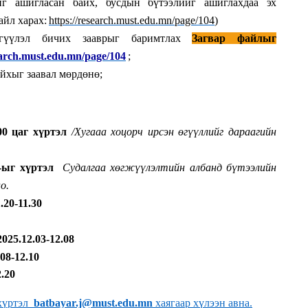
йг ашигласан байх, бусдын бүтээлийг ашиглахдаа эх
йл харах:
https://research.must.edu.mn/page/104
)
үүлэл бичих зааврыг баримтлах
Загвар файлыг
earch.must.edu.mn/page/104
;
айхыг заавал мөрдөнө
;
00 цаг хүртэл
/Хугааа хоцорч ирсэн өгүүллийг дараагийн
0-ыг хүртэл
Судалгаа хөгжүүлэлтийн албанд бүтээлийн
о.
1
.20
-11
.30
2025.12.03
-12
.08
08-12.10
2
.20
 хүртэл
batbayar.j@must.edu.mn
хаягаар хүлээн авна.