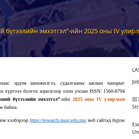
бүтээлийн эмхэтгэл”-ийн 2025 оны IV улирл
LA
Jo
наас эрдэм шинжилгээ, судалгааны ажлын чанарыг
н хүртээл болгох зорилгоор олон улсын ISSN: 1560-8794
III
ний бүтээлийн эмхэтгэл”
-ийн
2025 оны IV
улирлын
St
ьж
байна.
хим хэлбэрээр
https://research.must.edu.mn/
веб сайтад бүрэн
Ex
Un