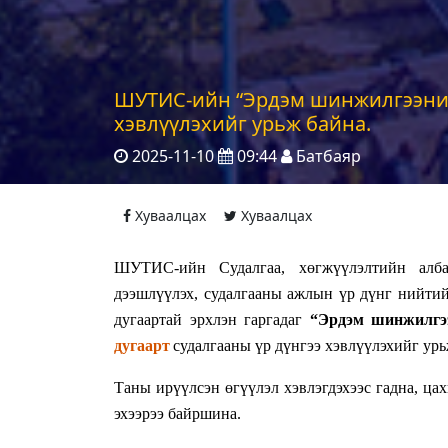
ШУТИС-ийн “Эрдэм шинжилгээний 
хэвлүүлэхийг урьж байна.
2025-11-10
09:44
Батбаяр
Хуваалцах
Хуваалцах
ШУТИС-ийн Судалгаа, хөгжүүлэлтийн алба
дээшлүүлэх, судалгааны ажлын үр дүнг нийтий
дугаартай эрхлэн гаргадаг
“Эрдэм шинжилгээ
д
угаарт
судалгааны үр дүнгээ
хэвлүүлэх
ийг ур
Таны ирүүлсэн өгүүлэл хэвлэгдэхээс гадна, ца
эхээрээ байршина.