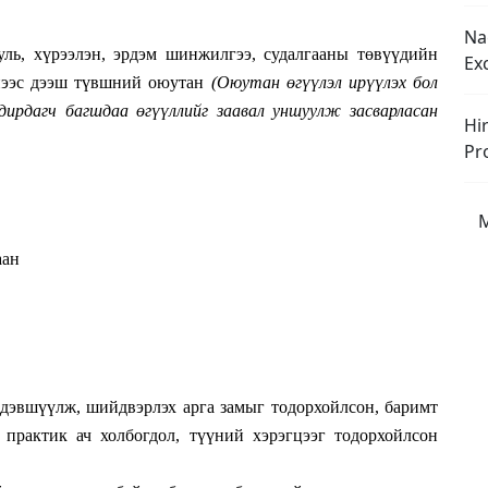
Na
ль, хүрээлэн, эрдэм шинжилгээ, судалгааны төвүүдийн
Ex
үнээс дээш түвшний оюутан
(О
юутан өгүүлэл ирүүлэх бол
дирдагч багшдаа өгүүллийг заавал уншуулж засварласан
Hi
Pr
M
аан
дэвшүүлж, шийдвэрлэх арга замыг тодорхойлсон, баримт
 практик ач холбогдол, түүний хэрэгцээг тодорхойлсон