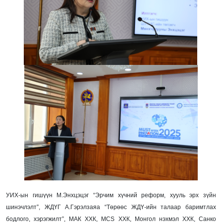
УИХ-ын гишүүн М.Энхцэцэг “Эрчим хүчний реформ, хууль эрх зүйн
шинэчлэлт”, ЖДҮГ А.Гэрэлзаяа “Төрөөс ЖДҮ-ийн талаар баримтлах
бодлого, хэрэгжилт”, МАК ХХК, MCS ХХК, Монгол нэхмэл ХХК, Санко