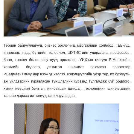
Төрийн байгууллагууд, бизнес эрхлэгчид, мэргэжлийн холбоод, ТББ-ууд,
инновацын дэд бүтцийн төлөөлөл, ШУТИС-ийн удирдлага, профессор,
багш, төгсөгч болон оюутнууд оролцлоо. УИХ-ын гишүүн Б.Мөнхсоёл,
хөгжлийн бодлого, дижитал шилжилт эрхэлсэн проректор
Р.Бадмаанямбуу нар нээж үг хэллээ. Хэлэлцүүлгийн үеэр төр, их сургууль,
аж үйлдвэрийн гуравласан түншлэлийн хүрээнд тулгамдаж буй бодлого,
хүний нөөцийн бэлтгэл, инновацын шийдэл, технологийн шинэчлэлийн
талаар дараах илтгэлүүд танилцуулагдав.