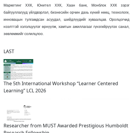
Маркетинг ХХК, Юнител ХХК, Хаан банк, Монблок ХХК зэрэг
байгууллагууд үйлдвэрлэл, бизнесийн орчин дахь хүний нөөц, технологи,
инновацын тулгамдсан асуудал, шийдлүүдийг хуваалцав. Оролцогчид
нээлттэй хэлэлцүүлэг өрнүүлж, хамтын ажиллагааг гүнзгийрүүлэх санал,
зөвлөмжийг солилцлоо.
LAST
The 5th International Workshop “Learner Centered
Learning” LCL 2026
Researcher from MUST Awarded Prestigious Humboldt
Research Fellowship