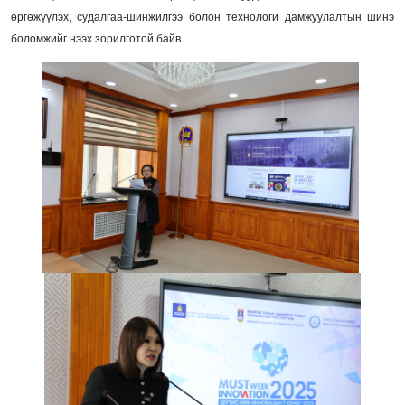
өргөжүүлэх, судалгаа-шинжилгээ болон технологи дамжуулалтын шинэ
боломжийг нээх зорилготой байв.