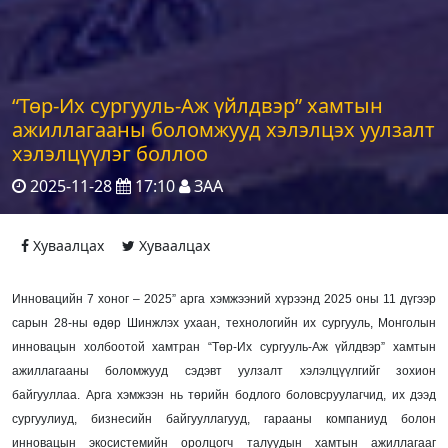
“Төр-Их сургууль-Аж үйлдвэр” хамтын
ажиллагааны боломжууд хэлэлцэх уулзалт
хэлэлцүүлэг боллоо
2025-11-28
17:10
ЗАА
Хуваалцах
Хуваалцах
Инновацийн 7 хоног – 2025” арга хэмжээний хүрээнд 2025 оны 11 дүгээр
сарын 28-ны өдөр Шинжлэх ухаан, технологийн их сургууль, Монголын
инновацын холбоотой хамтран “Төр-Их сургууль-Аж үйлдвэр” хамтын
ажиллагааны боломжууд сэдэвт уулзалт хэлэлцүүлгийг зохион
байгууллаа. Арга хэмжээн нь төрийн бодлого боловсруулагчид, их дээд
сургуулиуд, бизнесийн байгууллагууд, гарааны компаниуд болон
инновацын экосистемийн оролцогч талуудын хамтын ажиллагааг