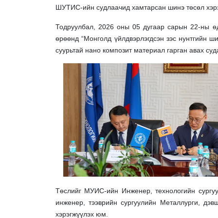
ШУТИС-ийн судлаачид хамтарсан шинэ төсөл хэрэ
Тодруулбал, 2026 оны 05 дугаар сарын 22-ны 
өрөөнд “Монголд үйлдвэрлэгдсэн зэс нунтгийн ш
суурьтай нано композит материал гарган авах суда
Төслийг МУИС-ийн Инженер, технологийн сург
инженер, тээврийн сургуулийн Металлурги, дэв
хэрэгжүүлэх юм.