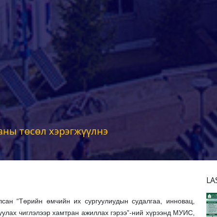
аны төсөл хэрэгжүүлнэ
LA
сан “Төрийн өмчийн их сургуулиудын судалгаа, инновац,
руулах чиглэлээр хамтран ажиллах гэрээ”-ний хүрээнд МУИС,