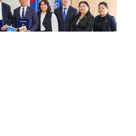
н эрдэм шинжилгээ, судалгааны ажилд өндөр амжилт хүсье.
Affiliated schools