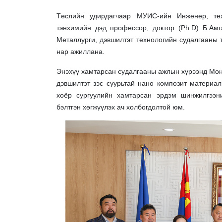
Төслийн удирдагчаар МУИС-ийн Инженер, тех
тэнхимийн дэд профессор, доктор (Ph.D) Б.Ам
Металлурги, дэвшилтэт технологийн судалгааны 
нар ажиллана.
Энэхүү хамтарсан судалгааны ажлын хүрээнд Мон
дэвшилтэт зэс суурьтай нано композит материал
хоёр сургуулийн хамтарсан эрдэм шинжилгээний
бэлтгэн хөгжүүлэх ач холбогдолтой юм.