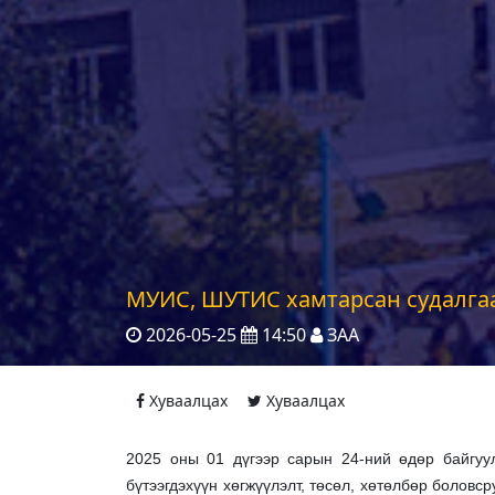
МУИС, ШУТИС хамтарсан судалга
2026-05-25
14:50
ЗАА
Хуваалцах
Хуваалцах
2025 оны 01 дүгээр сарын 24-ний өдөр байгуул
бүтээгдэхүүн хөгжүүлэлт, төсөл, хөтөлбөр боловс