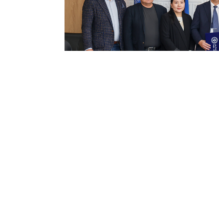
Хамтарсан судалгааны багийн хамт олонд цаашды