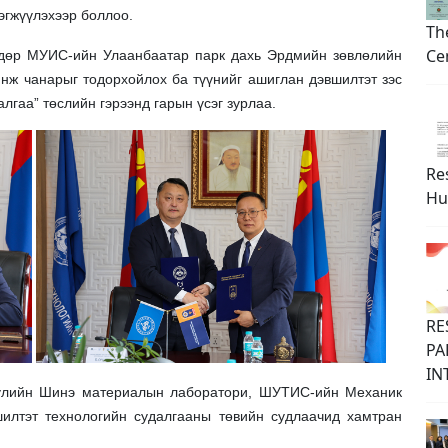
гжүүлэхээр боллоо.
Th
Ce
өдөр МУИС-ийн Улаанбаатар парк дахь Эрдмийн зөвлөлийн
инж чанарыг тодорхойлох ба түүнийг ашиглан дэвшилтэт зэс
лгаа” төслийн гэрээнд гарын үсэг зурлаа.
Re
Hu
RE
PA
IN
уулийн Шинэ материалын лаборатори, ШУТИС-ийн Механик
шилтэт технологийн судалгааны төвийн судлаачид хамтран