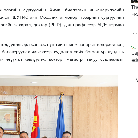
Th
нологийн сургуулийн Хими, биологийн инженерчлэлийн
ER
галан, ШУТИС-ийн Механик инженер, тээврийн сургуулийн
төвийн захирал, доктор (Ph.D), дэд профессор М.Дэлгэрмаа
голд үйлдвэрлэсэн зэс нунтгийн шинж чанарыг тодорхойлон,
Cap
 боловсруулах чиглэлээр судалгаа хийх бөгөөд үр дүнд нь
ed
 өгүүлэл хэвлүүлэх, доктор, магистр, залуу судлаачдыг
M