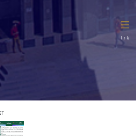
link
ST