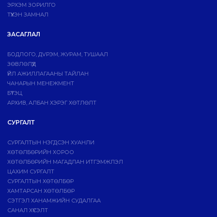
ЭРХЭМ ЗОРИЛГО
ТҮҮХЭН ЗАМНАЛ
ЗАСАГЛАЛ
БОДЛОГО, ДVРЭМ, ЖУРАМ, ТУШААЛ
ЗӨВЛӨЛҮҮД
ҮЙЛ АЖИЛЛАГААНЫ ТАЙЛАН
ЧАНАРЫН МЕНЕЖМЕНТ
БҮТЭЦ
АРХИВ, АЛБАН ХЭРЭГ ХӨТЛӨЛТ
СУРГАЛТ
СУРГАЛТЫН НЭГДСЭН ХУАНЛИ
ХӨТӨЛБӨРИЙН ХОРОО
ХӨТӨЛБӨРИЙН МАГАДЛАН ИТГЭМЖЛЭЛ
ЦАХИМ СУРГАЛТ
СУРГАЛТЫН ХӨТӨЛБӨР
ХАМТАРСАН ХӨТӨЛБӨР
СЭТГЭЛ ХАНАМЖИЙН СУДАЛГАА
САНАЛ ХҮСЭЛТ