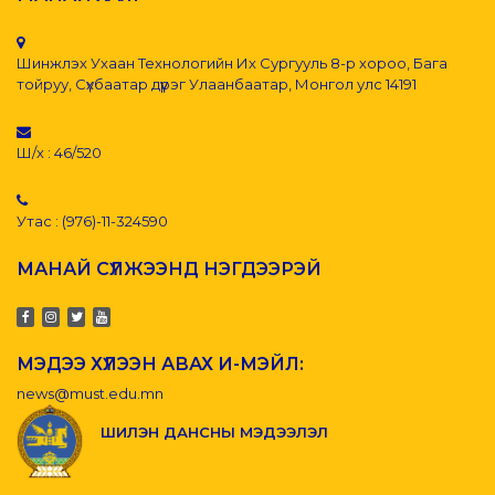
Шинжлэх Ухаан Технологийн Их Сургууль 8-р хороо, Бага
тойруу, Сүхбаатар дүүрэг Улаанбаатар, Монгол улс 14191
Ш/х : 46/520
Утас : (976)-11-324590
МАНАЙ СҮЛЖЭЭНД НЭГДЭЭРЭЙ
МЭДЭЭ ХҮЛЭЭН АВАХ И-МЭЙЛ:
news@must.edu.mn
ШИЛЭН ДАНСНЫ МЭДЭЭЛЭЛ