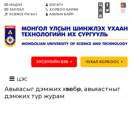
МЭДЭЭ
ЭЛСЭГЧ
ЗАРЛАЛ
ХОЛБОО БАРИХ
SCIENCE FM 94.1
АЖЛЫН БАЙР
ЭЛСЭЛТИЙН ВЭБ
ЧУХАЛ ХОЛБООС
цэс
Авьяасыг дэмжих хөтөлбөр, авьяастныг
дэмжих түр журам