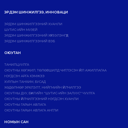
ЭРДЭМ ШИНЖИЛГЭЭ, ИННОВАЦИ
ЭРДЭМ ШИНЖИЛГЭЭНИЙ ХУАНЛИ
ШУТИС-ИЙН МУЗЕЙ
ЭРДЭМ ШИНЖИЛГЭЭНИЙ ХҮРЭЭЛЭНГҮҮД
ЭРДЭМ ШИНЖИЛГЭЭНИЙ ВЭБ
ОЮУТАН
ТАНИЛЦУУЛГА
ОЮУТНЫ ХӨГЖИЛ, ТӨЛӨВШИЛД ЧИГЛЭСЭН ҮЙЛ АЖИЛЛАГАА
НЭГДСЭН АРГА ХЭМЖЭЭ
ХУРЛЫН ТАНХИМ, БУСАД
ХӨДӨЛМӨР ЭРХЛЭЛТ, НИЙГМИЙН ҮЙЛЧИЛГЭЭ
ОЮУТНЫ ДУУ, БҮЖГИЙН "ШУТИС-ИЙН ЗАЛУУС" ЧУУЛГА
ОЮУТНЫ ҮЙЛЧИЛГЭЭНИЙ НЭГДСЭН ХУАНЛИ
ОЮУТНЫ ГАРЫН АВЛАГА
ОЮУТНЫ ГАРЫН АВЛАГА АНГЛИ
НОМЫН САН