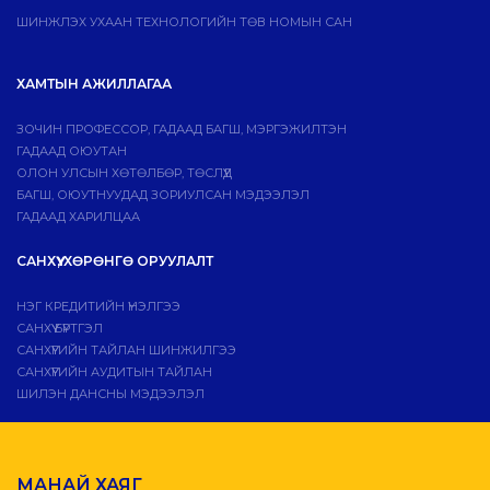
ШИНЖЛЭХ УХААН ТЕХНОЛОГИЙН ТӨВ НОМЫН САН
ХАМТЫН АЖИЛЛАГАА
ЗОЧИН ПРОФЕССОР, ГАДААД БАГШ, МЭРГЭЖИЛТЭН
ГАДААД ОЮУТАН
ОЛОН УЛСЫН ХӨТӨЛБӨР, ТӨСЛҮҮД
БАГШ, ОЮУТНУУДАД ЗОРИУЛСАН МЭДЭЭЛЭЛ
ГАДААД ХАРИЛЦАА
САНХҮҮ, ХӨРӨНГӨ ОРУУЛАЛТ
НЭГ КРЕДИТИЙН ҮНЭЛГЭЭ
САНХҮҮ БҮРТГЭЛ
САНХҮҮГИЙН ТАЙЛАН ШИНЖИЛГЭЭ
САНХҮҮГИЙН АУДИТЫН ТАЙЛАН
ШИЛЭН ДАНСНЫ МЭДЭЭЛЭЛ
МАНАЙ ХАЯГ