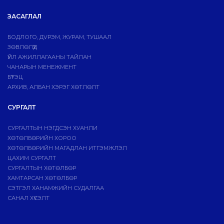
ЗАСАГЛАЛ
БОДЛОГО, ДVРЭМ, ЖУРАМ, ТУШААЛ
ЗӨВЛӨЛҮҮД
ҮЙЛ АЖИЛЛАГААНЫ ТАЙЛАН
ЧАНАРЫН МЕНЕЖМЕНТ
БҮТЭЦ
АРХИВ, АЛБАН ХЭРЭГ ХӨТЛӨЛТ
СУРГАЛТ
СУРГАЛТЫН НЭГДСЭН ХУАНЛИ
ХӨТӨЛБӨРИЙН ХОРОО
ХӨТӨЛБӨРИЙН МАГАДЛАН ИТГЭМЖЛЭЛ
ЦАХИМ СУРГАЛТ
СУРГАЛТЫН ХӨТӨЛБӨР
ХАМТАРСАН ХӨТӨЛБӨР
СЭТГЭЛ ХАНАМЖИЙН СУДАЛГАА
САНАЛ ХҮСЭЛТ