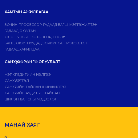
ХАМТЫН АЖИЛЛАГАА
ЗОЧИН ПРОФЕССОР, ГАДААД БАГШ, МЭРГЭЖИЛТЭН
ГАДААД ОЮУТАН
ОЛОН УЛСЫН ХӨТӨЛБӨР, ТӨСЛҮҮД
БАГШ, ОЮУТНУУДАД ЗОРИУЛСАН МЭДЭЭЛЭЛ
ГАДААД ХАРИЛЦАА
САНХҮҮ, ХӨРӨНГӨ ОРУУЛАЛТ
НЭГ КРЕДИТИЙН ҮНЭЛГЭЭ
САНХҮҮ БҮРТГЭЛ
САНХҮҮГИЙН ТАЙЛАН ШИНЖИЛГЭЭ
САНХҮҮГИЙН АУДИТЫН ТАЙЛАН
ШИЛЭН ДАНСНЫ МЭДЭЭЛЭЛ
МАНАЙ ХАЯГ