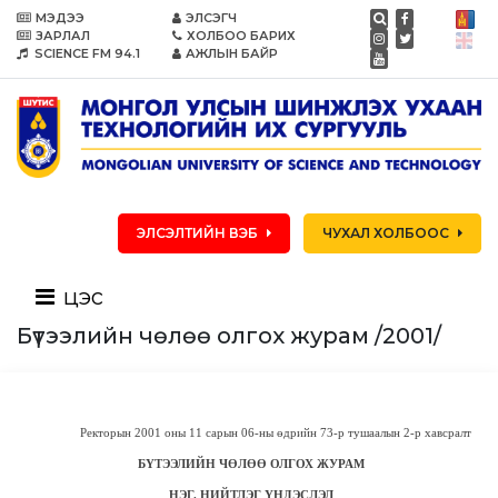
МЭДЭЭ
ЭЛСЭГЧ
ЗАРЛАЛ
ХОЛБОО БАРИХ
SCIENCE FM 94.1
АЖЛЫН БАЙР
ЭЛСЭЛТИЙН ВЭБ
ЧУХАЛ ХОЛБООС
цэс
Бүтээлийн чөлөө олгох журам /2001/
Ректорын 2001 оны 11 сарын 06-ны өдрийн 73-р тушаалын 2-р хавсралт
Б
ҮТЭЭЛИЙН Ч
ӨЛ
ӨӨ ОЛГОХ ЖУРАМ
НЭГ. НИЙТЛЭГ
ҮНДЭСЛЭЛ