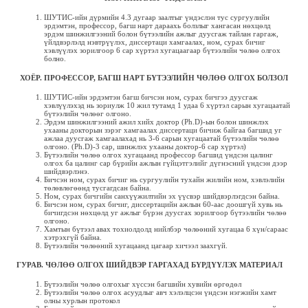
ШУТИС-ийн дүрмийн 4.3 дугаар заалтыг үндэслэн тус сургуулийн
эрдэмтэн, профессор, багш нарт дараахь болзлыг хангасан нөхцөлд
эрдэм шинжилгээний болон бүтээлийн ажлыг дуусгаж тайлан гаргаж,
үйлдвэрлэлд нэвтрүүлэх, диссертаци хамгаалах, ном, сурах бичиг
хэвлүүлэх зорилгоор 6 сар хүртэл хугацаагаар бүтээлийн чөлөө олгох
болно.
ХОЁР. ПРОФЕССОР, БАГШ НАРТ Б
ҮТЭЭЛИЙН Ч
ӨЛ
ӨӨ ОЛГОХ БОЛЗОЛ
ШУТИС-ийн эрдэмтэн багш бичсэн ном, сурах бичгээ дуусгаж
хэвлүүлэхэд нь зориулж 10 жил тутамд 1 удаа 6 хүртэл сарын хугацаатай
бүтээлийн чөлөөг олгоно.
Эрдэм шинжилгээний ажил хийх доктор (Ph.D)-ын болон шинжлэх
ухааны докторын зэрэг хамгаалах диссертаци бичиж байгаа багшид уг
ажлаа дуусгаж хамгаалахад нь 3-6 сарын хугацаатай бүтээлийн чөлөө
олгоно. (Ph.D)-3 сар, шинжлэх ухааны доктор-6 сар хүртэл)
Бүтээлийн чөлөө олгох хугацаанд профессор багшид үндсэн цалинг
олгох ба цалинг сар бүрийн ажлын гүйцэтгэлийг дүгнэсний үндсэн дээр
шийдвэрлэнэ.
Бичсэн ном, сурах бичиг нь сургуулийн тухайн жилийн ном, хэвлэлийн
төлөвлөгөөнд тусгагдсан байна.
Ном, сурах бичгийн санхүүжилтийн эх үүсвэр шийдвэрлэгдсэн байна.
Бичсэн ном, сурах бичиг, диссертацийн ажлын 60-аас доошгүй хувь нь
бичигдсэн нөхцөлд уг ажлыг бүрэн дуусгах зорилгоор бүтээлийн чөлөө
олгоно.
Хамтын бүтээл авах тохиолдолд нийлбэр чөлөөний хугацаа 6 хүн/сараас
хэтрэхгүй байна.
Бүтээлийн чөлөөний хугацаанд цагаар хичээл заахгүй.
ГУРАВ. Ч
ӨЛ
ӨӨ ОЛГОХ ШИЙДВЭР ГАРГАХАД Б
ҮРД
ҮҮЛЭХ МАТЕРИАЛ
Бүтээлийн чөлөө олгохыг хүссэн багшийн хувийн өргөдөл
Бүтээлийн чөлөө олгох асуудлыг авч хэлэлцсэн үндсэн нэгжийн хамт
олны хурлын протокол