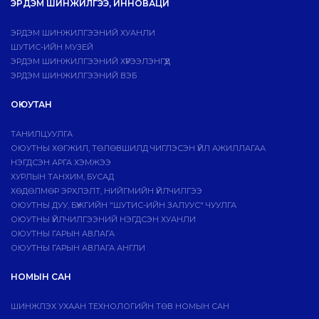
ЭРДЭМ ШИНЖИЛГЭЭ, ИННОВАЦИ
ЭРДЭМ ШИНЖИЛГЭЭНИЙ ХУАНЛИ
ШУТИС-ИЙН МУЗЕЙ
ЭРДЭМ ШИНЖИЛГЭЭНИЙ ХҮРЭЭЛЭНГҮҮД
ЭРДЭМ ШИНЖИЛГЭЭНИЙ ВЭБ
ОЮУТАН
ТАНИЛЦУУЛГА
ОЮУТНЫ ХӨГЖИЛ, ТӨЛӨВШИЛД ЧИГЛЭСЭН ҮЙЛ АЖИЛЛАГАА
НЭГДСЭН АРГА ХЭМЖЭЭ
ХУРЛЫН ТАНХИМ, БУСАД
ХӨДӨЛМӨР ЭРХЛЭЛТ, НИЙГМИЙН ҮЙЛЧИЛГЭЭ
ОЮУТНЫ ДУУ, БҮЖГИЙН "ШУТИС-ИЙН ЗАЛУУС" ЧУУЛГА
ОЮУТНЫ ҮЙЛЧИЛГЭЭНИЙ НЭГДСЭН ХУАНЛИ
ОЮУТНЫ ГАРЫН АВЛАГА
ОЮУТНЫ ГАРЫН АВЛАГА АНГЛИ
НОМЫН САН
ШИНЖЛЭХ УХААН ТЕХНОЛОГИЙН ТӨВ НОМЫН САН