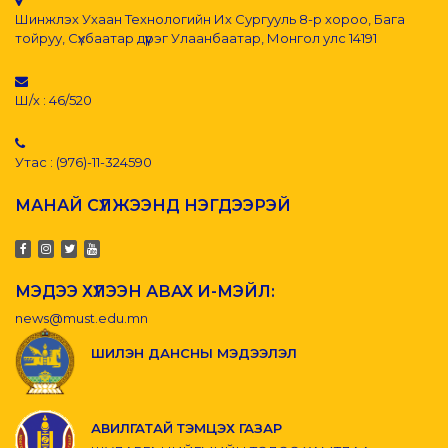
Шинжлэх Ухаан Технологийн Их Сургууль 8-р хороо, Бага
тойруу, Сүхбаатар дүүрэг Улаанбаатар, Монгол улс 14191
Ш/х : 46/520
Утас : (976)-11-324590
МАНАЙ СҮЛЖЭЭНД НЭГДЭЭРЭЙ
МЭДЭЭ ХҮЛЭЭН АВАХ И-МЭЙЛ:
news@must.edu.mn
ШИЛЭН ДАНСНЫ МЭДЭЭЛЭЛ
АВИЛГАТАЙ ТЭМЦЭХ ГАЗАР