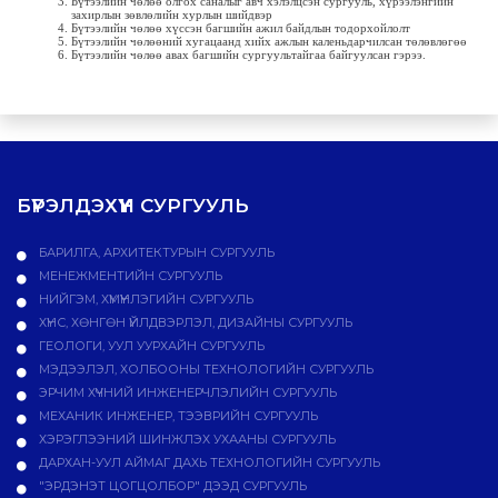
Бүтээлийн чөлөө олгох саналыг авч хэлэлцсэн сургууль, хүрээлэнгийн
захирлын зөвлөлийн хурлын шийдвэр
Бүтээлийн чөлөө хүссэн багшийн ажил байдлын тодорхойлолт
Бүтээлийн чөлөөний хугацаанд хийх ажлын каленьдарчилсан төлөвлөгөө
Бүтээлийн чөлөө авах багшийн сургуультайгаа байгуулсан гэрээ.
БҮРЭЛДЭХҮҮН СУРГУУЛЬ
БАРИЛГА, АРХИТЕКТУРЫН СУРГУУЛЬ
МЕНЕЖМЕНТИЙН СУРГУУЛЬ
НИЙГЭМ, ХҮМҮҮНЛЭГИЙН СУРГУУЛЬ
ХҮНС, ХӨНГӨН ҮЙЛДВЭРЛЭЛ, ДИЗАЙНЫ СУРГУУЛЬ
ГЕОЛОГИ, УУЛ УУРХАЙН СУРГУУЛЬ
МЭДЭЭЛЭЛ, ХОЛБООНЫ ТЕХНОЛОГИЙН СУРГУУЛЬ
ЭРЧИМ ХҮЧНИЙ ИНЖЕНЕРЧЛЭЛИЙН СУРГУУЛЬ
МЕХАНИК ИНЖЕНЕР, ТЭЭВРИЙН СУРГУУЛЬ
ХЭРЭГЛЭЭНИЙ ШИНЖЛЭХ УХААНЫ СУРГУУЛЬ
ДАРХАН-УУЛ АЙМАГ ДАХЬ ТЕХНОЛОГИЙН СУРГУУЛЬ
"ЭРДЭНЭТ ЦОГЦОЛБОР" ДЭЭД СУРГУУЛЬ