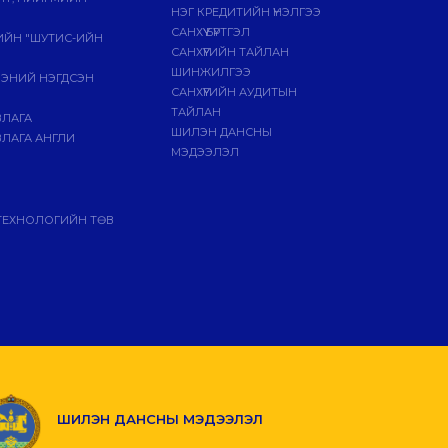
НЭГ КРЕДИТИЙН ҮНЭЛГЭЭ
САНХҮҮ БҮРТГЭЛ
ГИЙН "ШУТИС-ИЙН
САНХҮҮГИЙН ТАЙЛАН
ШИНЖИЛГЭЭ
ЭЭНИЙ НЭГДСЭН
САНХҮҮГИЙН АУДИТЫН
ТАЙЛАН
ВЛАГА
ШИЛЭН ДАНСНЫ
ЛАГА АНГЛИ
МЭДЭЭЛЭЛ
ТЕХНОЛОГИЙН ТӨВ
ШИЛЭН ДАНСНЫ МЭДЭЭЛЭЛ