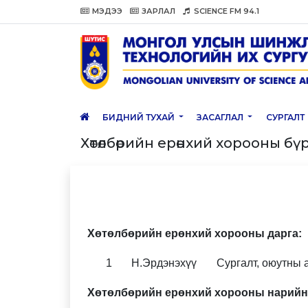
МЭДЭЭ
ЗАРЛАЛ
SCIENCE FM 94.1
БИДНИЙ ТУХАЙ
ЗАСАГЛАЛ
СУРГАЛТ
Хөтөлбөрийн ерөнхий хорооны б
Хөтөлбөрийн ерөнхий хорооны дарга:
1
Н.Эрдэнэхүү
Сургалт, оюутны 
Хөтөлбөрийн ерөнхий хорооны нарийн 