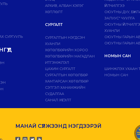
УУЛЬ
АРХИВ, АЛБАН ХЭРЭГ
ҮЙЛЧИЛГЭЭ
ХӨТЛӨЛТ
ОЮУТНЫ ДУУ, БҮЖ
ЗАЛУУС" ЧУУЛГА
СУРГАЛТ
ОЮУТНЫ ҮЙЛЧИЛГ
ХУАНЛИ
Х СУРГУУЛЬ
ОЮУТНЫ ГАРЫН А
СУРГАЛТЫН НЭГДСЭН
ОЮУТНЫ ГАРЫН АВ
ХУАНЛИ
ГҮҮД
ХӨТӨЛБӨРИЙН ХОРОО
НОМЫН САН
ХӨТӨЛБӨРИЙН МАГАДЛАН
ИТГЭМЖЛЭЛ
ЭН
ЦАХИМ СУРГАЛТ
ШИНЖЛЭХ УХААН 
СУРГАЛТЫН ХӨТӨЛБӨР
НОМЫН САН
ХАМТАРСАН ХӨТӨЛБӨР
ЛЭН
СЭТГЭЛ ХАНАМЖИЙН
ЭН
СУДАЛГАА
САНАЛ ХҮСЭЛТ
МАНАЙ СҮЛЖЭЭНД НЭГДЭЭРЭЙ
-р