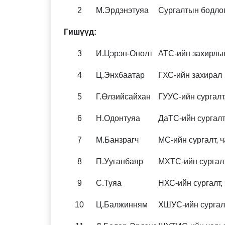
2
М.Эрдэнэтуяа
Сургалтын бодлог
Гишүүд:
3
И.Цэрэн-Онолт
АТС-ийн захирлын
4
Ц.Энхбаатар
ГХС-ийн захирал
5
Г.Өлзийсайхан
ГУУС-ийн сургалт
6
Н.Одонтуяа
ДаТС-ийн сургалт
7
М.Банзрагч
МС-ийн сургалт, 
8
П.Ууганбаяр
МХТС-ийн сургал
9
С.Туяа
НХС-ийн сургалт,
10
Ц.Балжинням
ХШУС-ийн сургал