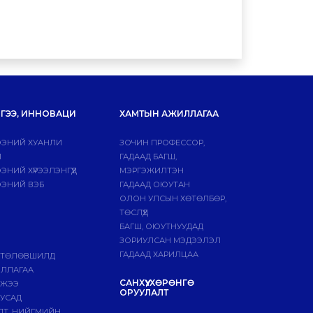
ГЭЭ, ИННОВАЦИ
ХАМТЫН АЖИЛЛАГАА
ЭНИЙ ХУАНЛИ
ЗОЧИН ПРОФЕССОР,
Й
ГАДААД БАГШ,
НИЙ ХҮРЭЭЛЭНГҮҮД
МЭРГЭЖИЛТЭН
ЭНИЙ ВЭБ
ГАДААД ОЮУТАН
ОЛОН УЛСЫН ХӨТӨЛБӨР,
ТӨСЛҮҮД
БАГШ, ОЮУТНУУДАД
ЗОРИУЛСАН МЭДЭЭЛЭЛ
ГАДААД ХАРИЛЦАА
 ТӨЛӨВШИЛД
ИЛЛАГАА
САНХҮҮ, ХӨРӨНГӨ
МЖЭЭ
ОРУУЛАЛТ
БУСАД
ЛТ, НИЙГМИЙН