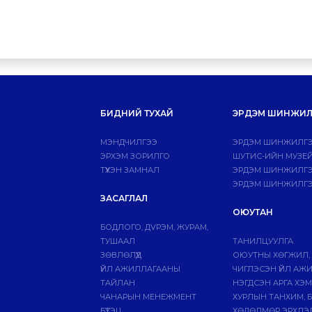
БИДНИЙ ТУХАЙ
ЭРДЭМ ШИНЖИЛ
МЭНДЧИЛГЭЭ
ЭРДЭМ ШИНЖИЛГЭ
ЭРХЭМ ЗОРИЛГО
ШУТИС-ИЙН МУЗЕ
ТҮҮХЭН ЗАМНАЛ
ЭРДЭМ ШИНЖИЛГЭЭ
ЭРДЭМ ШИНЖИЛГЭ
ЗАСАГЛАЛ
ОЮУТАН
БОДЛОГО, ДVРЭМ, ЖУРАМ,
ТУШААЛ
ТАНИЛЦУУЛГА
ЗӨВЛӨЛҮҮД
ОЮУТНЫ ХӨГЖИЛ,
ҮЙЛ АЖИЛЛАГААНЫ
ЧИГЛЭСЭН ҮЙЛ АЖ
ТАЙЛАН
НЭГДСЭН АРГА ХЭ
ЧАНАРЫН МЕНЕЖМЕНТ
ХУРЛЫН ТАНХИМ, 
БҮТЭЦ
ХӨДӨЛМӨР ЭРХЛЭ