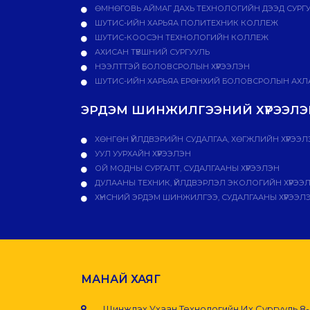
ӨМНӨГОВЬ АЙМАГ ДАХЬ ТЕХНОЛОГИЙН ДЭЭД СУРГ
ШУТИС-ИЙН ХАРЬЯА ПОЛИТЕХНИК КОЛЛЕЖ
ШУТИС-КООСЭН ТЕХНОЛОГИЙН КОЛЛЕЖ
АХИСАН ТҮВШНИЙ СУРГУУЛЬ
НЭЭЛТТЭЙ БОЛОВСРОЛЫН ХҮРЭЭЛЭН
ШУТИС-ИЙН ХАРЬЯА ЕРӨНХИЙ БОЛОВСРОЛЫН АХЛА
ЭРДЭМ ШИНЖИЛГЭЭНИЙ ХҮРЭЭЛЭН
ХӨНГӨН ҮЙЛДВЭРИЙН СУДАЛГАА, ХӨГЖЛИЙН ХҮРЭЭЛ
УУЛ УУРХАЙН ХҮРЭЭЛЭН
ОЙ МОДНЫ СУРГАЛТ, СУДАЛГААНЫ ХҮРЭЭЛЭН
ДУЛААНЫ ТЕХНИК, ҮЙЛДВЭРЛЭЛ ЭКОЛОГИЙН ХҮРЭЭ
ХҮНСНИЙ ЭРДЭМ ШИНЖИЛГЭЭ, СУДАЛГААНЫ ХҮРЭЭЛ
МАНАЙ ХАЯГ
Шинжлэх Ухаан Технологийн Их Сургууль 8