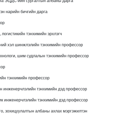
а ЭЦДС-ийн сургалтын албаны дарга
эн нарийн бичгийн дарга
сор
 логистикийн тэнхимийн эрхлэгч
эний хэл шинжлэлийн тэнхимийн профессор
хнологи, шим судлалын тэнхимийн профессор
сор
йн тэнхимийн профессор
н инженерчлэлийн тэнхимийн дэд профессор
к инженерчлэлийн тэнхимийн дэд профессор
о, зохицуулалтын албаны ахлах мэргэжилтэн