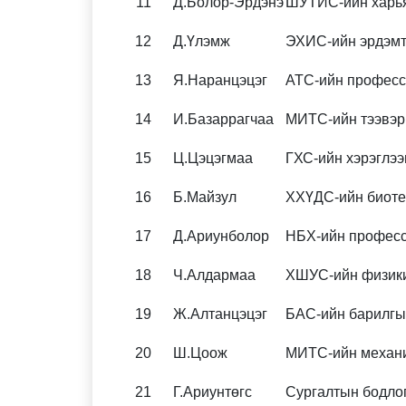
11
Д.Болор-Эрдэнэ
ШУТИС-ийн харья
12
Д.Үлэмж
ЭХИС-ийн эрдэмт
13
Я.Наранцэцэг
АТС-ийн профес
14
И.Базаррагчаа
МИТС-ийн тээвэр,
15
Ц.Цэцэгмаа
ГХС-ийн хэрэглэ
16
Б.Майзул
ХХҮДС-ийн биоте
17
Д.Ариунболор
НБХ-ийн профес
18
Ч.Алдармаа
ХШУС-ийн физики
19
Ж.Алтанцэцэг
БАС-ийн барилгы
20
Ш.Цоож
МИТС-ийн механи
21
Г.Ариунтөгс
Сургалтын бодлог