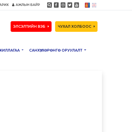
АРИХ
АЖЛЫН БАЙР
ЭЛСЭЛТИЙН ВЭБ
ЧУХАЛ ХОЛБООС
ЖИЛЛАГАА
САНХҮҮ, ХӨРӨНГӨ ОРУУЛАЛТ