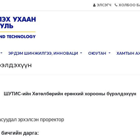
ЭЛСЭГЧ
ХОЛБОО Б
ЭРДЭМ ШИНЖИЛГЭЭ, ИННОВАЦИ
ОЮУТАН
ХАМТЫН А
үрэлдэхүүн
ШУТИС-ийн Хөтөлбөрийн ерөнхий хорооны бүрэлдэхүүн
асуудал эрхэлсэн проректор
бичгийн дарга: