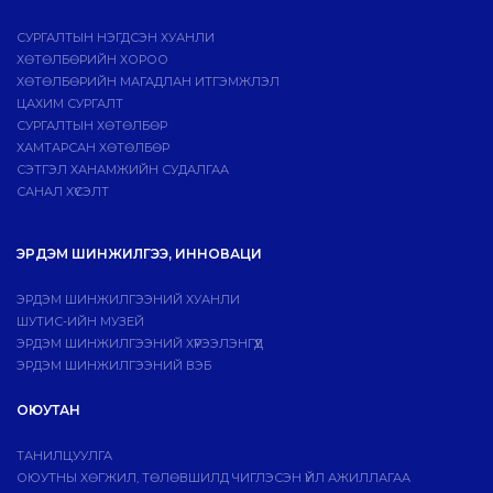
СУРГАЛТЫН НЭГДСЭН ХУАНЛИ
ХӨТӨЛБӨРИЙН ХОРОО
ХӨТӨЛБӨРИЙН МАГАДЛАН ИТГЭМЖЛЭЛ
ЦАХИМ СУРГАЛТ
СУРГАЛТЫН ХӨТӨЛБӨР
ХАМТАРСАН ХӨТӨЛБӨР
СЭТГЭЛ ХАНАМЖИЙН СУДАЛГАА
САНАЛ ХҮСЭЛТ
ЭРДЭМ ШИНЖИЛГЭЭ, ИННОВАЦИ
ЭРДЭМ ШИНЖИЛГЭЭНИЙ ХУАНЛИ
ШУТИС-ИЙН МУЗЕЙ
ЭРДЭМ ШИНЖИЛГЭЭНИЙ ХҮРЭЭЛЭНГҮҮД
ЭРДЭМ ШИНЖИЛГЭЭНИЙ ВЭБ
ОЮУТАН
ТАНИЛЦУУЛГА
ОЮУТНЫ ХӨГЖИЛ, ТӨЛӨВШИЛД ЧИГЛЭСЭН ҮЙЛ АЖИЛЛАГАА