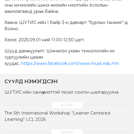
оны хичээлийн шинэ жилийн нээлтийн ёслолын
ажиллагаанд урьж байна.
Хаана: ШУТИС-ийн I байр 3-н давхарт “Хурлын танхим”-д
болно.
Хэзээ: 2025.09.01-ний 11:00-12:30 цагт.
Шууд дамжуулалт: Шинжлэх ухаан технологийн их
сургуулийн цахим
хуудас.
https://www.facebook.com/www.must.edu.mn
СҮҮЛД НЭМЭГДСЭН
ШУТИС-ийн санхүүжилттэй төсөл сонгон шалгаруулна.
The 5th International Workshop “Learner Centered
Learning” LCL 2026