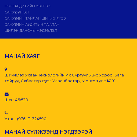
НЭГ КРЕДИТИЙН ҮНЭЛГЭЭ
САНХҮҮ БҮРТГЭЛ
САНХҮҮГИЙН ТАЙЛАН ШИНЖИЛГЭЭ
САНХҮҮГИЙН АУДИТЫН ТАЙЛАН
ШИЛЭН ДАНСНЫ МЭДЭЭЛЭЛ
МАНАЙ ХАЯГ
Шинжлэх Ухаан Технологийн Их Сургууль 8-р хороо, Бага
тойруу, Сүхбаатар дүүрэг Улаанбаатар, Монгол улс 14191
Ш/х : 46/520
Утас : (976)-11-324590
МАНАЙ СҮЛЖЭЭНД НЭГДЭЭРЭЙ