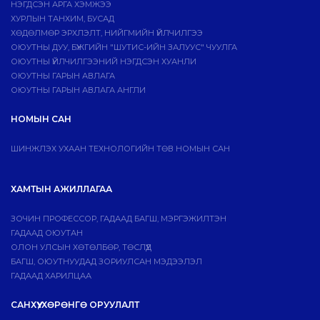
НЭГДСЭН АРГА ХЭМЖЭЭ
ХУРЛЫН ТАНХИМ, БУСАД
ХӨДӨЛМӨР ЭРХЛЭЛТ, НИЙГМИЙН ҮЙЛЧИЛГЭЭ
ОЮУТНЫ ДУУ, БҮЖГИЙН "ШУТИС-ИЙН ЗАЛУУС" ЧУУЛГА
ОЮУТНЫ ҮЙЛЧИЛГЭЭНИЙ НЭГДСЭН ХУАНЛИ
ОЮУТНЫ ГАРЫН АВЛАГА
ОЮУТНЫ ГАРЫН АВЛАГА АНГЛИ
НОМЫН САН
ШИНЖЛЭХ УХААН ТЕХНОЛОГИЙН ТӨВ НОМЫН САН
ХАМТЫН АЖИЛЛАГАА
ЗОЧИН ПРОФЕССОР, ГАДААД БАГШ, МЭРГЭЖИЛТЭН
ГАДААД ОЮУТАН
ОЛОН УЛСЫН ХӨТӨЛБӨР, ТӨСЛҮҮД
БАГШ, ОЮУТНУУДАД ЗОРИУЛСАН МЭДЭЭЛЭЛ
ГАДААД ХАРИЛЦАА
САНХҮҮ, ХӨРӨНГӨ ОРУУЛАЛТ