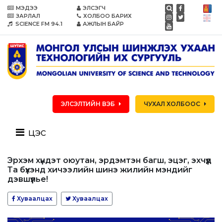
МЭДЭЭ
ЭЛСЭГЧ
ЗАРЛАЛ
ХОЛБОО БАРИХ
SCIENCE FM 94.1
АЖЛЫН БАЙР
ЭЛСЭЛТИЙН ВЭБ
ЧУХАЛ ХОЛБООС
цэс
Эрхэм хүндэт оюутан, эрдэмтэн багш, эцэг, эхчүүд
Та бүхэнд хичээлийн шинэ жилийн мэндийг
дэвшүүлье!
Хуваалцах
Хуваалцах