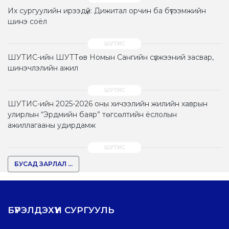
Их сургуулийн ирээдүй: Дижитал орчин ба бүтээмжийн
шинэ соёл
ШУТИС-ийн ШУТТөв Номын Сангийн сүлжээний засвар,
шинэчлэлийн ажил
ШУТИС-ийн 2025-2026 оны хичээлийн жилийн хаврын
улирлын “Эрдмийн баяр” төгсөлтийн ёслолын
ажиллагааны удирдамж
БУСАД ЗАРЛАЛ ...
БҮРЭЛДЭХҮҮН СУРГУУЛЬ