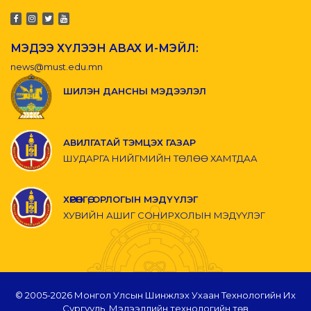
МЭДЭЭ ХҮЛЭЭН АВАХ И-МЭЙЛ:
news@must.edu.mn
ШИЛЭН ДАНСНЫ МЭДЭЭЛЭЛ
АВИЛГАТАЙ ТЭМЦЭХ ГАЗАР
ШУДАРГА НИЙГМИЙН ТӨЛӨӨ ХАМТДАА
ХӨРӨНГӨ, ОРЛОГЫН МЭДҮҮЛЭГ
ХУВИЙН АШИГ СОНИРХОЛЫН МЭДҮҮЛЭГ
© 2005-
2026 Монгол Улсын Шинжлэх Ухаан Технологийн Их
Сургууль, Мэдээллийн технологийн төв