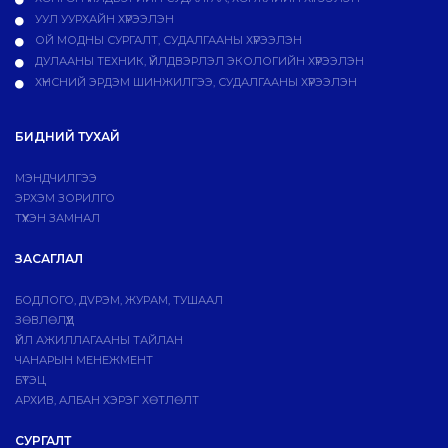
УУЛ УУРХАЙН ХҮРЭЭЛЭН
ОЙ МОДНЫ СУРГАЛТ, СУДАЛГААНЫ ХҮРЭЭЛЭН
ДУЛААНЫ ТЕХНИК, ҮЙЛДВЭРЛЭЛ ЭКОЛОГИЙН ХҮРЭЭЛЭН
ХҮНСНИЙ ЭРДЭМ ШИНЖИЛГЭЭ, СУДАЛГААНЫ ХҮРЭЭЛЭН
БИДНИЙ ТУХАЙ
МЭНДЧИЛГЭЭ
ЭРХЭМ ЗОРИЛГО
ТҮҮХЭН ЗАМНАЛ
ЗАСАГЛАЛ
БОДЛОГО, ДVРЭМ, ЖУРАМ, ТУШААЛ
ЗӨВЛӨЛҮҮД
ҮЙЛ АЖИЛЛАГААНЫ ТАЙЛАН
ЧАНАРЫН МЕНЕЖМЕНТ
БҮТЭЦ
АРХИВ, АЛБАН ХЭРЭГ ХӨТЛӨЛТ
СУРГАЛТ