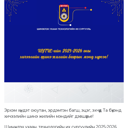
Эрхэм хүндэт оюутан, эрдэмтэн багш, эцэг, эхчүүд Та бүхэнд
хичээлийн шинэ жилийн мэндийг дэвшүүлье!
Шинжлэх ухаан, технологийн их сургуулийн 2025-2026