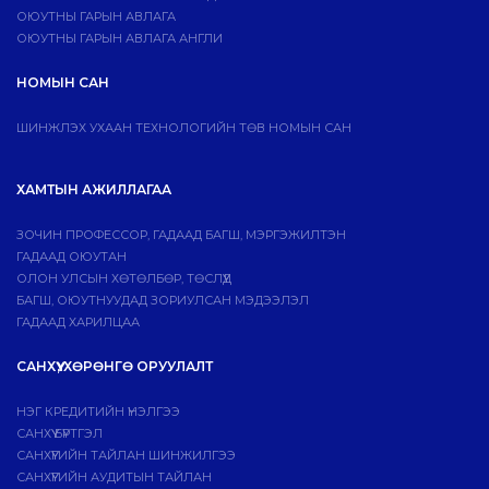
ОЮУТНЫ ГАРЫН АВЛАГА
ОЮУТНЫ ГАРЫН АВЛАГА АНГЛИ
НОМЫН САН
ШИНЖЛЭХ УХААН ТЕХНОЛОГИЙН ТӨВ НОМЫН САН
ХАМТЫН АЖИЛЛАГАА
ЗОЧИН ПРОФЕССОР, ГАДААД БАГШ, МЭРГЭЖИЛТЭН
ГАДААД ОЮУТАН
ОЛОН УЛСЫН ХӨТӨЛБӨР, ТӨСЛҮҮД
БАГШ, ОЮУТНУУДАД ЗОРИУЛСАН МЭДЭЭЛЭЛ
ГАДААД ХАРИЛЦАА
САНХҮҮ, ХӨРӨНГӨ ОРУУЛАЛТ
НЭГ КРЕДИТИЙН ҮНЭЛГЭЭ
САНХҮҮ БҮРТГЭЛ
САНХҮҮГИЙН ТАЙЛАН ШИНЖИЛГЭЭ
САНХҮҮГИЙН АУДИТЫН ТАЙЛАН