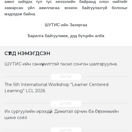
ажил хийгдэх тул тус хичээлийн байранд олон нийтийг
хамарсан үйл ажиллагаа зохион байгуулахгүй болохыг
мэдэгдэж байна.
ШУТИС-ийн Захиргаа
Барилга байгууламж, дэд бүтцийн алба
СҮҮЛД НЭМЭГДСЭН
ШУТИС-ийн санхүүжилттэй төсөл сонгон шалгаруулна.
The 5th International Workshop “Learner Centered
Learning” LCL 2026
Их сургуулийн ирээдүй: Дижитал орчин ба бүтээмжийн
шинэ соёл