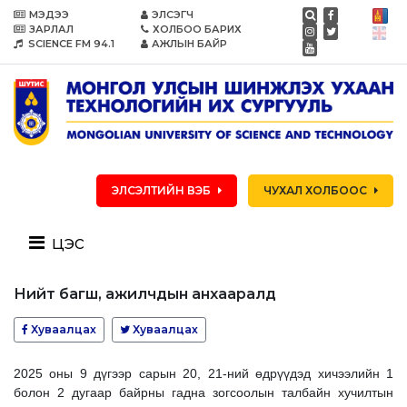
МЭДЭЭ
ЭЛСЭГЧ
ЗАРЛАЛ
ХОЛБОО БАРИХ
SCIENCE FM 94.1
АЖЛЫН БАЙР
ЭЛСЭЛТИЙН ВЭБ
ЧУХАЛ ХОЛБООС
цэс
Нийт багш, ажилчдын анхааралд
Хуваалцах
Хуваалцах
2025 оны 9 дүгээр сарын 20, 21-ний өдрүүдэд хичээлийн 1
болон 2 дугаар байрны гадна зогсоолын талбайн хучилтын