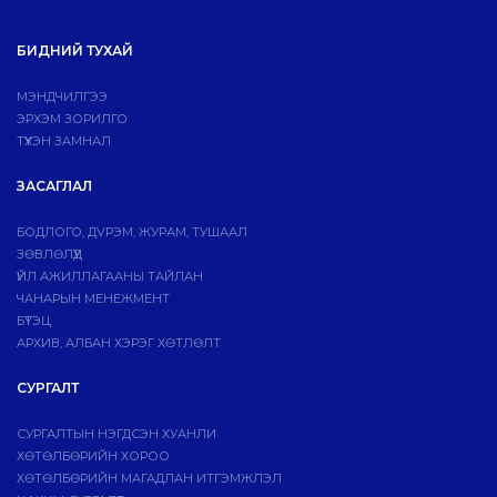
БИДНИЙ ТУХАЙ
МЭНДЧИЛГЭЭ
ЭРХЭМ ЗОРИЛГО
ТҮҮХЭН ЗАМНАЛ
ЗАСАГЛАЛ
БОДЛОГО, ДVРЭМ, ЖУРАМ, ТУШААЛ
ЗӨВЛӨЛҮҮД
ҮЙЛ АЖИЛЛАГААНЫ ТАЙЛАН
ЧАНАРЫН МЕНЕЖМЕНТ
БҮТЭЦ
АРХИВ, АЛБАН ХЭРЭГ ХӨТЛӨЛТ
СУРГАЛТ
СУРГАЛТЫН НЭГДСЭН ХУАНЛИ
ХӨТӨЛБӨРИЙН ХОРОО
ХӨТӨЛБӨРИЙН МАГАДЛАН ИТГЭМЖЛЭЛ