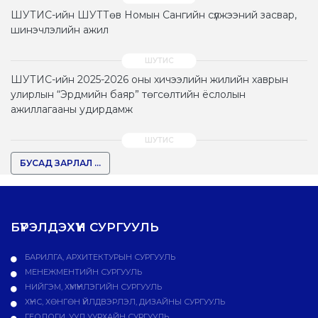
ШУТИС-ийн ШУТТөв Номын Сангийн сүлжээний засвар,
шинэчлэлийн ажил
ШУТИС-ийн 2025-2026 оны хичээлийн жилийн хаврын
улирлын “Эрдмийн баяр” төгсөлтийн ёслолын
ажиллагааны удирдамж
БУСАД ЗАРЛАЛ ...
БҮРЭЛДЭХҮҮН СУРГУУЛЬ
БАРИЛГА, АРХИТЕКТУРЫН СУРГУУЛЬ
МЕНЕЖМЕНТИЙН СУРГУУЛЬ
НИЙГЭМ, ХҮМҮҮНЛЭГИЙН СУРГУУЛЬ
ХҮНС, ХӨНГӨН ҮЙЛДВЭРЛЭЛ, ДИЗАЙНЫ СУРГУУЛЬ
ГЕОЛОГИ, УУЛ УУРХАЙН СУРГУУЛЬ