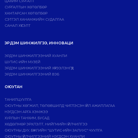
ЦАХИМ СУРГАЛТ
СУРГАЛТЫН ХӨТӨЛБӨР
ХАМТАРСАН ХӨТӨЛБӨР
СЭТГЭЛ ХАНАМЖИЙН СУДАЛГАА
САНАЛ ХҮСЭЛТ
ЭРДЭМ ШИНЖИЛГЭЭ, ИННОВАЦИ
ЭРДЭМ ШИНЖИЛГЭЭНИЙ ХУАНЛИ
ШУТИС-ИЙН МУЗЕЙ
ЭРДЭМ ШИНЖИЛГЭЭНИЙ ХҮРЭЭЛЭНГҮҮД
ЭРДЭМ ШИНЖИЛГЭЭНИЙ ВЭБ
ОЮУТАН
ТАНИЛЦУУЛГА
ОЮУТНЫ ХӨГЖИЛ, ТӨЛӨВШИЛД ЧИГЛЭСЭН ҮЙЛ АЖИЛЛАГАА
НЭГДСЭН АРГА ХЭМЖЭЭ
ХУРЛЫН ТАНХИМ, БУСАД
ХӨДӨЛМӨР ЭРХЛЭЛТ, НИЙГМИЙН ҮЙЛЧИЛГЭЭ
ОЮУТНЫ ДУУ, БҮЖГИЙН "ШУТИС-ИЙН ЗАЛУУС" ЧУУЛГА
ОЮУТНЫ ҮЙЛЧИЛГЭЭНИЙ НЭГДСЭН ХУАНЛИ