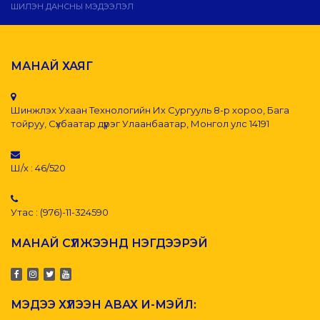
ШИЛЭН ДАНСНЫ МЭДЭЭЛЭЛ
МАНАЙ ХАЯГ
Шинжлэх Ухаан Технологийн Их Сургууль 8-р хороо, Бага
тойруу, Сүхбаатар дүүрэг Улаанбаатар, Монгол улс 14191
Ш/х : 46/520
Утас : (976)-11-324590
МАНАЙ СҮЛЖЭЭНД НЭГДЭЭРЭЙ
МЭДЭЭ ХҮЛЭЭН АВАХ И-МЭЙЛ: