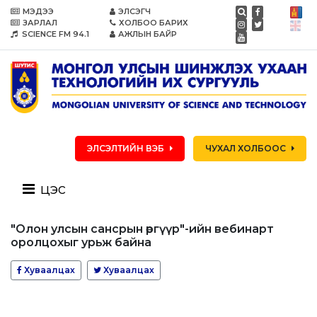
МЭДЭЭ
ЭЛСЭГЧ
ЗАРЛАЛ
ХОЛБОО БАРИХ
SCIENCE FM 94.1
АЖЛЫН БАЙР
ЭЛСЭЛТИЙН ВЭБ
ЧУХАЛ ХОЛБООС
цэс
"Олон улсын сансрын өргүүр"-ийн вебинарт
оролцохыг урьж байна
Хуваалцах
Хуваалцах