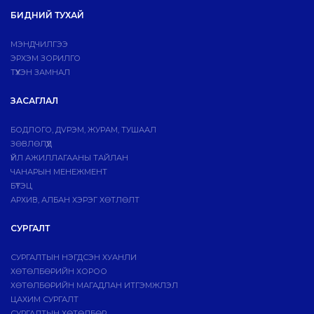
БИДНИЙ ТУХАЙ
МЭНДЧИЛГЭЭ
ЭРХЭМ ЗОРИЛГО
ТҮҮХЭН ЗАМНАЛ
ЗАСАГЛАЛ
БОДЛОГО, ДVРЭМ, ЖУРАМ, ТУШААЛ
ЗӨВЛӨЛҮҮД
ҮЙЛ АЖИЛЛАГААНЫ ТАЙЛАН
ЧАНАРЫН МЕНЕЖМЕНТ
БҮТЭЦ
АРХИВ, АЛБАН ХЭРЭГ ХӨТЛӨЛТ
СУРГАЛТ
СУРГАЛТЫН НЭГДСЭН ХУАНЛИ
ХӨТӨЛБӨРИЙН ХОРОО
ХӨТӨЛБӨРИЙН МАГАДЛАН ИТГЭМЖЛЭЛ
ЦАХИМ СУРГАЛТ
СУРГАЛТЫН ХӨТӨЛБӨР