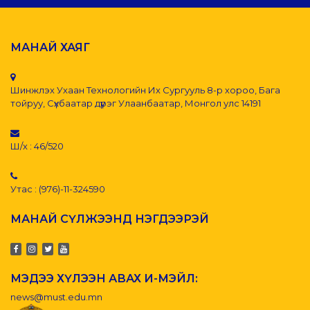
МАНАЙ ХАЯГ
Шинжлэх Ухаан Технологийн Их Сургууль 8-р хороо, Бага
тойруу, Сүхбаатар дүүрэг Улаанбаатар, Монгол улс 14191
Ш/х : 46/520
Утас : (976)-11-324590
МАНАЙ СҮЛЖЭЭНД НЭГДЭЭРЭЙ
МЭДЭЭ ХҮЛЭЭН АВАХ И-МЭЙЛ:
news@must.edu.mn