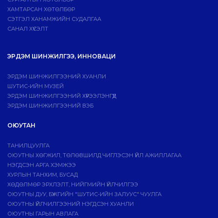
ХАМТАРСАН ХӨТӨЛБӨР
СЭТГЭЛ ХАНАМЖИЙН СУДАЛГАА
САНАЛ ХҮСЭЛТ
ЭРДЭМ ШИНЖИЛГЭЭ, ИННОВАЦИ
ЭРДЭМ ШИНЖИЛГЭЭНИЙ ХУАНЛИ
ШУТИС-ИЙН МУЗЕЙ
ЭРДЭМ ШИНЖИЛГЭЭНИЙ ХҮРЭЭЛЭНГҮҮД
ЭРДЭМ ШИНЖИЛГЭЭНИЙ ВЭБ
ОЮУТАН
ТАНИЛЦУУЛГА
ОЮУТНЫ ХӨГЖИЛ, ТӨЛӨВШИЛД ЧИГЛЭСЭН ҮЙЛ АЖИЛЛАГАА
НЭГДСЭН АРГА ХЭМЖЭЭ
ХУРЛЫН ТАНХИМ, БУСАД
ХӨДӨЛМӨР ЭРХЛЭЛТ, НИЙГМИЙН ҮЙЛЧИЛГЭЭ
ОЮУТНЫ ДУУ, БҮЖГИЙН "ШУТИС-ИЙН ЗАЛУУС" ЧУУЛГА
ОЮУТНЫ ҮЙЛЧИЛГЭЭНИЙ НЭГДСЭН ХУАНЛИ
ОЮУТНЫ ГАРЫН АВЛАГА