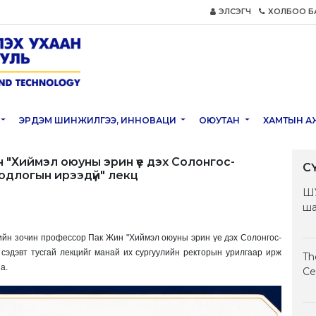
ЭЛСЭГЧ
ХОЛБОО Б
ЭРДЭМ ШИНЖИЛГЭЭ, ИННОВАЦИ
ОЮУТАН
ХАМТЫН А
 "Хиймэл оюуны эрин үе дэх Солонгос-
С
одлогын ирээдүй" лекц
ШУ
ша
йн зочин профессор Пак Жин "Хиймэл оюуны эрин үе дэх Солонгос-
эдэвт тусгай лекцийг манай их сургуулийн ректорын урилгаар ирж
Th
а.
Ce