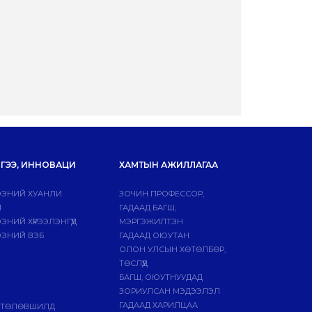
ГЭЭ, ИННОВАЦИ
ХАМТЫН АЖИЛЛАГАА
ЭНИЙ ХУАНЛИ
ЗОЧИН ПРОФЕССОР,
Й
ГАДААД БАГШ,
НИЙ ХҮРЭЭЛЭНГҮҮД
МЭРГЭЖИЛТЭН
ЭНИЙ ВЭБ
ГАДААД ОЮУТАН
ОЛОН УЛСЫН ХӨТӨЛБӨР,
ТӨСЛҮҮД
БАГШ, ОЮУТНУУДАД
ЗОРИУЛСАН МЭДЭЭЛЭЛ
ГАДААД ХАРИЛЦАА
 ТӨЛӨВШИЛД