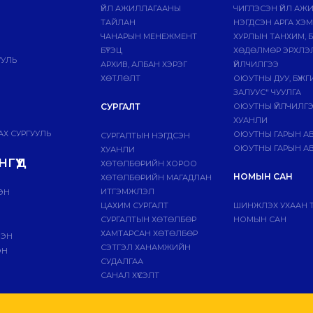
ҮЙЛ АЖИЛЛАГААНЫ
ЧИГЛЭСЭН ҮЙЛ АЖ
ТАЙЛАН
НЭГДСЭН АРГА ХЭ
ЧАНАРЫН МЕНЕЖМЕНТ
ХУРЛЫН ТАНХИМ, 
БҮТЭЦ
ХӨДӨЛМӨР ЭРХЛЭ
УУЛЬ
АРХИВ, АЛБАН ХЭРЭГ
ҮЙЛЧИЛГЭЭ
ХӨТЛӨЛТ
ОЮУТНЫ ДУУ, БҮЖ
ЗАЛУУС" ЧУУЛГА
СУРГАЛТ
ОЮУТНЫ ҮЙЛЧИЛГ
ХУАНЛИ
Х СУРГУУЛЬ
ОЮУТНЫ ГАРЫН А
СУРГАЛТЫН НЭГДСЭН
ОЮУТНЫ ГАРЫН АВ
ХУАНЛИ
ГҮҮД
ХӨТӨЛБӨРИЙН ХОРОО
НОМЫН САН
ХӨТӨЛБӨРИЙН МАГАДЛАН
ИТГЭМЖЛЭЛ
ЭН
ЦАХИМ СУРГАЛТ
ШИНЖЛЭХ УХААН 
СУРГАЛТЫН ХӨТӨЛБӨР
НОМЫН САН
ХАМТАРСАН ХӨТӨЛБӨР
ЛЭН
СЭТГЭЛ ХАНАМЖИЙН
ЭН
СУДАЛГАА
САНАЛ ХҮСЭЛТ