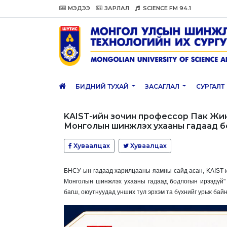
МЭДЭЭ
ЗАРЛАЛ
SCIENCE FM 94.1
БИДНИЙ ТУХАЙ
ЗАСАГЛАЛ
СУРГАЛТ
KAIST-ийн зочин профессор Пак Жин
Монголын шинжлэх ухааны гадаад б
Хуваалцах
Хуваалцах
БНСУ-ын гадаад харилцааны яамны сайд асан, KAIST-и
Монголын шинжлэх ухааны гадаад бодлогын ирээдүй" с
багш, оюутнуудад унших тул эрхэм та бүхнийг урьж байн