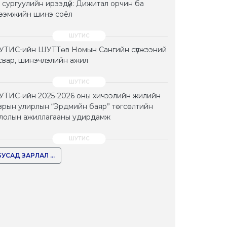
 сургуулийн ирээдүй: Дижитал орчин ба
тээмжийн шинэ соёл
ТИС-ийн ШУТТөв Номын Сангийн сүлжээний
свар, шинэчлэлийн ажил
ТИС-ийн 2025-2026 оны хичээлийн жилийн
врын улирлын “Эрдмийн баяр” төгсөлтийн
лолын ажиллагааны удирдамж
БУСАД ЗАРЛАЛ ...