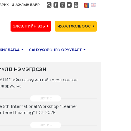
АРИХ
АЖЛЫН БАЙР
ЭЛСЭЛТИЙН ВЭБ
ЧУХАЛ ХОЛБООС
ЖИЛЛАГАА
САНХҮҮ, ХӨРӨНГӨ ОРУУЛАЛТ
ҮҮЛД НЭМЭГДСЭН
ТИС-ийн санхүүжилттэй төсөл сонгон
лгаруулна.
e 5th International Workshop “Learner
ntered Learning” LCL 2026