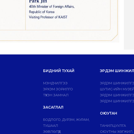
БИДНИЙ ТУХАЙ
ЭРДЭМ ШИНЖИЛ
МЭНДЧИЛГЭЭ
ЭРДЭМ ШИНЖИЛГЭ
ЭРХЭМ ЗОРИЛГО
ШУТИС-ИЙН МУЗЕ
ТҮҮХЭН ЗАМНАЛ
ЭРДЭМ ШИНЖИЛГЭЭ
ЭРДЭМ ШИНЖИЛГЭ
ЗАСАГЛАЛ
ОЮУТАН
БОДЛОГО, ДVРЭМ, ЖУРАМ,
ТУШААЛ
ТАНИЛЦУУЛГА
ЗӨВЛӨЛҮҮД
ОЮУТНЫ ХӨГЖИЛ,