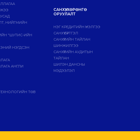
ИЛЛАГАА
САНХҮҮ, ХӨРӨНГӨ
МЖЭЭ
ОРУУЛАЛТ
БУСАД
ЛТ, НИЙГМИЙН
НЭГ КРЕДИТИЙН ҮНЭЛГЭЭ
САНХҮҮ БҮРТГЭЛ
ГИЙН "ШУТИС-ИЙН
САНХҮҮГИЙН ТАЙЛАН
ШИНЖИЛГЭЭ
ЭЭНИЙ НЭГДСЭН
САНХҮҮГИЙН АУДИТЫН
ТАЙЛАН
ВЛАГА
ШИЛЭН ДАНСНЫ
ЛАГА АНГЛИ
МЭДЭЭЛЭЛ
ТЕХНОЛОГИЙН ТӨВ