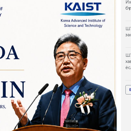
Их
бү
ШУ
за
ШУ
ха
ёс