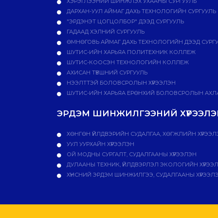
ХЭРЭГЛЭЭНИЙ ШИНЖЛЭХ УХААНЫ СУРГУУЛЬ
ДАРХАН-УУЛ АЙМАГ ДАХЬ ТЕХНОЛОГИЙН СУРГУУЛЬ
"ЭРДЭНЭТ ЦОГЦОЛБОР" ДЭЭД СУРГУУЛЬ
ГАДААД ХЭЛНИЙ СУРГУУЛЬ
ӨМНӨГОВЬ АЙМАГ ДАХЬ ТЕХНОЛОГИЙН ДЭЭД СУРГ
ШУТИС-ИЙН ХАРЬЯА ПОЛИТЕХНИК КОЛЛЕЖ
ШУТИС-КООСЭН ТЕХНОЛОГИЙН КОЛЛЕЖ
АХИСАН ТҮВШНИЙ СУРГУУЛЬ
НЭЭЛТТЭЙ БОЛОВСРОЛЫН ХҮРЭЭЛЭН
ШУТИС-ИЙН ХАРЬЯА ЕРӨНХИЙ БОЛОВСРОЛЫН АХЛА
ЭРДЭМ ШИНЖИЛГЭЭНИЙ ХҮРЭЭЛЭН
ХӨНГӨН ҮЙЛДВЭРИЙН СУДАЛГАА, ХӨГЖЛИЙН ХҮРЭЭЛ
УУЛ УУРХАЙН ХҮРЭЭЛЭН
ОЙ МОДНЫ СУРГАЛТ, СУДАЛГААНЫ ХҮРЭЭЛЭН
ДУЛААНЫ ТЕХНИК, ҮЙЛДВЭРЛЭЛ ЭКОЛОГИЙН ХҮРЭЭ
ХҮНСНИЙ ЭРДЭМ ШИНЖИЛГЭЭ, СУДАЛГААНЫ ХҮРЭЭЛ