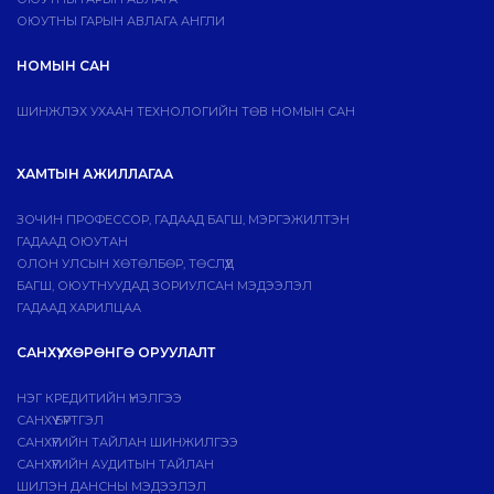
ОЮУТНЫ ГАРЫН АВЛАГА АНГЛИ
НОМЫН САН
ШИНЖЛЭХ УХААН ТЕХНОЛОГИЙН ТӨВ НОМЫН САН
ХАМТЫН АЖИЛЛАГАА
ЗОЧИН ПРОФЕССОР, ГАДААД БАГШ, МЭРГЭЖИЛТЭН
ГАДААД ОЮУТАН
ОЛОН УЛСЫН ХӨТӨЛБӨР, ТӨСЛҮҮД
БАГШ, ОЮУТНУУДАД ЗОРИУЛСАН МЭДЭЭЛЭЛ
ГАДААД ХАРИЛЦАА
САНХҮҮ, ХӨРӨНГӨ ОРУУЛАЛТ
НЭГ КРЕДИТИЙН ҮНЭЛГЭЭ
САНХҮҮ БҮРТГЭЛ
САНХҮҮГИЙН ТАЙЛАН ШИНЖИЛГЭЭ
САНХҮҮГИЙН АУДИТЫН ТАЙЛАН
ШИЛЭН ДАНСНЫ МЭДЭЭЛЭЛ