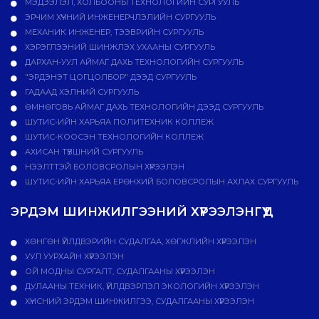
МЭДЭЭЛЭЛ, ХОЛБООНЫ ТЕХНОЛОГИЙН СУРГУУЛЬ
ЭРЧИМ ХҮЧНИЙ ИНЖЕНЕРЧЛЭЛИЙН СУРГУУЛЬ
МЕХАНИК ИНЖЕНЕР, ТЭЭВРИЙН СУРГУУЛЬ
ХЭРЭГЛЭЭНИЙ ШИНЖЛЭХ УХААНЫ СУРГУУЛЬ
ДАРХАН-УУЛ АЙМАГ ДАХЬ ТЕХНОЛОГИЙН СУРГУУЛЬ
"ЭРДЭНЭТ ЦОГЦОЛБОР" ДЭЭД СУРГУУЛЬ
ГАДААД ХЭЛНИЙ СУРГУУЛЬ
ӨМНӨГОВЬ АЙМАГ ДАХЬ ТЕХНОЛОГИЙН ДЭЭД СУРГУУЛЬ
ШУТИС-ИЙН ХАРЬЯА ПОЛИТЕХНИК КОЛЛЕЖ
ШУТИС-КООСЭН ТЕХНОЛОГИЙН КОЛЛЕЖ
АХИСАН ТҮВШНИЙ СУРГУУЛЬ
НЭЭЛТТЭЙ БОЛОВСРОЛЫН ХҮРЭЭЛЭН
ШУТИС-ИЙН ХАРЬЯА ЕРӨНХИЙ БОЛОВСРОЛЫН АХЛАХ СУРГУУЛЬ
ЭРДЭМ ШИНЖИЛГЭЭНИЙ ХҮРЭЭЛЭНГҮҮД
ХӨНГӨН ҮЙЛДВЭРИЙН СУДАЛГАА, ХӨГЖЛИЙН ХҮРЭЭЛЭН
УУЛ УУРХАЙН ХҮРЭЭЛЭН
ОЙ МОДНЫ СУРГАЛТ, СУДАЛГААНЫ ХҮРЭЭЛЭН
ДУЛААНЫ ТЕХНИК, ҮЙЛДВЭРЛЭЛ ЭКОЛОГИЙН ХҮРЭЭЛЭН
ХҮНСНИЙ ЭРДЭМ ШИНЖИЛГЭЭ, СУДАЛГААНЫ ХҮРЭЭЛЭН