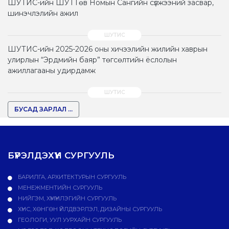
ШУТИС-ийн ШУТТөв Номын Сангийн сүлжээний засвар,
шинэчлэлийн ажил
ШУТИС-ийн 2025-2026 оны хичээлийн жилийн хаврын
улирлын “Эрдмийн баяр” төгсөлтийн ёслолын
ажиллагааны удирдамж
БУСАД ЗАРЛАЛ ...
БҮРЭЛДЭХҮҮН СУРГУУЛЬ
БАРИЛГА, АРХИТЕКТУРЫН СУРГУУЛЬ
МЕНЕЖМЕНТИЙН СУРГУУЛЬ
НИЙГЭМ, ХҮМҮҮНЛЭГИЙН СУРГУУЛЬ
ХҮНС, ХӨНГӨН ҮЙЛДВЭРЛЭЛ, ДИЗАЙНЫ СУРГУУЛЬ
ГЕОЛОГИ, УУЛ УУРХАЙН СУРГУУЛЬ