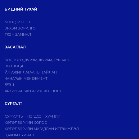
БИДНИЙ ТУХАЙ
МЭНДЧИЛГЭЭ
ЭРХЭМ ЗОРИЛГО
ТҮҮХЭН ЗАМНАЛ
ЗАСАГЛАЛ
БОДЛОГО, ДVРЭМ, ЖУРАМ, ТУШААЛ
ЗӨВЛӨЛҮҮД
ҮЙЛ АЖИЛЛАГААНЫ ТАЙЛАН
ЧАНАРЫН МЕНЕЖМЕНТ
БҮТЭЦ
АРХИВ, АЛБАН ХЭРЭГ ХӨТЛӨЛТ
СУРГАЛТ
СУРГАЛТЫН НЭГДСЭН ХУАНЛИ
ХӨТӨЛБӨРИЙН ХОРОО
ХӨТӨЛБӨРИЙН МАГАДЛАН ИТГЭМЖЛЭЛ
ЦАХИМ СУРГАЛТ