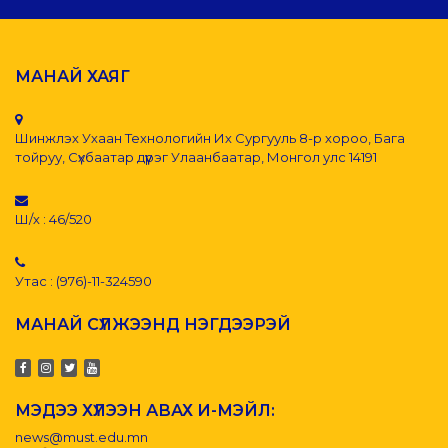
МАНАЙ ХАЯГ
Шинжлэх Ухаан Технологийн Их Сургууль 8-р хороо, Бага
тойруу, Сүхбаатар дүүрэг Улаанбаатар, Монгол улс 14191
Ш/х : 46/520
Утас : (976)-11-324590
МАНАЙ СҮЛЖЭЭНД НЭГДЭЭРЭЙ
МЭДЭЭ ХҮЛЭЭН АВАХ И-МЭЙЛ:
news@must.edu.mn