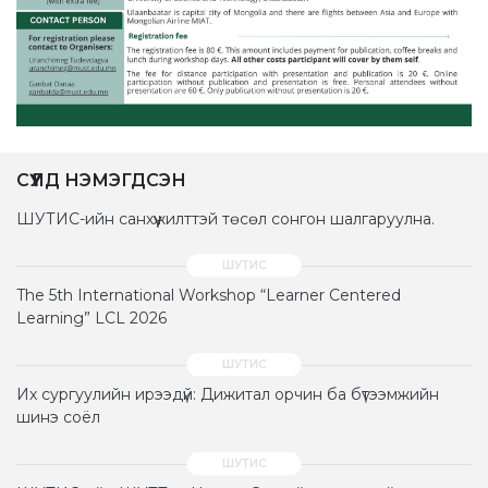
СҮҮЛД НЭМЭГДСЭН
ШУТИС-ийн санхүүжилттэй төсөл сонгон шалгаруулна.
The 5th International Workshop “Learner Centered
Learning” LCL 2026
Их сургуулийн ирээдүй: Дижитал орчин ба бүтээмжийн
шинэ соёл