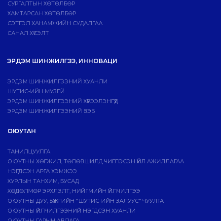
СУРГАЛТЫН ХӨТӨЛБӨР
ХАМТАРСАН ХӨТӨЛБӨР
СЭТГЭЛ ХАНАМЖИЙН СУДАЛГАА
САНАЛ ХҮСЭЛТ
ЭРДЭМ ШИНЖИЛГЭЭ, ИННОВАЦИ
ЭРДЭМ ШИНЖИЛГЭЭНИЙ ХУАНЛИ
ШУТИС-ИЙН МУЗЕЙ
ЭРДЭМ ШИНЖИЛГЭЭНИЙ ХҮРЭЭЛЭНГҮҮД
ЭРДЭМ ШИНЖИЛГЭЭНИЙ ВЭБ
ОЮУТАН
ТАНИЛЦУУЛГА
ОЮУТНЫ ХӨГЖИЛ, ТӨЛӨВШИЛД ЧИГЛЭСЭН ҮЙЛ АЖИЛЛАГАА
НЭГДСЭН АРГА ХЭМЖЭЭ
ХУРЛЫН ТАНХИМ, БУСАД
ХӨДӨЛМӨР ЭРХЛЭЛТ, НИЙГМИЙН ҮЙЛЧИЛГЭЭ
ОЮУТНЫ ДУУ, БҮЖГИЙН "ШУТИС-ИЙН ЗАЛУУС" ЧУУЛГА
ОЮУТНЫ ҮЙЛЧИЛГЭЭНИЙ НЭГДСЭН ХУАНЛИ
ОЮУТНЫ ГАРЫН АВЛАГА