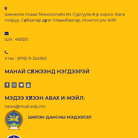
Шинжлэх Ухаан Технологийн Их Сургууль 8-р хороо, Бага
тойруу, Сүхбаатар дүүрэг Улаанбаатар, Монгол улс 14191
Ш/х : 46/520
Утас : (976)-11-324590
МАНАЙ СҮЛЖЭЭНД НЭГДЭЭРЭЙ
МЭДЭЭ ХҮЛЭЭН АВАХ И-МЭЙЛ:
news@must.edu.mn
ШИЛЭН ДАНСНЫ МЭДЭЭЛЭЛ