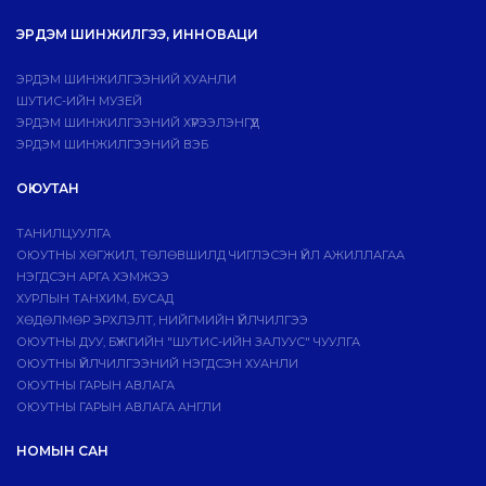
ЭРДЭМ ШИНЖИЛГЭЭ, ИННОВАЦИ
ЭРДЭМ ШИНЖИЛГЭЭНИЙ ХУАНЛИ
ШУТИС-ИЙН МУЗЕЙ
ЭРДЭМ ШИНЖИЛГЭЭНИЙ ХҮРЭЭЛЭНГҮҮД
ЭРДЭМ ШИНЖИЛГЭЭНИЙ ВЭБ
ОЮУТАН
ТАНИЛЦУУЛГА
ОЮУТНЫ ХӨГЖИЛ, ТӨЛӨВШИЛД ЧИГЛЭСЭН ҮЙЛ АЖИЛЛАГАА
НЭГДСЭН АРГА ХЭМЖЭЭ
ХУРЛЫН ТАНХИМ, БУСАД
ХӨДӨЛМӨР ЭРХЛЭЛТ, НИЙГМИЙН ҮЙЛЧИЛГЭЭ
ОЮУТНЫ ДУУ, БҮЖГИЙН "ШУТИС-ИЙН ЗАЛУУС" ЧУУЛГА
ОЮУТНЫ ҮЙЛЧИЛГЭЭНИЙ НЭГДСЭН ХУАНЛИ
ОЮУТНЫ ГАРЫН АВЛАГА
ОЮУТНЫ ГАРЫН АВЛАГА АНГЛИ
НОМЫН САН