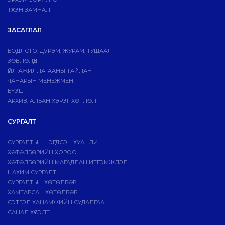
ТҮҮХЭН ЗАМНАЛ
ЗАСАГЛАЛ
БОДЛОГО, ДVРЭМ, ЖУРАМ, ТУШААЛ
ЗӨВЛӨЛҮҮД
ҮЙЛ АЖИЛЛАГААНЫ ТАЙЛАН
ЧАНАРЫН МЕНЕЖМЕНТ
БҮТЭЦ
АРХИВ, АЛБАН ХЭРЭГ ХӨТЛӨЛТ
СУРГАЛТ
СУРГАЛТЫН НЭГДСЭН ХУАНЛИ
ХӨТӨЛБӨРИЙН ХОРОО
ХӨТӨЛБӨРИЙН МАГАДЛАН ИТГЭМЖЛЭЛ
ЦАХИМ СУРГАЛТ
СУРГАЛТЫН ХӨТӨЛБӨР
ХАМТАРСАН ХӨТӨЛБӨР
СЭТГЭЛ ХАНАМЖИЙН СУДАЛГАА
САНАЛ ХҮСЭЛТ