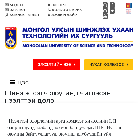
МЭДЭЭ
ЭЛСЭГЧ
ЗАРЛАЛ
ХОЛБОО БАРИХ
SCIENCE FM 94.1
АЖЛЫН БАЙР
ЭЛСЭЛТИЙН ВЭБ
ЧУХАЛ ХОЛБООС
цэс
Шинэ элсэгч оюутанд чиглэсэн
нээлттэй өдөрлөг
Нээлттэй өдөрлөгийн арга хэмжээг хичээлийн I, II
байрны
дунд
талбайд
зохион байгуулдаг. ШУТИС-ын
оюутны байгууллагууд, оюутны клубүүдийн үйл