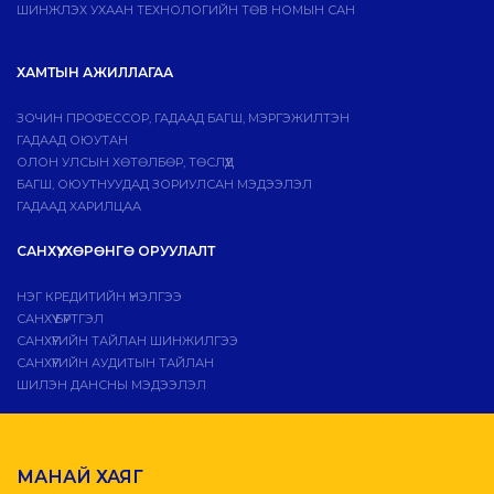
ШИНЖЛЭХ УХААН ТЕХНОЛОГИЙН ТӨВ НОМЫН САН
ХАМТЫН АЖИЛЛАГАА
ЗОЧИН ПРОФЕССОР, ГАДААД БАГШ, МЭРГЭЖИЛТЭН
ГАДААД ОЮУТАН
ОЛОН УЛСЫН ХӨТӨЛБӨР, ТӨСЛҮҮД
БАГШ, ОЮУТНУУДАД ЗОРИУЛСАН МЭДЭЭЛЭЛ
ГАДААД ХАРИЛЦАА
САНХҮҮ, ХӨРӨНГӨ ОРУУЛАЛТ
НЭГ КРЕДИТИЙН ҮНЭЛГЭЭ
САНХҮҮ БҮРТГЭЛ
САНХҮҮГИЙН ТАЙЛАН ШИНЖИЛГЭЭ
САНХҮҮГИЙН АУДИТЫН ТАЙЛАН
ШИЛЭН ДАНСНЫ МЭДЭЭЛЭЛ
МАНАЙ ХАЯГ