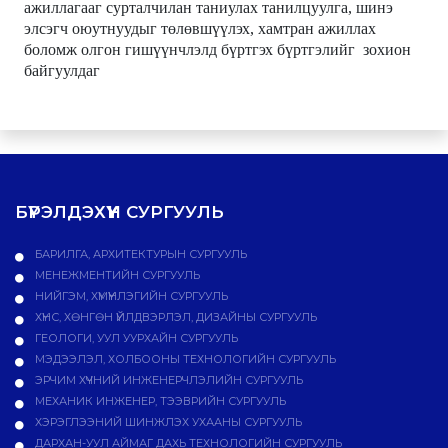
ажиллагааг сурталчилан таниулах танилцуулга, шинэ
элсэгч оюутнуудыг төлөвшүүлэх, хамтран ажиллах
боломж олгон гишүүнчлэлд бүртгэх бүртгэлийг зохион
байгуулдаг
БҮРЭЛДЭХҮҮН СУРГУУЛЬ
БАРИЛГА, АРХИТЕКТУРЫН СУРГУУЛЬ
МЕНЕЖМЕНТИЙН СУРГУУЛЬ
НИЙГЭМ, ХҮМҮҮНЛЭГИЙН СУРГУУЛЬ
ХҮНС, ХӨНГӨН ҮЙЛДВЭРЛЭЛ, ДИЗАЙНЫ СУРГУУЛЬ
ГЕОЛОГИ, УУЛ УУРХАЙН СУРГУУЛЬ
МЭДЭЭЛЭЛ, ХОЛБООНЫ ТЕХНОЛОГИЙН СУРГУУЛЬ
ЭРЧИМ ХҮЧНИЙ ИНЖЕНЕРЧЛЭЛИЙН СУРГУУЛЬ
МЕХАНИК ИНЖЕНЕР, ТЭЭВРИЙН СУРГУУЛЬ
ХЭРЭГЛЭЭНИЙ ШИНЖЛЭХ УХААНЫ СУРГУУЛЬ
ДАРХАН-УУЛ АЙМАГ ДАХЬ ТЕХНОЛОГИЙН СУРГУУЛЬ