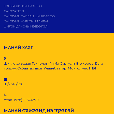
НЭГ КРЕДИТИЙН ҮНЭЛГЭЭ
САНХҮҮ БҮРТГЭЛ
САНХҮҮГИЙН ТАЙЛАН ШИНЖИЛГЭЭ
САНХҮҮГИЙН АУДИТЫН ТАЙЛАН
ШИЛЭН ДАНСНЫ МЭДЭЭЛЭЛ
МАНАЙ ХАЯГ
Шинжлэх Ухаан Технологийн Их Сургууль 8-р хороо, Бага
тойруу, Сүхбаатар дүүрэг Улаанбаатар, Монгол улс 14191
Ш/х : 46/520
Утас : (976)-11-324590
МАНАЙ СҮЛЖЭЭНД НЭГДЭЭРЭЙ