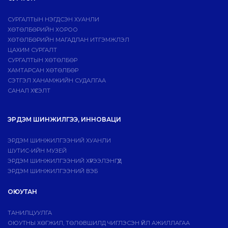
СУРГАЛТЫН НЭГДСЭН ХУАНЛИ
ХӨТӨЛБӨРИЙН ХОРОО
ХӨТӨЛБӨРИЙН МАГАДЛАН ИТГЭМЖЛЭЛ
ЦАХИМ СУРГАЛТ
СУРГАЛТЫН ХӨТӨЛБӨР
ХАМТАРСАН ХӨТӨЛБӨР
СЭТГЭЛ ХАНАМЖИЙН СУДАЛГАА
САНАЛ ХҮСЭЛТ
ЭРДЭМ ШИНЖИЛГЭЭ, ИННОВАЦИ
ЭРДЭМ ШИНЖИЛГЭЭНИЙ ХУАНЛИ
ШУТИС-ИЙН МУЗЕЙ
ЭРДЭМ ШИНЖИЛГЭЭНИЙ ХҮРЭЭЛЭНГҮҮД
ЭРДЭМ ШИНЖИЛГЭЭНИЙ ВЭБ
ОЮУТАН
ТАНИЛЦУУЛГА
ОЮУТНЫ ХӨГЖИЛ, ТӨЛӨВШИЛД ЧИГЛЭСЭН ҮЙЛ АЖИЛЛАГАА