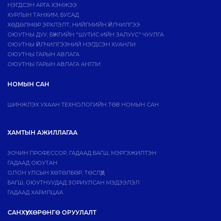
НЭГДСЭН АРГА ХЭМЖЭЭ
ХУРЛЫН ТАНХИМ, БУСАД
ХӨДӨЛМӨР ЭРХЛЭЛТ, НИЙГМИЙН ҮЙЛЧИЛГЭЭ
ОЮУТНЫ ДУУ, БҮЖГИЙН "ШУТИС-ИЙН ЗАЛУУС" ЧУУЛГА
ОЮУТНЫ ҮЙЛЧИЛГЭЭНИЙ НЭГДСЭН ХУАНЛИ
ОЮУТНЫ ГАРЫН АВЛАГА
ОЮУТНЫ ГАРЫН АВЛАГА АНГЛИ
НОМЫН САН
ШИНЖЛЭХ УХААН ТЕХНОЛОГИЙН ТӨВ НОМЫН САН
ХАМТЫН АЖИЛЛАГАА
ЗОЧИН ПРОФЕССОР, ГАДААД БАГШ, МЭРГЭЖИЛТЭН
ГАДААД ОЮУТАН
ОЛОН УЛСЫН ХӨТӨЛБӨР, ТӨСЛҮҮД
БАГШ, ОЮУТНУУДАД ЗОРИУЛСАН МЭДЭЭЛЭЛ
ГАДААД ХАРИЛЦАА
САНХҮҮ, ХӨРӨНГӨ ОРУУЛАЛТ