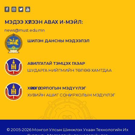
МЭДЭЭ ХҮЛЭЭН АВАХ И-МЭЙЛ:
news@must.edu.mn
ШИЛЭН ДАНСНЫ МЭДЭЭЛЭЛ
АВИЛГАТАЙ ТЭМЦЭХ ГАЗАР
ШУДАРГА НИЙГМИЙН ТӨЛӨӨ ХАМТДАА
ХӨРӨНГӨ, ОРЛОГЫН МЭДҮҮЛЭГ
ХУВИЙН АШИГ СОНИРХОЛЫН МЭДҮҮЛЭГ
© 2005-
2026 Монгол Улсын Шинжлэх Ухаан Технологийн Их