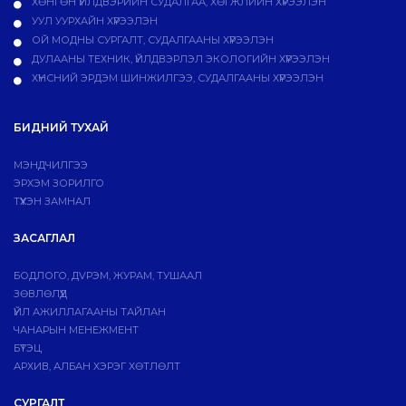
ХӨНГӨН ҮЙЛДВЭРИЙН СУДАЛГАА, ХӨГЖЛИЙН ХҮРЭЭЛЭН
УУЛ УУРХАЙН ХҮРЭЭЛЭН
ОЙ МОДНЫ СУРГАЛТ, СУДАЛГААНЫ ХҮРЭЭЛЭН
ДУЛААНЫ ТЕХНИК, ҮЙЛДВЭРЛЭЛ ЭКОЛОГИЙН ХҮРЭЭЛЭН
ХҮНСНИЙ ЭРДЭМ ШИНЖИЛГЭЭ, СУДАЛГААНЫ ХҮРЭЭЛЭН
БИДНИЙ ТУХАЙ
МЭНДЧИЛГЭЭ
ЭРХЭМ ЗОРИЛГО
ТҮҮХЭН ЗАМНАЛ
ЗАСАГЛАЛ
БОДЛОГО, ДVРЭМ, ЖУРАМ, ТУШААЛ
ЗӨВЛӨЛҮҮД
ҮЙЛ АЖИЛЛАГААНЫ ТАЙЛАН
ЧАНАРЫН МЕНЕЖМЕНТ
БҮТЭЦ
АРХИВ, АЛБАН ХЭРЭГ ХӨТЛӨЛТ
СУРГАЛТ