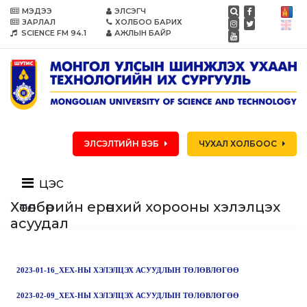
МЭДЭЭ
ЭЛСЭГЧ
ЗАРЛАЛ
ХОЛБОО БАРИХ
SCIENCE FM 94.1
АЖЛЫН БАЙР
ЭЛСЭЛТИЙН ВЭБ
ЧУХАЛ ХОЛБООС
цэс
Хөтөлбөрийн ерөнхий хорооны хэлэлцэх
асуудал
2023-01-16_ХЕХ-НЫ ХЭЛЭЛЦЭХ АСУУДЛЫН ТӨЛӨВЛӨГӨӨ
2023-02-09_ХЕХ-НЫ ХЭЛЭЛЦЭХ АСУУДЛЫН ТӨЛӨВЛӨГӨӨ