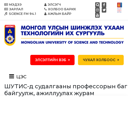
МЭДЭЭ
ЭЛСЭГЧ
ЗАРЛАЛ
ХОЛБОО БАРИХ
SCIENCE FM 94.1
АЖЛЫН БАЙР
ЭЛСЭЛТИЙН ВЭБ
ЧУХАЛ ХОЛБООС
цэс
ШУТИС-д судалгааны профессорын баг
байгуулж, ажиллуулах журам