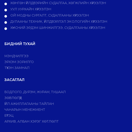
ХӨНГӨН ҮЙЛДВЭРИЙН СУДАЛГАА, ХӨГЖЛИЙН ХҮРЭЭЛЭН
УУЛ УУРХАЙН ХҮРЭЭЛЭН
ОЙ МОДНЫ СУРГАЛТ, СУДАЛГААНЫ ХҮРЭЭЛЭН
ДУЛААНЫ ТЕХНИК, ҮЙЛДВЭРЛЭЛ ЭКОЛОГИЙН ХҮРЭЭЛЭН
ХҮНСНИЙ ЭРДЭМ ШИНЖИЛГЭЭ, СУДАЛГААНЫ ХҮРЭЭЛЭН
БИДНИЙ ТУХАЙ
МЭНДЧИЛГЭЭ
ЭРХЭМ ЗОРИЛГО
ТҮҮХЭН ЗАМНАЛ
ЗАСАГЛАЛ
БОДЛОГО, ДVРЭМ, ЖУРАМ, ТУШААЛ
ЗӨВЛӨЛҮҮД
ҮЙЛ АЖИЛЛАГААНЫ ТАЙЛАН
ЧАНАРЫН МЕНЕЖМЕНТ
БҮТЭЦ
АРХИВ, АЛБАН ХЭРЭГ ХӨТЛӨЛТ