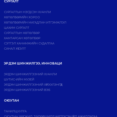
СУРГАЛТ
СУРГАЛТЫН НЭГДСЭН ХУАНЛИ
ХӨТӨЛБӨРИЙН ХОРОО
ХӨТӨЛБӨРИЙН МАГАДЛАН ИТГЭМЖЛЭЛ
ЦАХИМ СУРГАЛТ
СУРГАЛТЫН ХӨТӨЛБӨР
ХАМТАРСАН ХӨТӨЛБӨР
СЭТГЭЛ ХАНАМЖИЙН СУДАЛГАА
САНАЛ ХҮСЭЛТ
ЭРДЭМ ШИНЖИЛГЭЭ, ИННОВАЦИ
ЭРДЭМ ШИНЖИЛГЭЭНИЙ ХУАНЛИ
ШУТИС-ИЙН МУЗЕЙ
ЭРДЭМ ШИНЖИЛГЭЭНИЙ ХҮРЭЭЛЭНГҮҮД
ЭРДЭМ ШИНЖИЛГЭЭНИЙ ВЭБ
ОЮУТАН
ТАНИЛЦУУЛГА
ОЮУТНЫ ХӨГЖИЛ, ТӨЛӨВШИЛД ЧИГЛЭСЭН ҮЙЛ АЖИЛЛАГАА