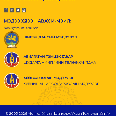
МЭДЭЭ ХҮЛЭЭН АВАХ И-МЭЙЛ:
news@must.edu.mn
ШИЛЭН ДАНСНЫ МЭДЭЭЛЭЛ
АВИЛГАТАЙ ТЭМЦЭХ ГАЗАР
ШУДАРГА НИЙГМИЙН ТӨЛӨӨ ХАМТДАА
ХӨРӨНГӨ, ОРЛОГЫН МЭДҮҮЛЭГ
ХУВИЙН АШИГ СОНИРХОЛЫН МЭДҮҮЛЭГ
© 2005-
2026 Монгол Улсын Шинжлэх Ухаан Технологийн Их