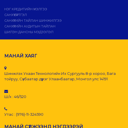
НЭГ КРЕДИТИЙН ҮНЭЛГЭЭ
САНХҮҮ БҮРТГЭЛ
САНХҮҮГИЙН ТАЙЛАН ШИНЖИЛГЭЭ
САНХҮҮГИЙН АУДИТЫН ТАЙЛАН
ШИЛЭН ДАНСНЫ МЭДЭЭЛЭЛ
МАНАЙ ХАЯГ
Шинжлэх Ухаан Технологийн Их Сургууль 8-р хороо, Бага
тойруу, Сүхбаатар дүүрэг Улаанбаатар, Монгол улс 14191
Ш/х : 46/520
Утас : (976)-11-324590
МАНАЙ СҮЛЖЭЭНД НЭГДЭЭРЭЙ