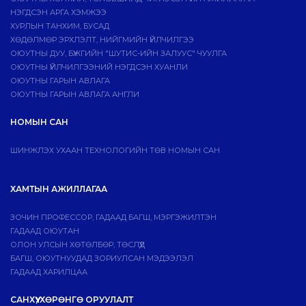
НЭГДСЭН АРГА ХЭМЖЭЭ
ХУРЛЫН ТАНХИМ, БУСАД
ХӨДӨЛМӨР ЭРХЛЭЛТ, НИЙГМИЙН ҮЙЛЧИЛГЭЭ
ОЮУТНЫ ДУУ, БҮЖГИЙН "ШУТИС-ИЙН ЗАЛУУС" ЧУУЛГА
ОЮУТНЫ ҮЙЛЧИЛГЭЭНИЙ НЭГДСЭН ХУАНЛИ
ОЮУТНЫ ГАРЫН АВЛАГА
ОЮУТНЫ ГАРЫН АВЛАГА АНГЛИ
НОМЫН САН
ШИНЖЛЭХ УХААН ТЕХНОЛОГИЙН ТӨВ НОМЫН САН
ХАМТЫН АЖИЛЛАГАА
ЗОЧИН ПРОФЕССОР, ГАДААД БАГШ, МЭРГЭЖИЛТЭН
ГАДААД ОЮУТАН
ОЛОН УЛСЫН ХӨТӨЛБӨР, ТӨСЛҮҮД
БАГШ, ОЮУТНУУДАД ЗОРИУЛСАН МЭДЭЭЛЭЛ
ГАДААД ХАРИЛЦАА
САНХҮҮ, ХӨРӨНГӨ ОРУУЛАЛТ