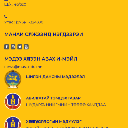
Ш/х : 46/520
Утас : (976)-11-324590
МАНАЙ СҮЛЖЭЭНД НЭГДЭЭРЭЙ
МЭДЭЭ ХҮЛЭЭН АВАХ И-МЭЙЛ:
news@must.edu.mn
ШИЛЭН ДАНСНЫ МЭДЭЭЛЭЛ
АВИЛГАТАЙ ТЭМЦЭХ ГАЗАР
ШУДАРГА НИЙГМИЙН ТӨЛӨӨ ХАМТДАА
ХӨРӨНГӨ, ОРЛОГЫН МЭДҮҮЛЭГ
ХУВИЙН АШИГ СОНИРХОЛЫН МЭДҮҮЛЭГ