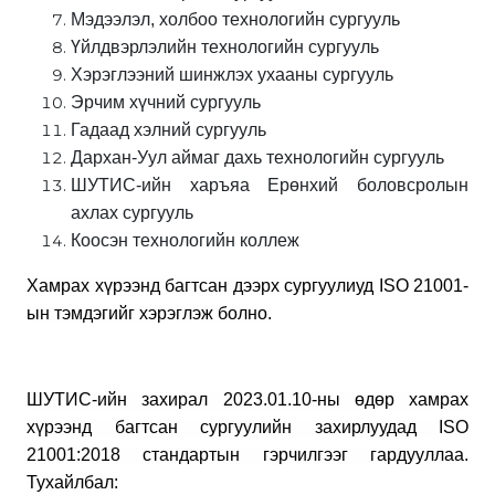
Мэдээлэл, холбоо технологийн сургууль
Үйлдвэрлэлийн технологийн сургууль
Хэрэглээний шинжлэх ухааны сургууль
Эрчим хүчний сургууль
Гадаад хэлний сургууль
Дархан-Уул аймаг дахь технологийн сургууль
ШУТИС-ийн харъяа Ерөнхий боловсролын
ахлах сургууль
Коосэн технологийн коллеж
Хамрах хүрээнд багтсан дээрх сургуулиуд ISO 21001-
ын тэмдэгийг хэрэглэж болно.
ШУТИС-ийн захирал 2023.01.10-ны өдөр хамрах
хүрээнд багтсан сургуулийн захирлуудад ISO
21001:2018 стандартын гэрчилгээг гардууллаа.
Тухайлбал: