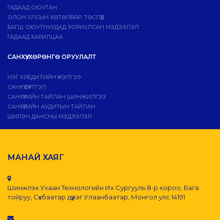
ГАДААД ОЮУТАН
ОЛОН УЛСЫН ХӨТӨЛБӨР, ТӨСЛҮҮД
БАГШ, ОЮУТНУУДАД ЗОРИУЛСАН МЭДЭЭЛЭЛ
ГАДААД ХАРИЛЦАА
САНХҮҮ, ХӨРӨНГӨ ОРУУЛАЛТ
НЭГ КРЕДИТИЙН ҮНЭЛГЭЭ
САНХҮҮ БҮРТГЭЛ
САНХҮҮГИЙН ТАЙЛАН ШИНЖИЛГЭЭ
САНХҮҮГИЙН АУДИТЫН ТАЙЛАН
ШИЛЭН ДАНСНЫ МЭДЭЭЛЭЛ
МАНАЙ ХАЯГ
Шинжлэх Ухаан Технологийн Их Сургууль 8-р хороо, Бага
тойруу, Сүхбаатар дүүрэг Улаанбаатар, Монгол улс 14191