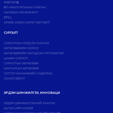
ЗӨВЛӨЛҮҮД
ҮЙЛ АЖИЛЛАГААНЫ ТАЙЛАН
ЧАНАРЫН МЕНЕЖМЕНТ
БҮТЭЦ
АРХИВ, АЛБАН ХЭРЭГ ХӨТЛӨЛТ
СУРГАЛТ
СУРГАЛТЫН НЭГДСЭН ХУАНЛИ
ХӨТӨЛБӨРИЙН ХОРОО
ХӨТӨЛБӨРИЙН МАГАДЛАН ИТГЭМЖЛЭЛ
ЦАХИМ СУРГАЛТ
СУРГАЛТЫН ХӨТӨЛБӨР
ХАМТАРСАН ХӨТӨЛБӨР
СЭТГЭЛ ХАНАМЖИЙН СУДАЛГАА
САНАЛ ХҮСЭЛТ
ЭРДЭМ ШИНЖИЛГЭЭ, ИННОВАЦИ
ЭРДЭМ ШИНЖИЛГЭЭНИЙ ХУАНЛИ
ШУТИС-ИЙН МУЗЕЙ