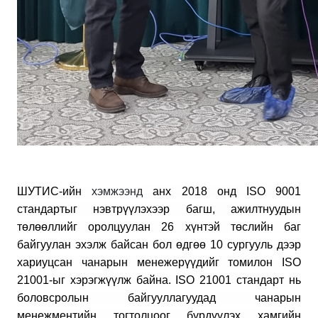
ШУТИС-ийн
хэмжээнд
анх 2018 онд ISO 9001
стандартыг нэвтрүүлэхээр багш, ажилтнуудын
төлөөллийг оролцуулан 26 хүнтэй төслийн баг
байгуулан эхэлж байсан бол өдгөө 10 сургууль дээр
хариуцсан чанарын менежерүүдийг томилон
ISO
21001-
ыг хэрэгжүүлж байна. ISO 21001 стандарт нь
боловсролын байгууллагуудад чанарын
менежментийн тогтолцоог бүрдүүлэх хамгийн