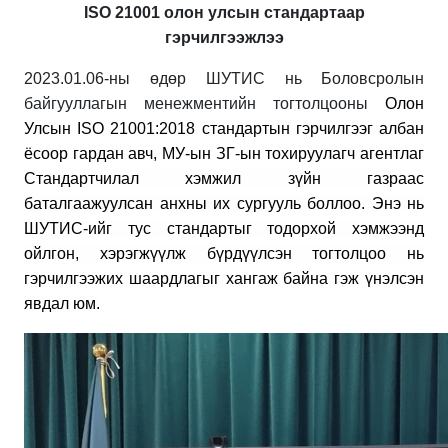
ISO 21001 олон улсын стандартаар
гэрчилгээжлээ
2023.01.06-ны өдөр ШУТИС нь
Боловсролын
байгууллагын менежментийн тогтолцооны
Олон
Улсын ISO 21001:2018 стандартын гэрчилгээг албан
ёсоор гардан авч, МУ-ын ЗГ-ын тохируулагч агентлаг
Стандартчилал хэмжил зүйн газраас
баталгаажуулсан анхны их сургууль боллоо. Энэ нь
ШУТИС-ийг тус стандартыг тодорхой хэмжээнд
ойлгон, хэрэгжүүлж бүрдүүлсэн тогтолцоо нь
гэрчилгээжих шаардлагыг хангаж байна гэж үнэлсэн
явдал юм.