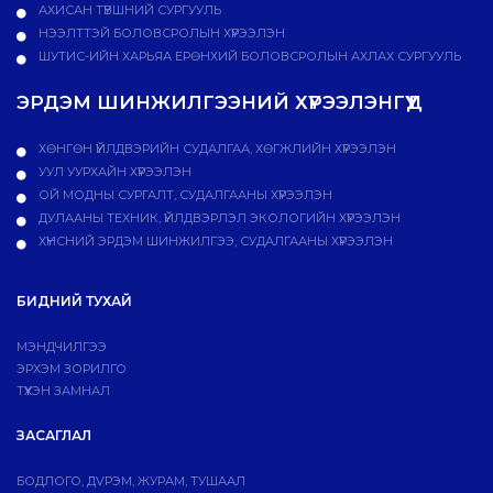
АХИСАН ТҮВШНИЙ СУРГУУЛЬ
НЭЭЛТТЭЙ БОЛОВСРОЛЫН ХҮРЭЭЛЭН
ШУТИС-ИЙН ХАРЬЯА ЕРӨНХИЙ БОЛОВСРОЛЫН АХЛАХ СУРГУУЛЬ
ЭРДЭМ ШИНЖИЛГЭЭНИЙ ХҮРЭЭЛЭНГҮҮД
ХӨНГӨН ҮЙЛДВЭРИЙН СУДАЛГАА, ХӨГЖЛИЙН ХҮРЭЭЛЭН
УУЛ УУРХАЙН ХҮРЭЭЛЭН
ОЙ МОДНЫ СУРГАЛТ, СУДАЛГААНЫ ХҮРЭЭЛЭН
ДУЛААНЫ ТЕХНИК, ҮЙЛДВЭРЛЭЛ ЭКОЛОГИЙН ХҮРЭЭЛЭН
ХҮНСНИЙ ЭРДЭМ ШИНЖИЛГЭЭ, СУДАЛГААНЫ ХҮРЭЭЛЭН
БИДНИЙ ТУХАЙ
МЭНДЧИЛГЭЭ
ЭРХЭМ ЗОРИЛГО
ТҮҮХЭН ЗАМНАЛ
ЗАСАГЛАЛ
БОДЛОГО, ДVРЭМ, ЖУРАМ, ТУШААЛ