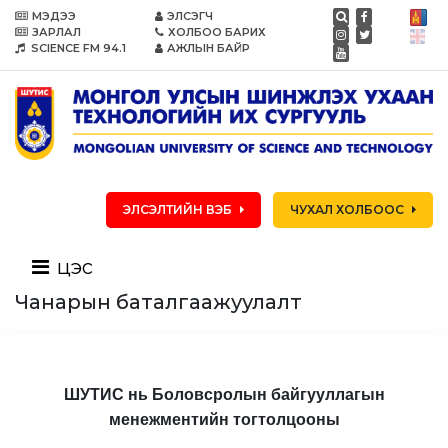
МЭДЭЭ
ЭЛСЭГЧ
ЗАРЛАЛ
ХОЛБОО БАРИХ
SCIENCE FM 94.1
АЖЛЫН БАЙР
ЭЛСЭЛТИЙН ВЭБ
ЧУХАЛ ХОЛБООС
цэс
Чанарын баталгаажуулалт
ШУТИС нь Боловсролын байгууллагын
менежментийн тогтолцооны