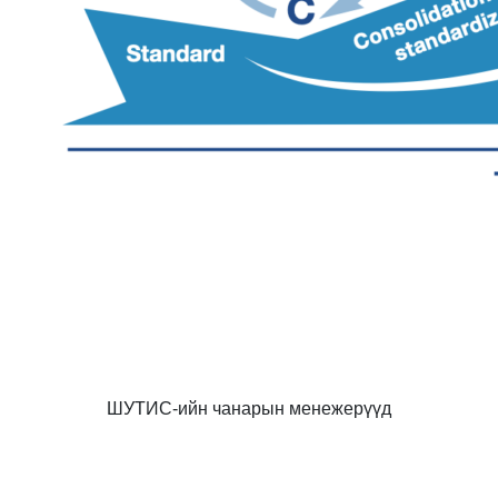
ШУТИС-ийн чанарын менежерүүд