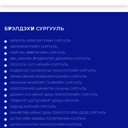
БҮРЭЛДЭХҮҮН СУРГУУЛЬ
БАРИЛГА, АРХИТЕКТУРЫН СУРГУУЛЬ
МЕНЕЖМЕНТИЙН СУРГУУЛЬ
НИЙГЭМ, ХҮМҮҮНЛЭГИЙН СУРГУУЛЬ
ХҮНС, ХӨНГӨН ҮЙЛДВЭРЛЭЛ, ДИЗАЙНЫ СУРГУУЛЬ
ГЕОЛОГИ, УУЛ УУРХАЙН СУРГУУЛЬ
МЭДЭЭЛЭЛ, ХОЛБООНЫ ТЕХНОЛОГИЙН СУРГУУЛЬ
ЭРЧИМ ХҮЧНИЙ ИНЖЕНЕРЧЛЭЛИЙН СУРГУУЛЬ
МЕХАНИК ИНЖЕНЕР, ТЭЭВРИЙН СУРГУУЛЬ
ХЭРЭГЛЭЭНИЙ ШИНЖЛЭХ УХААНЫ СУРГУУЛЬ
ДАРХАН-УУЛ АЙМАГ ДАХЬ ТЕХНОЛОГИЙН СУРГУУЛЬ
"ЭРДЭНЭТ ЦОГЦОЛБОР" ДЭЭД СУРГУУЛЬ
ГАДААД ХЭЛНИЙ СУРГУУЛЬ
ӨМНӨГОВЬ АЙМАГ ДАХЬ ТЕХНОЛОГИЙН ДЭЭД СУРГУУЛЬ
ШУТИС-ИЙН ХАРЬЯА ПОЛИТЕХНИК КОЛЛЕЖ
ШУТИС-КООСЭН ТЕХНОЛОГИЙН КОЛЛЕЖ