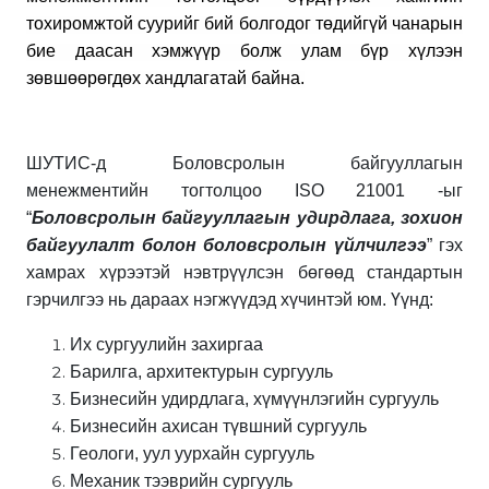
тохиромжтой суурийг бий болгодог төдийгүй чанарын
бие даасан хэмжүүр болж улам бүр хүлээн
зөвшөөрөгдөх хандлагатай байна.
ШУТИС-д Боловсролын байгууллагын
менежментийн тогтолцоо ISO 21001 -ыг
“
Боловсролын байгууллагын удирдлага, зохион
байгуулалт болон боловсролын үйлчилгээ
” гэх
хамрах хүрээтэй нэвтрүүлсэн бөгөөд стандартын
гэрчилгээ нь дараах нэгжүүдэд хүчинтэй юм. Үүнд:
Их сургуулийн захиргаа
Барилга, архитектурын сургууль
Бизнесийн удирдлага, хүмүүнлэгийн сургууль
Бизнесийн ахисан түвшний сургууль
Геологи, уул уурхайн сургууль
Механик тээврийн сургууль