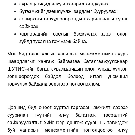
суралцагчдад илүү анхаарал хандуулах;
бүтээмжийг дээшлүүлж, зардлыг бууруулах;
сонирхогч талууд хоорондын харилцааны суваг
сайжрах;
корпорацийн соёлыг бэхжүүлэх зэрэг олон
зүйлд тусална гэж үзэж байна.
Мөн бид олон улсын чанарын менежментийн суурь
шаардлагыг хангаж байгаагаа баталгаажуулснаар
ШУТИС-ийн багш, суралцагчдын олон улсад хүлээн
зөвшөөрөгдөх байдал болоод итгэл үнэмшил
төрүүлэх байдалд эерэгээр нөлөөлөх юм.
Цаашид бид өнөөг хүртэл гаргасан амжилт дээрээ
суурилан түүнийг илүү бататгаж, тасралтгүй
сайжруулалтыг хийснээр дөнгөж суурь нь тавигдаж
буй чанарын менежментийн тогтолцоогоо илүү