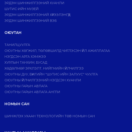
ЭРДЭМ ШИНЖИЛГЭЭНИЙ ХУАНЛИ
ШУТИС-ИЙН МУЗЕЙ
ЭРДЭМ ШИНЖИЛГЭЭНИЙ ХҮРЭЭЛЭНГҮҮД
ЭРДЭМ ШИНЖИЛГЭЭНИЙ ВЭБ
ОЮУТАН
ТАНИЛЦУУЛГА
ОЮУТНЫ ХӨГЖИЛ, ТӨЛӨВШИЛД ЧИГЛЭСЭН ҮЙЛ АЖИЛЛАГАА
НЭГДСЭН АРГА ХЭМЖЭЭ
ХУРЛЫН ТАНХИМ, БУСАД
ХӨДӨЛМӨР ЭРХЛЭЛТ, НИЙГМИЙН ҮЙЛЧИЛГЭЭ
ОЮУТНЫ ДУУ, БҮЖГИЙН "ШУТИС-ИЙН ЗАЛУУС" ЧУУЛГА
ОЮУТНЫ ҮЙЛЧИЛГЭЭНИЙ НЭГДСЭН ХУАНЛИ
ОЮУТНЫ ГАРЫН АВЛАГА
ОЮУТНЫ ГАРЫН АВЛАГА АНГЛИ
НОМЫН САН
ШИНЖЛЭХ УХААН ТЕХНОЛОГИЙН ТӨВ НОМЫН САН