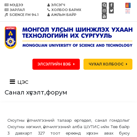
МЭДЭЭ
ЭЛСЭГЧ
ЗАРЛАЛ
ХОЛБОО БАРИХ
SCIENCE FM 94.1
АЖЛЫН БАЙР
ЭЛСЭЛТИЙН ВЭБ
ЧУХАЛ ХОЛБООС
цэс
Санал хүсэлт,форум
Оюутны үйлчилгээний талаар өргөдөл, санал гомдолыг
Оюутны хөгжил, үйлчилгээний алба ШУТИС-ийн Төв байр
3 давхарт 327 тоот өрөөнд хүлээн авах буюу