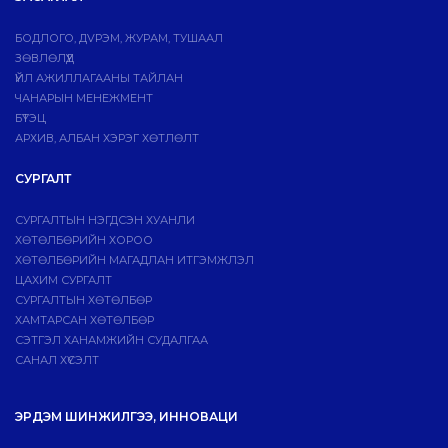
БОДЛОГО, ДVРЭМ, ЖУРАМ, ТУШААЛ
ЗӨВЛӨЛҮҮД
ҮЙЛ АЖИЛЛАГААНЫ ТАЙЛАН
ЧАНАРЫН МЕНЕЖМЕНТ
БҮТЭЦ
АРХИВ, АЛБАН ХЭРЭГ ХӨТЛӨЛТ
СУРГАЛТ
СУРГАЛТЫН НЭГДСЭН ХУАНЛИ
ХӨТӨЛБӨРИЙН ХОРОО
ХӨТӨЛБӨРИЙН МАГАДЛАН ИТГЭМЖЛЭЛ
ЦАХИМ СУРГАЛТ
СУРГАЛТЫН ХӨТӨЛБӨР
ХАМТАРСАН ХӨТӨЛБӨР
СЭТГЭЛ ХАНАМЖИЙН СУДАЛГАА
САНАЛ ХҮСЭЛТ
ЭРДЭМ ШИНЖИЛГЭЭ, ИННОВАЦИ