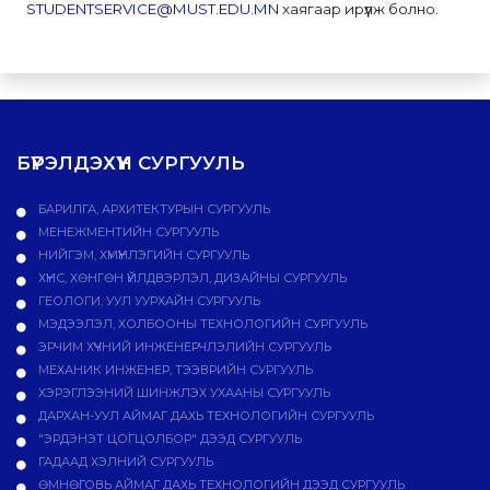
STUDENTSERVICE@MUST.EDU.MN
хаягаар ирүүлж болно.
БҮРЭЛДЭХҮҮН СУРГУУЛЬ
БАРИЛГА, АРХИТЕКТУРЫН СУРГУУЛЬ
МЕНЕЖМЕНТИЙН СУРГУУЛЬ
НИЙГЭМ, ХҮМҮҮНЛЭГИЙН СУРГУУЛЬ
ХҮНС, ХӨНГӨН ҮЙЛДВЭРЛЭЛ, ДИЗАЙНЫ СУРГУУЛЬ
ГЕОЛОГИ, УУЛ УУРХАЙН СУРГУУЛЬ
МЭДЭЭЛЭЛ, ХОЛБООНЫ ТЕХНОЛОГИЙН СУРГУУЛЬ
ЭРЧИМ ХҮЧНИЙ ИНЖЕНЕРЧЛЭЛИЙН СУРГУУЛЬ
МЕХАНИК ИНЖЕНЕР, ТЭЭВРИЙН СУРГУУЛЬ
ХЭРЭГЛЭЭНИЙ ШИНЖЛЭХ УХААНЫ СУРГУУЛЬ
ДАРХАН-УУЛ АЙМАГ ДАХЬ ТЕХНОЛОГИЙН СУРГУУЛЬ
"ЭРДЭНЭТ ЦОГЦОЛБОР" ДЭЭД СУРГУУЛЬ
ГАДААД ХЭЛНИЙ СУРГУУЛЬ
ӨМНӨГОВЬ АЙМАГ ДАХЬ ТЕХНОЛОГИЙН ДЭЭД СУРГУУЛЬ