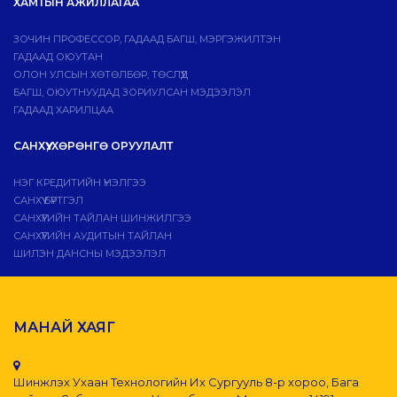
ХАМТЫН АЖИЛЛАГАА
ЗОЧИН ПРОФЕССОР, ГАДААД БАГШ, МЭРГЭЖИЛТЭН
ГАДААД ОЮУТАН
ОЛОН УЛСЫН ХӨТӨЛБӨР, ТӨСЛҮҮД
БАГШ, ОЮУТНУУДАД ЗОРИУЛСАН МЭДЭЭЛЭЛ
ГАДААД ХАРИЛЦАА
САНХҮҮ, ХӨРӨНГӨ ОРУУЛАЛТ
НЭГ КРЕДИТИЙН ҮНЭЛГЭЭ
САНХҮҮ БҮРТГЭЛ
САНХҮҮГИЙН ТАЙЛАН ШИНЖИЛГЭЭ
САНХҮҮГИЙН АУДИТЫН ТАЙЛАН
ШИЛЭН ДАНСНЫ МЭДЭЭЛЭЛ
МАНАЙ ХАЯГ
Шинжлэх Ухаан Технологийн Их Сургууль 8-р хороо, Бага