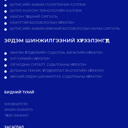
ШУТИС-ИЙН ХАРЬЯА ПОЛИТЕХНИК КОЛЛЕЖ
ШУТИС-КООСЭН ТЕХНОЛОГИЙН КОЛЛЕЖ
АХИСАН ТҮВШНИЙ СУРГУУЛЬ
НЭЭЛТТЭЙ БОЛОВСРОЛЫН ХҮРЭЭЛЭН
ШУТИС-ИЙН ХАРЬЯА ЕРӨНХИЙ БОЛОВСРОЛЫН АХЛАХ СУРГУУЛЬ
ЭРДЭМ ШИНЖИЛГЭЭНИЙ ХҮРЭЭЛЭНГҮҮД
ХӨНГӨН ҮЙЛДВЭРИЙН СУДАЛГАА, ХӨГЖЛИЙН ХҮРЭЭЛЭН
УУЛ УУРХАЙН ХҮРЭЭЛЭН
ОЙ МОДНЫ СУРГАЛТ, СУДАЛГААНЫ ХҮРЭЭЛЭН
ДУЛААНЫ ТЕХНИК, ҮЙЛДВЭРЛЭЛ ЭКОЛОГИЙН ХҮРЭЭЛЭН
ХҮНСНИЙ ЭРДЭМ ШИНЖИЛГЭЭ, СУДАЛГААНЫ ХҮРЭЭЛЭН
БИДНИЙ ТУХАЙ
МЭНДЧИЛГЭЭ
ЭРХЭМ ЗОРИЛГО
ТҮҮХЭН ЗАМНАЛ
ЗАСАГЛАЛ