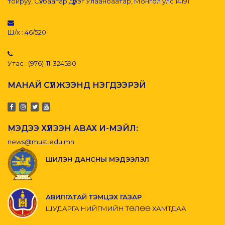
тойруу, Сүхбаатар дүүрэг Улаанбаатар, Монгол улс 14191
Ш/х : 46/520
Утас : (976)-11-324590
МАНАЙ СҮЛЖЭЭНД НЭГДЭЭРЭЙ
МЭДЭЭ ХҮЛЭЭН АВАХ И-МЭЙЛ:
news@must.edu.mn
ШИЛЭН ДАНСНЫ МЭДЭЭЛЭЛ
АВИЛГАТАЙ ТЭМЦЭХ ГАЗАР
ШУДАРГА НИЙГМИЙН ТӨЛӨӨ ХАМТДАА