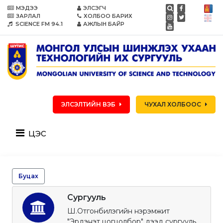
МЭДЭЭ
ЭЛСЭГЧ
ЗАРЛАЛ
ХОЛБОО БАРИХ
SCIENCE FM 94.1
АЖЛЫН БАЙР
ЭЛСЭЛТИЙН ВЭБ
ЧУХАЛ ХОЛБООС
цэс
Буцах
Сургууль
Ш.Отгонбилэгийн нэрэмжит
"Эрдэнэт цогцолбор" дээд сургууль