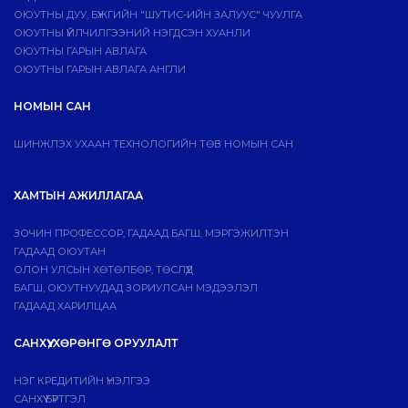
ОЮУТНЫ ДУУ, БҮЖГИЙН "ШУТИС-ИЙН ЗАЛУУС" ЧУУЛГА
ОЮУТНЫ ҮЙЛЧИЛГЭЭНИЙ НЭГДСЭН ХУАНЛИ
ОЮУТНЫ ГАРЫН АВЛАГА
ОЮУТНЫ ГАРЫН АВЛАГА АНГЛИ
НОМЫН САН
ШИНЖЛЭХ УХААН ТЕХНОЛОГИЙН ТӨВ НОМЫН САН
ХАМТЫН АЖИЛЛАГАА
ЗОЧИН ПРОФЕССОР, ГАДААД БАГШ, МЭРГЭЖИЛТЭН
ГАДААД ОЮУТАН
ОЛОН УЛСЫН ХӨТӨЛБӨР, ТӨСЛҮҮД
БАГШ, ОЮУТНУУДАД ЗОРИУЛСАН МЭДЭЭЛЭЛ
ГАДААД ХАРИЛЦАА
САНХҮҮ, ХӨРӨНГӨ ОРУУЛАЛТ
НЭГ КРЕДИТИЙН ҮНЭЛГЭЭ
САНХҮҮ БҮРТГЭЛ