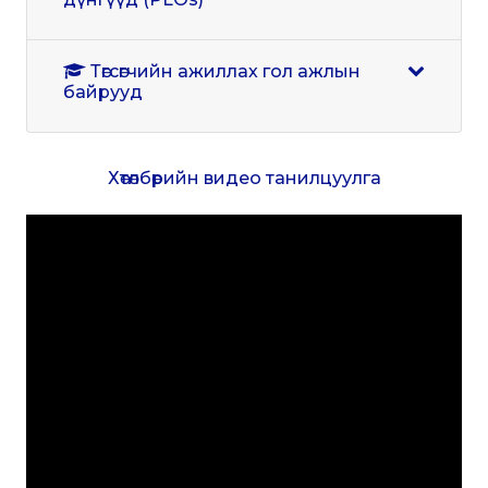
Төгсөгчийн ажиллах гол ажлын
байрууд
Хөтөлбөрийн видео танилцуулга