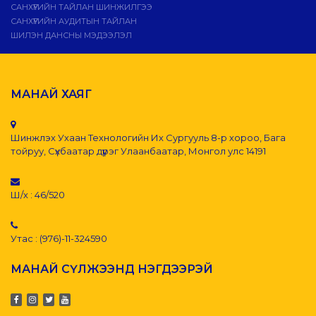
САНХҮҮГИЙН ТАЙЛАН ШИНЖИЛГЭЭ
САНХҮҮГИЙН АУДИТЫН ТАЙЛАН
ШИЛЭН ДАНСНЫ МЭДЭЭЛЭЛ
МАНАЙ ХАЯГ
Шинжлэх Ухаан Технологийн Их Сургууль 8-р хороо, Бага
тойруу, Сүхбаатар дүүрэг Улаанбаатар, Монгол улс 14191
Ш/х : 46/520
Утас : (976)-11-324590
МАНАЙ СҮЛЖЭЭНД НЭГДЭЭРЭЙ