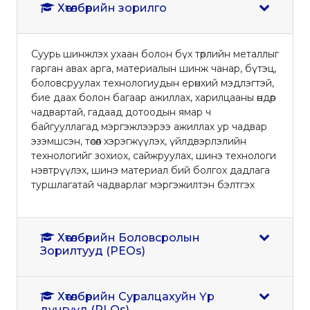
Хөтөлбөрийн зорилго
Суурь шинжлэх ухаан болон бүх төрлийн металлыг
гарган авах арга, материалын шинж чанар, бүтэц,
боловсруулах технологиудын ерөнхий мэдлэгтэй,
бие даах болон багаар ажиллах, харилцааны өндөр
чадвартай, гадаад дотоодын ямар ч
байгууллагад мэргэжлээрээ ажиллах ур чадвар
эзэмшсэн, төсөл хэрэгжүүлэх, үйлдвэрлэлийн
технологийг зохиох, сайжруулах, шинэ технологи
нэвтрүүлэх, шинэ материал бий болгох дадлага
туршлагатай чадварлаг мэргэжилтэн бэлтгэх
Хөтөлбөрийн Боловсролын
Зорилтууд (PEOs)
Хөтөлбөрийн Суралцахуйн Үр
дүнгүүд (PLOs)