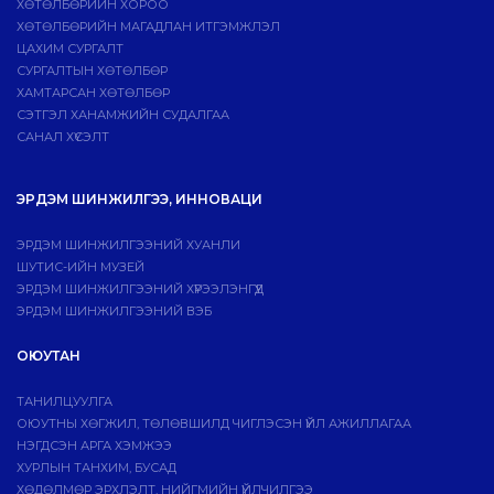
ХӨТӨЛБӨРИЙН ХОРОО
ХӨТӨЛБӨРИЙН МАГАДЛАН ИТГЭМЖЛЭЛ
ЦАХИМ СУРГАЛТ
СУРГАЛТЫН ХӨТӨЛБӨР
ХАМТАРСАН ХӨТӨЛБӨР
СЭТГЭЛ ХАНАМЖИЙН СУДАЛГАА
САНАЛ ХҮСЭЛТ
ЭРДЭМ ШИНЖИЛГЭЭ, ИННОВАЦИ
ЭРДЭМ ШИНЖИЛГЭЭНИЙ ХУАНЛИ
ШУТИС-ИЙН МУЗЕЙ
ЭРДЭМ ШИНЖИЛГЭЭНИЙ ХҮРЭЭЛЭНГҮҮД
ЭРДЭМ ШИНЖИЛГЭЭНИЙ ВЭБ
ОЮУТАН
ТАНИЛЦУУЛГА
ОЮУТНЫ ХӨГЖИЛ, ТӨЛӨВШИЛД ЧИГЛЭСЭН ҮЙЛ АЖИЛЛАГАА
НЭГДСЭН АРГА ХЭМЖЭЭ
ХУРЛЫН ТАНХИМ, БУСАД
ХӨДӨЛМӨР ЭРХЛЭЛТ, НИЙГМИЙН ҮЙЛЧИЛГЭЭ