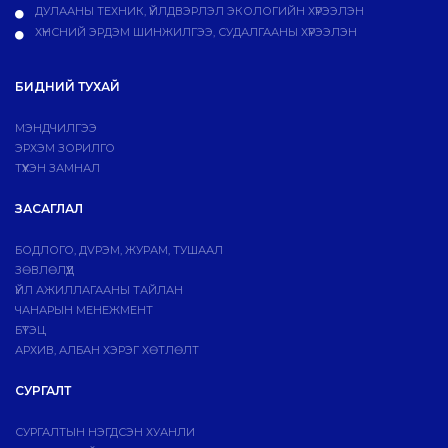
ДУЛААНЫ ТЕХНИК, ҮЙЛДВЭРЛЭЛ ЭКОЛОГИЙН ХҮРЭЭЛЭН
ХҮНСНИЙ ЭРДЭМ ШИНЖИЛГЭЭ, СУДАЛГААНЫ ХҮРЭЭЛЭН
БИДНИЙ ТУХАЙ
МЭНДЧИЛГЭЭ
ЭРХЭМ ЗОРИЛГО
ТҮҮХЭН ЗАМНАЛ
ЗАСАГЛАЛ
БОДЛОГО, ДVРЭМ, ЖУРАМ, ТУШААЛ
ЗӨВЛӨЛҮҮД
ҮЙЛ АЖИЛЛАГААНЫ ТАЙЛАН
ЧАНАРЫН МЕНЕЖМЕНТ
БҮТЭЦ
АРХИВ, АЛБАН ХЭРЭГ ХӨТЛӨЛТ
СУРГАЛТ
СУРГАЛТЫН НЭГДСЭН ХУАНЛИ