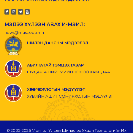
МЭДЭЭ ХҮЛЭЭН АВАХ И-МЭЙЛ:
news@must.edu.mn
ШИЛЭН ДАНСНЫ МЭДЭЭЛЭЛ
АВИЛГАТАЙ ТЭМЦЭХ ГАЗАР
ШУДАРГА НИЙГМИЙН ТӨЛӨӨ ХАМТДАА
ХӨРӨНГӨ, ОРЛОГЫН МЭДҮҮЛЭГ
ХУВИЙН АШИГ СОНИРХОЛЫН МЭДҮҮЛЭГ
© 2005-
2026 Монгол Улсын Шинжлэх Ухаан Технологийн Их