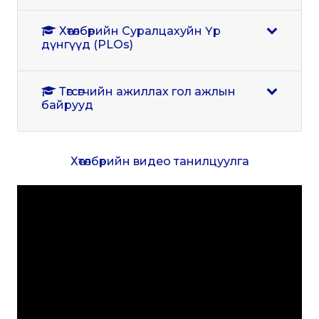
Хөтөлбөрийн Суралцахуйн Үр
дүнгүүд (PLOs)
Төгсөгчийн ажиллах гол ажлын
байрууд
Хөтөлбөрийн видео танилцуулга