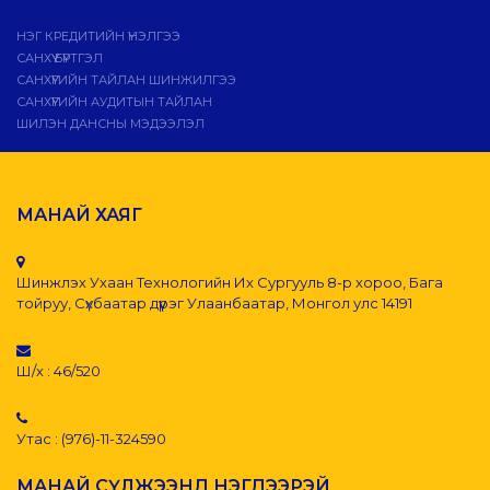
НЭГ КРЕДИТИЙН ҮНЭЛГЭЭ
САНХҮҮ БҮРТГЭЛ
САНХҮҮГИЙН ТАЙЛАН ШИНЖИЛГЭЭ
САНХҮҮГИЙН АУДИТЫН ТАЙЛАН
ШИЛЭН ДАНСНЫ МЭДЭЭЛЭЛ
МАНАЙ ХАЯГ
Шинжлэх Ухаан Технологийн Их Сургууль 8-р хороо, Бага
тойруу, Сүхбаатар дүүрэг Улаанбаатар, Монгол улс 14191
Ш/х : 46/520
Утас : (976)-11-324590
МАНАЙ СҮЛЖЭЭНД НЭГДЭЭРЭЙ