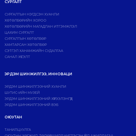
СУРГАЛТ
СУРГАЛТЫН НЭГДСЭН ХУАНЛИ
ХӨТӨЛБӨРИЙН ХОРОО
ХӨТӨЛБӨРИЙН МАГАДЛАН ИТГЭМЖЛЭЛ
ЦАХИМ СУРГАЛТ
СУРГАЛТЫН ХӨТӨЛБӨР
ХАМТАРСАН ХӨТӨЛБӨР
СЭТГЭЛ ХАНАМЖИЙН СУДАЛГАА
САНАЛ ХҮСЭЛТ
ЭРДЭМ ШИНЖИЛГЭЭ, ИННОВАЦИ
ЭРДЭМ ШИНЖИЛГЭЭНИЙ ХУАНЛИ
ШУТИС-ИЙН МУЗЕЙ
ЭРДЭМ ШИНЖИЛГЭЭНИЙ ХҮРЭЭЛЭНГҮҮД
ЭРДЭМ ШИНЖИЛГЭЭНИЙ ВЭБ
ОЮУТАН
ТАНИЛЦУУЛГА
ОЮУТНЫ ХӨГЖИЛ, ТӨЛӨВШИЛД ЧИГЛЭСЭН ҮЙЛ АЖИЛЛАГАА