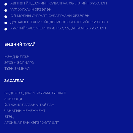
ХӨНГӨН ҮЙЛДВЭРИЙН СУДАЛГАА, ХӨГЖЛИЙН ХҮРЭЭЛЭН
УУЛ УУРХАЙН ХҮРЭЭЛЭН
ОЙ МОДНЫ СУРГАЛТ, СУДАЛГААНЫ ХҮРЭЭЛЭН
ДУЛААНЫ ТЕХНИК, ҮЙЛДВЭРЛЭЛ ЭКОЛОГИЙН ХҮРЭЭЛЭН
ХҮНСНИЙ ЭРДЭМ ШИНЖИЛГЭЭ, СУДАЛГААНЫ ХҮРЭЭЛЭН
БИДНИЙ ТУХАЙ
МЭНДЧИЛГЭЭ
ЭРХЭМ ЗОРИЛГО
ТҮҮХЭН ЗАМНАЛ
ЗАСАГЛАЛ
БОДЛОГО, ДVРЭМ, ЖУРАМ, ТУШААЛ
ЗӨВЛӨЛҮҮД
ҮЙЛ АЖИЛЛАГААНЫ ТАЙЛАН
ЧАНАРЫН МЕНЕЖМЕНТ
БҮТЭЦ
АРХИВ, АЛБАН ХЭРЭГ ХӨТЛӨЛТ