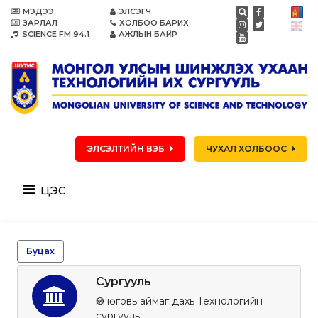
МЭДЭЭ
ЭЛСЭГЧ
ЗАРЛАЛ
ХОЛБОО БАРИХ
SCIENCE FM 94.1
АЖЛЫН БАЙР
ЭЛСЭЛТИЙН ВЭБ
ЧУХАЛ ХОЛБООС
цэс
Буцах
Сургууль
Өмнөговь аймаг дахь Технологийн
сургууль