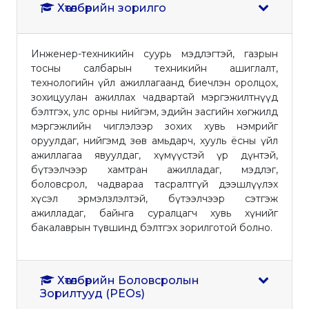
Хөтөлбөрийн зорилго
Инженер-техникийн суурь мэдлэгтэй, газрын
тосны салбарын техникийн ашиглалт,
технологийн үйл ажиллагаанд биечлэн оролцох,
зохицуулан ажиллах чадвартай мэргэжилтнүүд
бэлтгэх, улс орны нийгэм, эдийн засгийн хөгжилд
мэргэжлийн чиглэлээр зохих хувь нэмрийг
оруулдаг, нийгэмд зөв амьдарч, хууль ёсны үйл
ажиллагаа явуулдаг, хүмүүстэй үр дүнтэй,
бүтээлчээр хамтран ажилладаг, мэдлэг,
боловсрол, чадвараа тасралтгүй дээшлүүлэх
хүсэл эрмэлзлэлтэй, бүтээлчээр сэтгэж
ажилладаг, байнга суралцагч хувь хүнийг
бакалаврын түвшинд бэлтгэх зорилготой болно.
Хөтөлбөрийн Боловсролын
Зорилтууд (PEOs)