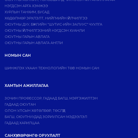
НЭГДСЭН АРГА ХЭМЖЭЭ
ХУРЛЫН ТАНХИМ, БУСАД
ХӨДӨЛМӨР ЭРХЛЭЛТ, НИЙГМИЙН ҮЙЛЧИЛГЭЭ
ОЮУТНЫ ДУУ, БҮЖГИЙН "ШУТИС-ИЙН ЗАЛУУС" ЧУУЛГА
ОЮУТНЫ ҮЙЛЧИЛГЭЭНИЙ НЭГДСЭН ХУАНЛИ
ОЮУТНЫ ГАРЫН АВЛАГА
ОЮУТНЫ ГАРЫН АВЛАГА АНГЛИ
НОМЫН САН
ШИНЖЛЭХ УХААН ТЕХНОЛОГИЙН ТӨВ НОМЫН САН
ХАМТЫН АЖИЛЛАГАА
ЗОЧИН ПРОФЕССОР, ГАДААД БАГШ, МЭРГЭЖИЛТЭН
ГАДААД ОЮУТАН
ОЛОН УЛСЫН ХӨТӨЛБӨР, ТӨСЛҮҮД
БАГШ, ОЮУТНУУДАД ЗОРИУЛСАН МЭДЭЭЛЭЛ
ГАДААД ХАРИЛЦАА
САНХҮҮ, ХӨРӨНГӨ ОРУУЛАЛТ