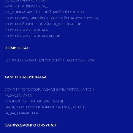
НЭГДСЭН АРГА ХЭМЖЭЭ
ХУРЛЫН ТАНХИМ, БУСАД
ХӨДӨЛМӨР ЭРХЛЭЛТ, НИЙГМИЙН ҮЙЛЧИЛГЭЭ
ОЮУТНЫ ДУУ, БҮЖГИЙН "ШУТИС-ИЙН ЗАЛУУС" ЧУУЛГА
ОЮУТНЫ ҮЙЛЧИЛГЭЭНИЙ НЭГДСЭН ХУАНЛИ
ОЮУТНЫ ГАРЫН АВЛАГА
ОЮУТНЫ ГАРЫН АВЛАГА АНГЛИ
НОМЫН САН
ШИНЖЛЭХ УХААН ТЕХНОЛОГИЙН ТӨВ НОМЫН САН
ХАМТЫН АЖИЛЛАГАА
ЗОЧИН ПРОФЕССОР, ГАДААД БАГШ, МЭРГЭЖИЛТЭН
ГАДААД ОЮУТАН
ОЛОН УЛСЫН ХӨТӨЛБӨР, ТӨСЛҮҮД
БАГШ, ОЮУТНУУДАД ЗОРИУЛСАН МЭДЭЭЛЭЛ
ГАДААД ХАРИЛЦАА
САНХҮҮ, ХӨРӨНГӨ ОРУУЛАЛТ