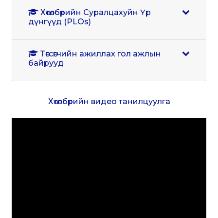
Хөтөлбөрийн Суралцахуйн Үр
дүнгүүд (PLOs)
Төгсөгчийн ажиллах гол ажлын
байрууд
Хөтөлбөрийн видео танилцуулга