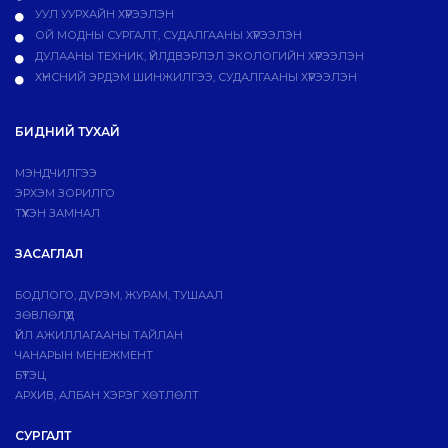
УУЛ УУРХАЙН ХҮРЭЭЛЭН
ОЙ МОДНЫ СУРГАЛТ, СУДАЛГААНЫ ХҮРЭЭЛЭН
ДУЛААНЫ ТЕХНИК, ҮЙЛДВЭРЛЭЛ ЭКОЛОГИЙН ХҮРЭЭЛЭН
ХҮНСНИЙ ЭРДЭМ ШИНЖИЛГЭЭ, СУДАЛГААНЫ ХҮРЭЭЛЭН
БИДНИЙ ТУХАЙ
МЭНДЧИЛГЭЭ
ЭРХЭМ ЗОРИЛГО
ТҮҮХЭН ЗАМНАЛ
ЗАСАГЛАЛ
БОДЛОГО, ДVРЭМ, ЖУРАМ, ТУШААЛ
ЗӨВЛӨЛҮҮД
ҮЙЛ АЖИЛЛАГААНЫ ТАЙЛАН
ЧАНАРЫН МЕНЕЖМЕНТ
БҮТЭЦ
АРХИВ, АЛБАН ХЭРЭГ ХӨТЛӨЛТ
СУРГАЛТ