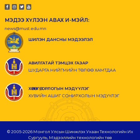
МЭДЭЭ ХҮЛЭЭН АВАХ И-МЭЙЛ:
news@must.edu.mn
ШИЛЭН ДАНСНЫ МЭДЭЭЛЭЛ
АВИЛГАТАЙ ТЭМЦЭХ ГАЗАР
ШУДАРГА НИЙГМИЙН ТӨЛӨӨ ХАМТДАА
ХӨРӨНГӨ, ОРЛОГЫН МЭДҮҮЛЭГ
ХУВИЙН АШИГ СОНИРХОЛЫН МЭДҮҮЛЭГ
© 2005-
2026 Монгол Улсын Шинжлэх Ухаан Технологийн Их
Сургууль, Мэдээллийн технологийн төв