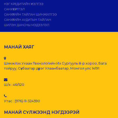
НЭГ КРЕДИТИЙН ҮНЭЛГЭЭ
САНХҮҮ БҮРТГЭЛ
САНХҮҮГИЙН ТАЙЛАН ШИНЖИЛГЭЭ
САНХҮҮГИЙН АУДИТЫН ТАЙЛАН
ШИЛЭН ДАНСНЫ МЭДЭЭЛЭЛ
МАНАЙ ХАЯГ
Шинжлэх Ухаан Технологийн Их Сургууль 8-р хороо, Бага
тойруу, Сүхбаатар дүүрэг Улаанбаатар, Монгол улс 14191
Ш/х : 46/520
Утас : (976)-11-324590
МАНАЙ СҮЛЖЭЭНД НЭГДЭЭРЭЙ