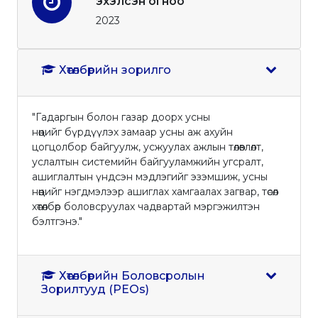
эхэлсэн огноо
2023
Хөтөлбөрийн зорилго
"Гадаргын болон газар доорх усны
нөөцийг бүрдүүлэх замаар усны аж ахуйн
цогцолбор байгуулж, усжуулах ажлын төлөвлөлт,
услалтын системийн байгууламжийн угсралт,
ашиглалтын үндсэн мэдлэгийг эзэмшиж, усны
нөөцийг нэгдмэлээр ашиглах хамгаалах загвар, төсөл
хөтөлбөр боловсруулах чадвартай мэргэжилтэн
бэлтгэнэ."
Хөтөлбөрийн Боловсролын
Зорилтууд (PEOs)