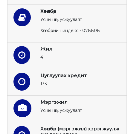
Хөтөлбөр
Усны нөөц, усжуулалт
Хөтөлбөрийн индекс - 078808
Жил
4
Цуглуулах кредит
133
Мэргэжил
Усны нөөц, усжуулалт
Хөтөлбөр (мэргэжил) хэрэгжүүлж