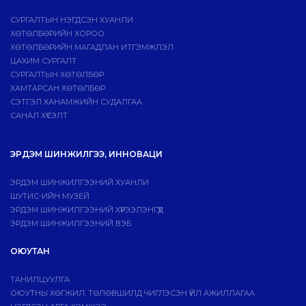
СУРГАЛТЫН НЭГДСЭН ХУАНЛИ
ХӨТӨЛБӨРИЙН ХОРОО
ХӨТӨЛБӨРИЙН МАГАДЛАН ИТГЭМЖЛЭЛ
ЦАХИМ СУРГАЛТ
СУРГАЛТЫН ХӨТӨЛБӨР
ХАМТАРСАН ХӨТӨЛБӨР
СЭТГЭЛ ХАНАМЖИЙН СУДАЛГАА
САНАЛ ХҮСЭЛТ
ЭРДЭМ ШИНЖИЛГЭЭ, ИННОВАЦИ
ЭРДЭМ ШИНЖИЛГЭЭНИЙ ХУАНЛИ
ШУТИС-ИЙН МУЗЕЙ
ЭРДЭМ ШИНЖИЛГЭЭНИЙ ХҮРЭЭЛЭНГҮҮД
ЭРДЭМ ШИНЖИЛГЭЭНИЙ ВЭБ
ОЮУТАН
ТАНИЛЦУУЛГА
ОЮУТНЫ ХӨГЖИЛ, ТӨЛӨВШИЛД ЧИГЛЭСЭН ҮЙЛ АЖИЛЛАГАА