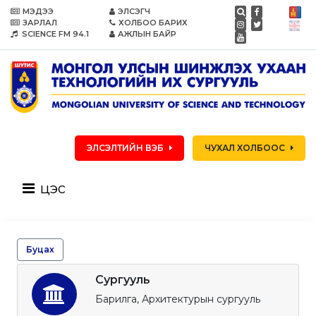
МЭДЭЭ
ЭЛСЭГЧ
ЗАРЛАЛ
ХОЛБОО БАРИХ
SCIENCE FM 94.1
АЖЛЫН БАЙР
ЭЛСЭЛТИЙН ВЭБ
ЧУХАЛ ХОЛБООС
цэс
Буцах
Сургууль
Барилга, Архитектурын сургууль