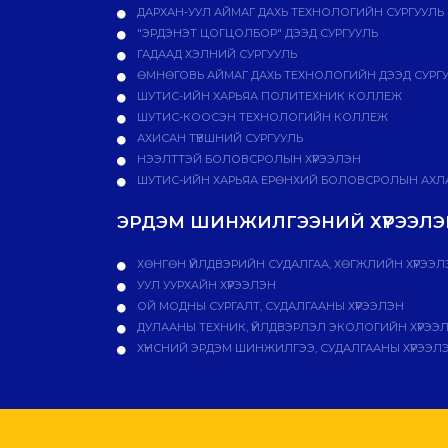
ДАРХАН-УУЛ АЙМАГ ДАХЬ ТЕХНОЛОГИЙН СУРГУУЛЬ
"ЭРДЭНЭТ ЦОГЦОЛБОР" ДЭЭД СУРГУУЛЬ
ГАДААД ХЭЛНИЙ СУРГУУЛЬ
ӨМНӨГОВЬ АЙМАГ ДАХЬ ТЕХНОЛОГИЙН ДЭЭД СУРГ
ШУТИС-ИЙН ХАРЬЯА ПОЛИТЕХНИК КОЛЛЕЖ
ШУТИС-КООСЭН ТЕХНОЛОГИЙН КОЛЛЕЖ
АХИСАН ТҮВШНИЙ СУРГУУЛЬ
НЭЭЛТТЭЙ БОЛОВСРОЛЫН ХҮРЭЭЛЭН
ШУТИС-ИЙН ХАРЬЯА ЕРӨНХИЙ БОЛОВСРОЛЫН АХЛА
ЭРДЭМ ШИНЖИЛГЭЭНИЙ ХҮРЭЭЛЭН
ХӨНГӨН ҮЙЛДВЭРИЙН СУДАЛГАА, ХӨГЖЛИЙН ХҮРЭЭЛ
УУЛ УУРХАЙН ХҮРЭЭЛЭН
ОЙ МОДНЫ СУРГАЛТ, СУДАЛГААНЫ ХҮРЭЭЛЭН
ДУЛААНЫ ТЕХНИК, ҮЙЛДВЭРЛЭЛ ЭКОЛОГИЙН ХҮРЭЭ
ХҮНСНИЙ ЭРДЭМ ШИНЖИЛГЭЭ, СУДАЛГААНЫ ХҮРЭЭЛ