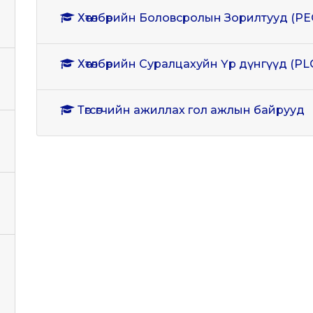
Хөтөлбөрийн Боловсролын Зорилтууд (PE
Хөтөлбөрийн Суралцахуйн Үр дүнгүүд (PL
Төгсөгчийн ажиллах гол ажлын байрууд