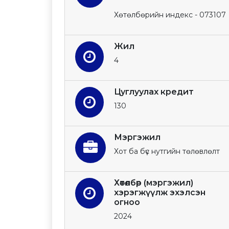
Хөтөлбөрийн индекс - 073107
Жил
4
Цуглуулах кредит
130
Мэргэжил
Хот ба бүс нутгийн төлөвлөлт
Хөтөлбөр (мэргэжил)
хэрэгжүүлж эхэлсэн
огноо
2024