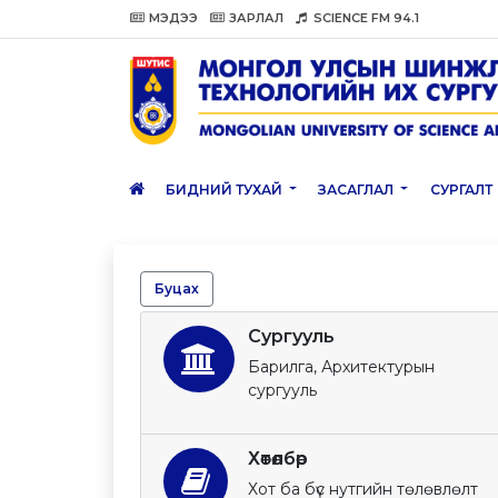
МЭДЭЭ
ЗАРЛАЛ
SCIENCE FM 94.1
БИДНИЙ ТУХАЙ
ЗАСАГЛАЛ
СУРГАЛТ
Буцах
Сургууль
Барилга, Архитектурын
сургууль
Хөтөлбөр
Хот ба бүс нутгийн төлөвлөлт