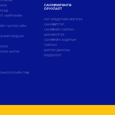
ИЛЛАГАА
САНХҮҮ, ХӨРӨНГӨ
МЖЭЭ
ОРУУЛАЛТ
БУСАД
ЛТ, НИЙГМИЙН
НЭГ КРЕДИТИЙН ҮНЭЛГЭЭ
САНХҮҮ БҮРТГЭЛ
ГИЙН "ШУТИС-ИЙН
САНХҮҮГИЙН ТАЙЛАН
ШИНЖИЛГЭЭ
ЭЭНИЙ НЭГДСЭН
САНХҮҮГИЙН АУДИТЫН
ТАЙЛАН
ВЛАГА
ШИЛЭН ДАНСНЫ
ЛАГА АНГЛИ
МЭДЭЭЛЭЛ
ТЕХНОЛОГИЙН ТӨВ