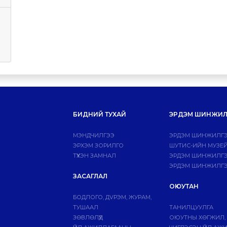
БИДНИЙ ТУХАЙ
ЭРДЭМ ШИНЖИЛ
МЭНДЧИЛГЭЭ
ЭРДЭМ ШИНЖИЛГЭ
ЭРХЭМ ЗОРИЛГО
ШУТИС-ИЙН МУЗЕ
ТҮҮХЭН ЗАМНАЛ
ЭРДЭМ ШИНЖИЛГЭЭ
ЭРДЭМ ШИНЖИЛГЭ
ЗАСАГЛАЛ
ОЮУТАН
БОДЛОГО, ДVРЭМ, ЖУРАМ,
ТУШААЛ
ТАНИЛЦУУЛГА
ЗӨВЛӨЛҮҮД
ОЮУТНЫ ХӨГЖИЛ,