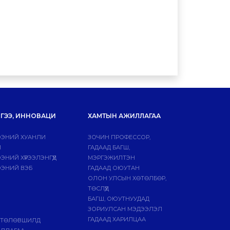
ГЭЭ, ИННОВАЦИ
ХАМТЫН АЖИЛЛАГАА
ЭНИЙ ХУАНЛИ
ЗОЧИН ПРОФЕССОР,
Й
ГАДААД БАГШ,
НИЙ ХҮРЭЭЛЭНГҮҮД
МЭРГЭЖИЛТЭН
ЭНИЙ ВЭБ
ГАДААД ОЮУТАН
ОЛОН УЛСЫН ХӨТӨЛБӨР,
ТӨСЛҮҮД
БАГШ, ОЮУТНУУДАД
ЗОРИУЛСАН МЭДЭЭЛЭЛ
ГАДААД ХАРИЛЦАА
 ТӨЛӨВШИЛД