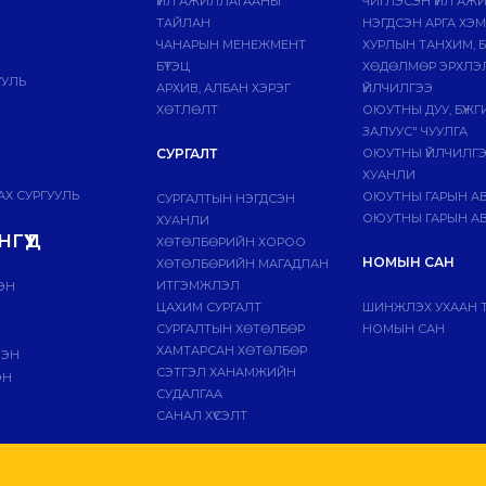
ҮЙЛ АЖИЛЛАГААНЫ
ЧИГЛЭСЭН ҮЙЛ АЖ
ТАЙЛАН
НЭГДСЭН АРГА ХЭ
ЧАНАРЫН МЕНЕЖМЕНТ
ХУРЛЫН ТАНХИМ, 
БҮТЭЦ
ХӨДӨЛМӨР ЭРХЛЭ
УУЛЬ
АРХИВ, АЛБАН ХЭРЭГ
ҮЙЛЧИЛГЭЭ
ХӨТЛӨЛТ
ОЮУТНЫ ДУУ, БҮЖ
ЗАЛУУС" ЧУУЛГА
СУРГАЛТ
ОЮУТНЫ ҮЙЛЧИЛГ
ХУАНЛИ
Х СУРГУУЛЬ
ОЮУТНЫ ГАРЫН А
СУРГАЛТЫН НЭГДСЭН
ОЮУТНЫ ГАРЫН АВ
ХУАНЛИ
ГҮҮД
ХӨТӨЛБӨРИЙН ХОРОО
НОМЫН САН
ХӨТӨЛБӨРИЙН МАГАДЛАН
ИТГЭМЖЛЭЛ
ЭН
ЦАХИМ СУРГАЛТ
ШИНЖЛЭХ УХААН 
СУРГАЛТЫН ХӨТӨЛБӨР
НОМЫН САН
ХАМТАРСАН ХӨТӨЛБӨР
ЛЭН
СЭТГЭЛ ХАНАМЖИЙН
ЭН
СУДАЛГАА
САНАЛ ХҮСЭЛТ