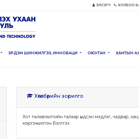
ЭЛСЭГЧ
ХОЛБОО Б
ЭРДЭМ ШИНЖИЛГЭЭ, ИННОВАЦИ
ОЮУТАН
ХАМТЫН А
Хөтөлбөрийн зорилго
Хот төлөвлөлтийн талаар үндсэн мэдлэг, чадвар, хан
мэргэжилтэн бэлтгэх