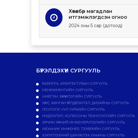
Хөтөлбөр магадлан
итгэмжлэгдсэн огноо
2024 оны 5 сар (дотоод)
БҮРЭЛДЭХҮҮН СУРГУУЛЬ
БАРИЛГА, АРХИТЕКТУРЫН СУРГУУЛЬ
МЕНЕЖМЕНТИЙН СУРГУУЛЬ
НИЙГЭМ, ХҮМҮҮНЛЭГИЙН СУРГУУЛЬ
ХҮНС, ХӨНГӨН ҮЙЛДВЭРЛЭЛ, ДИЗАЙНЫ СУРГУУЛЬ
ГЕОЛОГИ, УУЛ УУРХАЙН СУРГУУЛЬ
МЭДЭЭЛЭЛ, ХОЛБООНЫ ТЕХНОЛОГИЙН СУРГУУЛЬ
ЭРЧИМ ХҮЧНИЙ ИНЖЕНЕРЧЛЭЛИЙН СУРГУУЛЬ
МЕХАНИК ИНЖЕНЕР, ТЭЭВРИЙН СУРГУУЛЬ
ХЭРЭГЛЭЭНИЙ ШИНЖЛЭХ УХААНЫ СУРГУУЛЬ