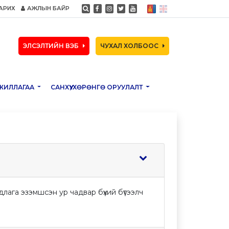
АРИХ
АЖЛЫН БАЙР
ЭЛСЭЛТИЙН ВЭБ
ЧУХАЛ ХОЛБООС
ЖИЛЛАГАА
САНХҮҮ, ХӨРӨНГӨ ОРУУЛАЛТ
длага эзэмшсэн ур чадвар бүхий бүтээлч