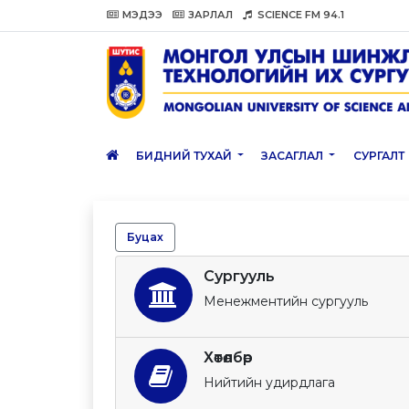
МЭДЭЭ
ЗАРЛАЛ
SCIENCE FM 94.1
БИДНИЙ ТУХАЙ
ЗАСАГЛАЛ
СУРГАЛТ
Буцах
Сургууль
Менежментийн сургууль
Хөтөлбөр
Нийтийн удирдлага