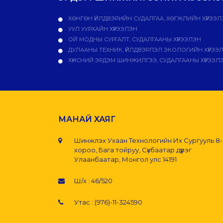
ХӨНГӨН ҮЙЛДВЭРИЙН СУДАЛГАА, ХӨГЖЛИЙН ХҮРЭЭЛ
УУЛ УУРХАЙН ХҮРЭЭЛЭН
ОЙ МОДНЫ СУРГАЛТ, СУДАЛГААНЫ ХҮРЭЭЛЭН
ДУЛААНЫ ТЕХНИК, ҮЙЛДВЭРЛЭЛ ЭКОЛОГИЙН ХҮРЭЭ
ХҮНСНИЙ ЭРДЭМ ШИНЖИЛГЭЭ, СУДАЛГААНЫ ХҮРЭЭЛ
МАНАЙ ХАЯГ
Шинжлэх Ухаан Технологийн Их Сургууль 8
хороо, Бага тойруу, Сүхбаатар дүүрэг
Улаанбаатар, Монгол улс 14191
Ш/х : 46/520
Утас : (976)-11-324590