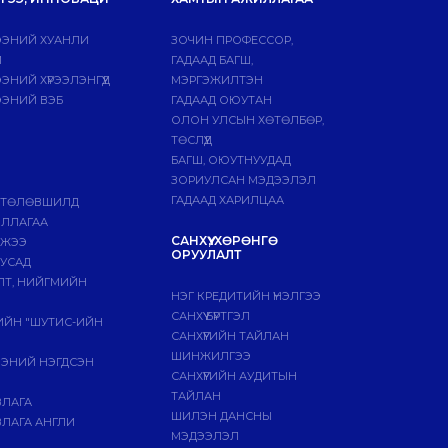
ЭНИЙ ХУАНЛИ
ЗОЧИН ПРОФЕССОР,
Й
ГАДААД БАГШ,
НИЙ ХҮРЭЭЛЭНГҮҮД
МЭРГЭЖИЛТЭН
ЭНИЙ ВЭБ
ГАДААД ОЮУТАН
ОЛОН УЛСЫН ХӨТӨЛБӨР,
ТӨСЛҮҮД
БАГШ, ОЮУТНУУДАД
ЗОРИУЛСАН МЭДЭЭЛЭЛ
ГАДААД ХАРИЛЦАА
 ТӨЛӨВШИЛД
ИЛЛАГАА
САНХҮҮ, ХӨРӨНГӨ
МЖЭЭ
ОРУУЛАЛТ
БУСАД
ЛТ, НИЙГМИЙН
НЭГ КРЕДИТИЙН ҮНЭЛГЭЭ
САНХҮҮ БҮРТГЭЛ
ГИЙН "ШУТИС-ИЙН
САНХҮҮГИЙН ТАЙЛАН
ШИНЖИЛГЭЭ
ЭЭНИЙ НЭГДСЭН
САНХҮҮГИЙН АУДИТЫН
ТАЙЛАН
ВЛАГА
ШИЛЭН ДАНСНЫ
ЛАГА АНГЛИ
МЭДЭЭЛЭЛ