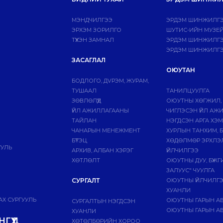
МЭНДЧИЛГЭЭ
ЭРДЭМ ШИНЖИЛГЭ
ЭРХЭМ ЗОРИЛГО
ШУТИС-ИЙН МУЗЕ
ТҮҮХЭН ЗАМНАЛ
ЭРДЭМ ШИНЖИЛГЭЭ
ЭРДЭМ ШИНЖИЛГЭ
ЗАСАГЛАЛ
ОЮУТАН
БОДЛОГО, ДVРЭМ, ЖУРАМ,
ТУШААЛ
ТАНИЛЦУУЛГА
ЗӨВЛӨЛҮҮД
ОЮУТНЫ ХӨГЖИЛ,
ҮЙЛ АЖИЛЛАГААНЫ
ЧИГЛЭСЭН ҮЙЛ АЖ
ТАЙЛАН
НЭГДСЭН АРГА ХЭ
ЧАНАРЫН МЕНЕЖМЕНТ
ХУРЛЫН ТАНХИМ, 
БҮТЭЦ
ХӨДӨЛМӨР ЭРХЛЭ
УУЛЬ
АРХИВ, АЛБАН ХЭРЭГ
ҮЙЛЧИЛГЭЭ
ХӨТЛӨЛТ
ОЮУТНЫ ДУУ, БҮЖ
ЗАЛУУС" ЧУУЛГА
СУРГАЛТ
ОЮУТНЫ ҮЙЛЧИЛГ
ХУАНЛИ
Х СУРГУУЛЬ
ОЮУТНЫ ГАРЫН А
СУРГАЛТЫН НЭГДСЭН
ОЮУТНЫ ГАРЫН АВ
ХУАНЛИ
ГҮҮД
ХӨТӨЛБӨРИЙН ХОРОО