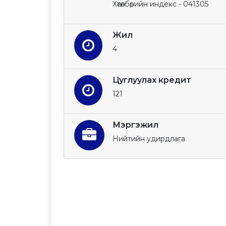
Хөтөлбөрийн индекс - 041305
Жил
4
Цуглуулах кредит
121
Мэргэжил
Нийтийн удирдлага