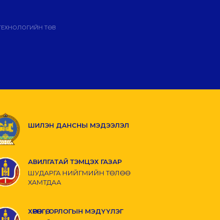
ТЕХНОЛОГИЙН ТӨВ
ШИЛЭН ДАНСНЫ МЭДЭЭЛЭЛ
АВИЛГАТАЙ ТЭМЦЭХ ГАЗАР
ШУДАРГА НИЙГМИЙН ТӨЛӨӨ
ХАМТДАА
ХӨРӨНГӨ, ОРЛОГЫН МЭДҮҮЛЭГ