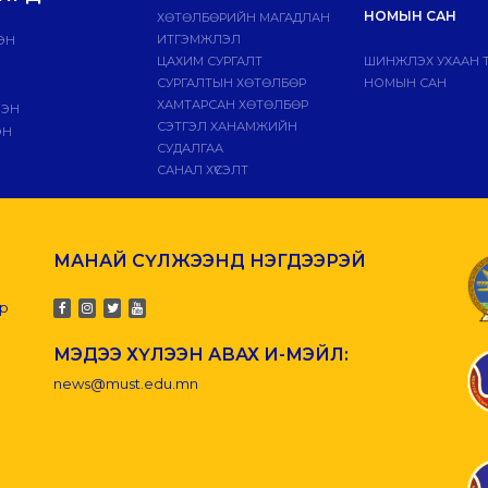
НОМЫН САН
ХӨТӨЛБӨРИЙН МАГАДЛАН
ИТГЭМЖЛЭЛ
ЭН
ЦАХИМ СУРГАЛТ
ШИНЖЛЭХ УХААН 
СУРГАЛТЫН ХӨТӨЛБӨР
НОМЫН САН
ХАМТАРСАН ХӨТӨЛБӨР
ЛЭН
СЭТГЭЛ ХАНАМЖИЙН
ЭН
СУДАЛГАА
САНАЛ ХҮСЭЛТ
МАНАЙ СҮЛЖЭЭНД НЭГДЭЭРЭЙ
-р
МЭДЭЭ ХҮЛЭЭН АВАХ И-МЭЙЛ:
news@must.edu.mn