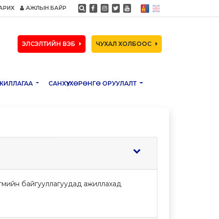
АРИХ
АЖЛЫН БАЙР
ЭЛСЭЛТИЙН ВЭБ
ЧУХАЛ ХОЛБООС
ЖИЛЛАГАА
САНХҮҮ, ХӨРӨНГӨ ОРУУЛАЛТ
йгмийн байгууллагуудад ажиллахад