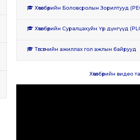
Хөтөлбөрийн Боловсролын Зорилтууд (PE
Хөтөлбөрийн Суралцахуйн Үр дүнгүүд (PL
Төгсөгчийн ажиллах гол ажлын байрууд
Хөтөлбөрийн видео 