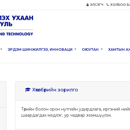
ЭЛСЭГЧ
ХОЛБОО Б
ЭРДЭМ ШИНЖИЛГЭЭ, ИННОВАЦИ
ОЮУТАН
ХАМТЫН А
Хөтөлбөрийн зорилго
Төрийн болон орон нутгийн удирдлага, иргэний ни
шаардагдах мэдлэг, ур чадвар эзэмшүүлэх.