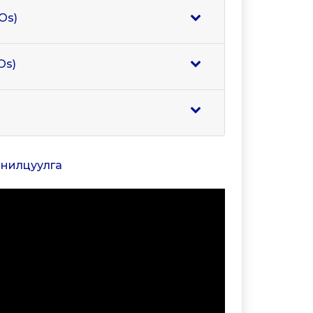
Os)
Os)
танилцуулга