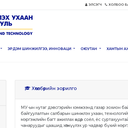
ЭЛСЭГЧ
ХОЛБОО Б
ЭРДЭМ ШИНЖИЛГЭЭ, ИННОВАЦИ
ОЮУТАН
ХАМТЫН А
Хөтөлбөрийн зорилго
МУ-ын нутаг дэвсгэрийн хэмжээнд газар зохион байг
байгуулалтын салбарын шинжлэх ухаан, технологий
мэргэжлийн багт ажиллах өндөр соёл, ёс суртахуунт
чанаруудыг цаашид хөгжүүлэх ур чадвар бүхий мэрг