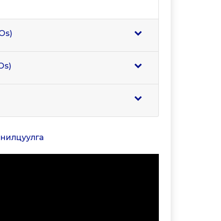
Os)
Os)
танилцуулга