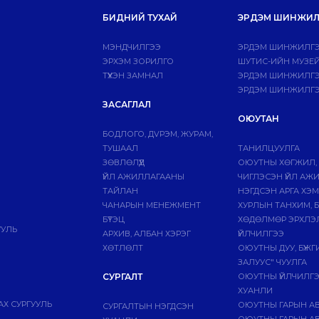
БИДНИЙ ТУХАЙ
ЭРДЭМ ШИНЖИЛ
МЭНДЧИЛГЭЭ
ЭРДЭМ ШИНЖИЛГЭ
ЭРХЭМ ЗОРИЛГО
ШУТИС-ИЙН МУЗЕ
ТҮҮХЭН ЗАМНАЛ
ЭРДЭМ ШИНЖИЛГЭЭ
ЭРДЭМ ШИНЖИЛГЭ
ЗАСАГЛАЛ
ОЮУТАН
БОДЛОГО, ДVРЭМ, ЖУРАМ,
ТУШААЛ
ТАНИЛЦУУЛГА
ЗӨВЛӨЛҮҮД
ОЮУТНЫ ХӨГЖИЛ,
ҮЙЛ АЖИЛЛАГААНЫ
ЧИГЛЭСЭН ҮЙЛ АЖ
ТАЙЛАН
НЭГДСЭН АРГА ХЭ
ЧАНАРЫН МЕНЕЖМЕНТ
ХУРЛЫН ТАНХИМ, 
БҮТЭЦ
ХӨДӨЛМӨР ЭРХЛЭ
УУЛЬ
АРХИВ, АЛБАН ХЭРЭГ
ҮЙЛЧИЛГЭЭ
ХӨТЛӨЛТ
ОЮУТНЫ ДУУ, БҮЖ
ЗАЛУУС" ЧУУЛГА
СУРГАЛТ
ОЮУТНЫ ҮЙЛЧИЛГ
ХУАНЛИ
Х СУРГУУЛЬ
ОЮУТНЫ ГАРЫН А
СУРГАЛТЫН НЭГДСЭН
ОЮУТНЫ ГАРЫН АВ