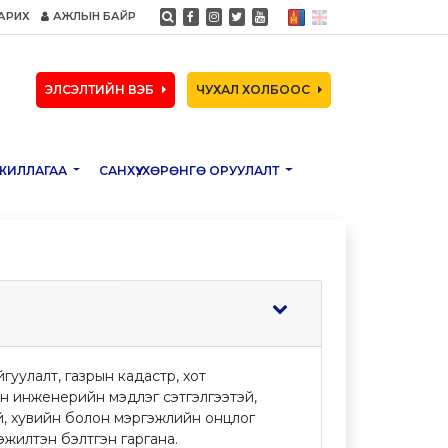
АРИХ
АЖЛЫН БАЙР
ЭЛСЭЛТИЙН ВЭБ
ЧУХАЛ ХОЛБООС
ЖИЛЛАГАА
САНХҮҮ, ХӨРӨНГӨ ОРУУЛАЛТ
уулалт, газрын кадастр, хот
н инженерийн мэдлэг сэтгэлгээтэй,
ай, хувийн болон мэргэжлийн онцлог
эжилтэн бэлтгэн гаргана.