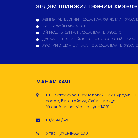
ЭРДЭМ ШИНЖИЛГЭЭНИЙ ХҮРЭЭЛЭН
ХӨНГӨН ҮЙЛДВЭРИЙН СУДАЛГАА, ХӨГЖЛИЙН ХҮРЭЭЛ
УУЛ УУРХАЙН ХҮРЭЭЛЭН
ОЙ МОДНЫ СУРГАЛТ, СУДАЛГААНЫ ХҮРЭЭЛЭН
ДУЛААНЫ ТЕХНИК, ҮЙЛДВЭРЛЭЛ ЭКОЛОГИЙН ХҮРЭЭ
ХҮНСНИЙ ЭРДЭМ ШИНЖИЛГЭЭ, СУДАЛГААНЫ ХҮРЭЭЛ
МАНАЙ ХАЯГ
Шинжлэх Ухаан Технологийн Их Сургууль 8
хороо, Бага тойруу, Сүхбаатар дүүрэг
Улаанбаатар, Монгол улс 14191
Ш/х : 46/520
Утас : (976)-11-324590