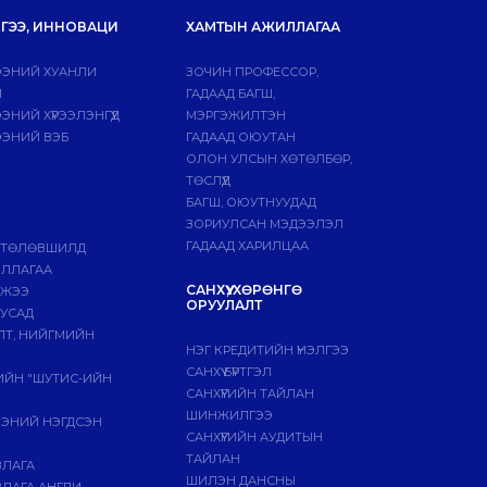
ГЭЭ, ИННОВАЦИ
ХАМТЫН АЖИЛЛАГАА
ЭНИЙ ХУАНЛИ
ЗОЧИН ПРОФЕССОР,
Й
ГАДААД БАГШ,
НИЙ ХҮРЭЭЛЭНГҮҮД
МЭРГЭЖИЛТЭН
ЭНИЙ ВЭБ
ГАДААД ОЮУТАН
ОЛОН УЛСЫН ХӨТӨЛБӨР,
ТӨСЛҮҮД
БАГШ, ОЮУТНУУДАД
ЗОРИУЛСАН МЭДЭЭЛЭЛ
ГАДААД ХАРИЛЦАА
 ТӨЛӨВШИЛД
ИЛЛАГАА
САНХҮҮ, ХӨРӨНГӨ
МЖЭЭ
ОРУУЛАЛТ
БУСАД
ЛТ, НИЙГМИЙН
НЭГ КРЕДИТИЙН ҮНЭЛГЭЭ
САНХҮҮ БҮРТГЭЛ
ГИЙН "ШУТИС-ИЙН
САНХҮҮГИЙН ТАЙЛАН
ШИНЖИЛГЭЭ
ЭЭНИЙ НЭГДСЭН
САНХҮҮГИЙН АУДИТЫН
ТАЙЛАН
ВЛАГА
ШИЛЭН ДАНСНЫ
ЛАГА АНГЛИ