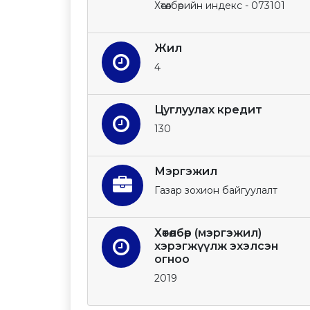
Хөтөлбөрийн индекс - 073101
Жил
4
Цуглуулах кредит
130
Мэргэжил
Газар зохион байгуулалт
Хөтөлбөр (мэргэжил)
хэрэгжүүлж эхэлсэн
огноо
2019