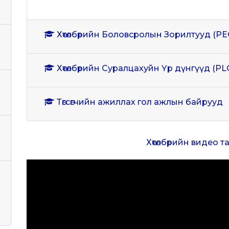
Хөтөлбөрийн Боловсролын Зорилтууд (PE
Хөтөлбөрийн Суралцахуйн Үр дүнгүүд (PL
Төгсөгчийн ажиллах гол ажлын байрууд
Хөтөлбөрийн видео 