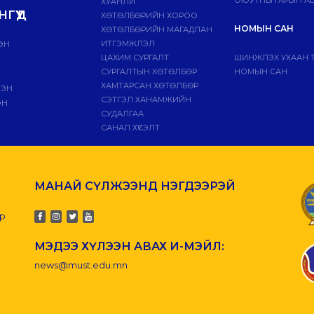
ХУАНЛИ
ГҮҮД
ХӨТӨЛБӨРИЙН ХОРОО
НОМЫН САН
ХӨТӨЛБӨРИЙН МАГАДЛАН
ИТГЭМЖЛЭЛ
ЭН
ЦАХИМ СУРГАЛТ
ШИНЖЛЭХ УХААН 
СУРГАЛТЫН ХӨТӨЛБӨР
НОМЫН САН
ХАМТАРСАН ХӨТӨЛБӨР
ЛЭН
СЭТГЭЛ ХАНАМЖИЙН
ЭН
СУДАЛГАА
САНАЛ ХҮСЭЛТ
МАНАЙ СҮЛЖЭЭНД НЭГДЭЭРЭЙ
-р
МЭДЭЭ ХҮЛЭЭН АВАХ И-МЭЙЛ:
news@must.edu.mn