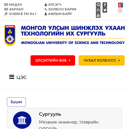
МЭДЭЭ
ЭЛСЭГЧ
ЗАРЛАЛ
ХОЛБОО БАРИХ
SCIENCE FM 94.1
АЖЛЫН БАЙР
ЭЛСЭЛТИЙН ВЭБ
ЧУХАЛ ХОЛБООС
цэс
Буцах
Сургууль
Механик инженер, тээврийн
сургууль