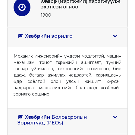
Хөтөлбөр (мэргэжил) хэрэгжүүлж
эхэлсэн огноо
1980
Хөтөлбөрийн зорилго
Механик инженерийн үндсэн мэдлэгтэй, машин
механизм, тоног төхөөрөмжийн ашиглалт, түүний
засвар үйлчилгээ, технологийг эзэмшсэн, бие
дааж, багаар ажиллах чадвартай, харилцааны
өндөр соёлтой олон улсын жишигт хүрсэн
чадварлаг мэргэжилтнийг бэлтгэхэд хөтөлбөрийн
зорилго оршино.
Хөтөлбөрийн Боловсролын
Зорилтууд (PEOs)