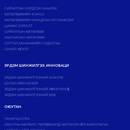
СУРГАЛТЫН НЭГДСЭН ХУАНЛИ
ХӨТӨЛБӨРИЙН ХОРОО
ХӨТӨЛБӨРИЙН МАГАДЛАН ИТГЭМЖЛЭЛ
ЦАХИМ СУРГАЛТ
СУРГАЛТЫН ХӨТӨЛБӨР
ХАМТАРСАН ХӨТӨЛБӨР
СЭТГЭЛ ХАНАМЖИЙН СУДАЛГАА
САНАЛ ХҮСЭЛТ
ЭРДЭМ ШИНЖИЛГЭЭ, ИННОВАЦИ
ЭРДЭМ ШИНЖИЛГЭЭНИЙ ХУАНЛИ
ШУТИС-ИЙН МУЗЕЙ
ЭРДЭМ ШИНЖИЛГЭЭНИЙ ХҮРЭЭЛЭНГҮҮД
ЭРДЭМ ШИНЖИЛГЭЭНИЙ ВЭБ
ОЮУТАН
ТАНИЛЦУУЛГА
ОЮУТНЫ ХӨГЖИЛ, ТӨЛӨВШИЛД ЧИГЛЭСЭН ҮЙЛ АЖИЛЛАГАА