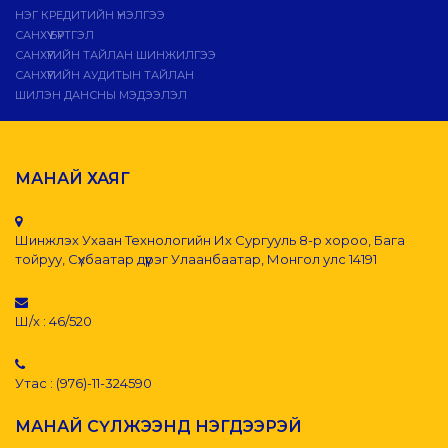
НЭГ КРЕДИТИЙН ҮНЭЛГЭЭ
САНХҮҮ БҮРТГЭЛ
САНХҮҮГИЙН ТАЙЛАН ШИНЖИЛГЭЭ
САНХҮҮГИЙН АУДИТЫН ТАЙЛАН
ШИЛЭН ДАНСНЫ МЭДЭЭЛЭЛ
МАНАЙ ХАЯГ
Шинжлэх Ухаан Технологийн Их Сургууль 8-р хороо, Бага
тойруу, Сүхбаатар дүүрэг Улаанбаатар, Монгол улс 14191
Ш/х : 46/520
Утас : (976)-11-324590
МАНАЙ СҮЛЖЭЭНД НЭГДЭЭРЭЙ