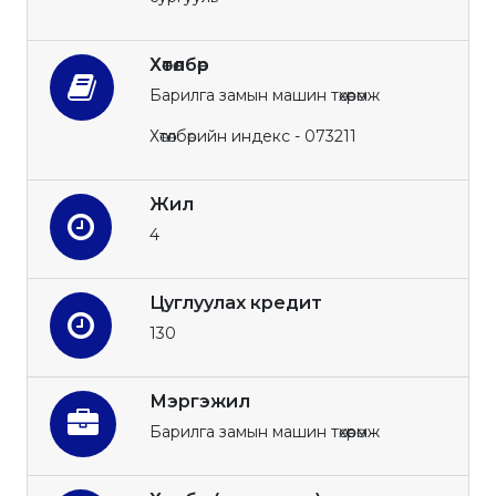
Хөтөлбөр
Барилга замын машин төхөөрөмж
Хөтөлбөрийн индекс - 073211
Жил
4
Цуглуулах кредит
130
Мэргэжил
Барилга замын машин төхөөрөмж