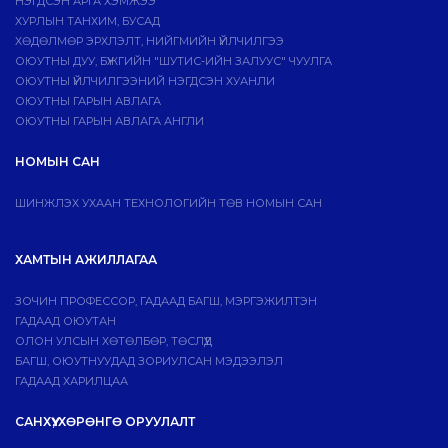
НЭГДСЭН АРГА ХЭМЖЭЭ
ХУРЛЫН ТАНХИМ, БУСАД
ХӨДӨЛМӨР ЭРХЛЭЛТ, НИЙГМИЙН ҮЙЛЧИЛГЭЭ
ОЮУТНЫ ДУУ, БҮЖГИЙН "ШУТИС-ИЙН ЗАЛУУС" ЧУУЛГА
ОЮУТНЫ ҮЙЛЧИЛГЭЭНИЙ НЭГДСЭН ХУАНЛИ
ОЮУТНЫ ГАРЫН АВЛАГА
ОЮУТНЫ ГАРЫН АВЛАГА АНГЛИ
НОМЫН САН
ШИНЖЛЭХ УХААН ТЕХНОЛОГИЙН ТӨВ НОМЫН САН
ХАМТЫН АЖИЛЛАГАА
ЗОЧИН ПРОФЕССОР, ГАДААД БАГШ, МЭРГЭЖИЛТЭН
ГАДААД ОЮУТАН
ОЛОН УЛСЫН ХӨТӨЛБӨР, ТӨСЛҮҮД
БАГШ, ОЮУТНУУДАД ЗОРИУЛСАН МЭДЭЭЛЭЛ
ГАДААД ХАРИЛЦАА
САНХҮҮ, ХӨРӨНГӨ ОРУУЛАЛТ