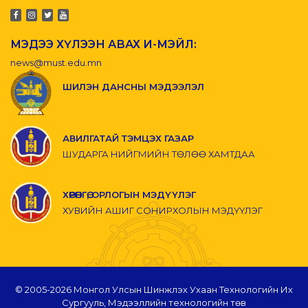
МЭДЭЭ ХҮЛЭЭН АВАХ И-МЭЙЛ:
news@must.edu.mn
ШИЛЭН ДАНСНЫ МЭДЭЭЛЭЛ
АВИЛГАТАЙ ТЭМЦЭХ ГАЗАР
ШУДАРГА НИЙГМИЙН ТӨЛӨӨ ХАМТДАА
ХӨРӨНГӨ, ОРЛОГЫН МЭДҮҮЛЭГ
ХУВИЙН АШИГ СОНИРХОЛЫН МЭДҮҮЛЭГ
© 2005-
2026 Монгол Улсын Шинжлэх Ухаан Технологийн Их
Сургууль, Мэдээллийн технологийн төв