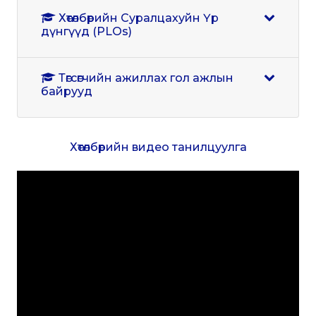
Хөтөлбөрийн Суралцахуйн Үр
дүнгүүд (PLOs)
Төгсөгчийн ажиллах гол ажлын
байрууд
Хөтөлбөрийн видео танилцуулга