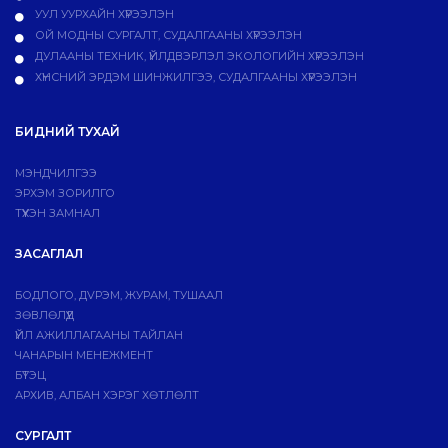
УУЛ УУРХАЙН ХҮРЭЭЛЭН
ОЙ МОДНЫ СУРГАЛТ, СУДАЛГААНЫ ХҮРЭЭЛЭН
ДУЛААНЫ ТЕХНИК, ҮЙЛДВЭРЛЭЛ ЭКОЛОГИЙН ХҮРЭЭЛЭН
ХҮНСНИЙ ЭРДЭМ ШИНЖИЛГЭЭ, СУДАЛГААНЫ ХҮРЭЭЛЭН
БИДНИЙ ТУХАЙ
МЭНДЧИЛГЭЭ
ЭРХЭМ ЗОРИЛГО
ТҮҮХЭН ЗАМНАЛ
ЗАСАГЛАЛ
БОДЛОГО, ДVРЭМ, ЖУРАМ, ТУШААЛ
ЗӨВЛӨЛҮҮД
ҮЙЛ АЖИЛЛАГААНЫ ТАЙЛАН
ЧАНАРЫН МЕНЕЖМЕНТ
БҮТЭЦ
АРХИВ, АЛБАН ХЭРЭГ ХӨТЛӨЛТ
СУРГАЛТ