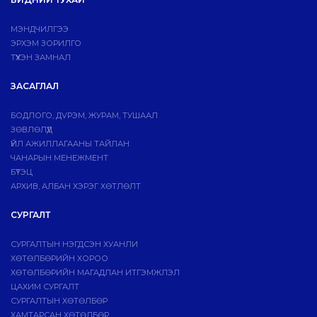
МЭНДЧИЛГЭЭ
ЭРХЭМ ЗОРИЛГО
ТҮҮХЭН ЗАМНАЛ
ЗАСАГЛАЛ
БОДЛОГО, ДVРЭМ, ЖУРАМ, ТУШААЛ
ЗӨВЛӨЛҮҮД
ҮЙЛ АЖИЛЛАГААНЫ ТАЙЛАН
ЧАНАРЫН МЕНЕЖМЕНТ
БҮТЭЦ
АРХИВ, АЛБАН ХЭРЭГ ХӨТЛӨЛТ
СУРГАЛТ
СУРГАЛТЫН НЭГДСЭН ХУАНЛИ
ХӨТӨЛБӨРИЙН ХОРОО
ХӨТӨЛБӨРИЙН МАГАДЛАН ИТГЭМЖЛЭЛ
ЦАХИМ СУРГАЛТ
СУРГАЛТЫН ХӨТӨЛБӨР
ХАМТАРСАН ХӨТӨЛБӨР