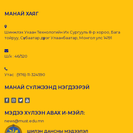
МАНАЙ ХАЯГ
Шинжлэх Ухаан Технологийн Их Сургууль 8-р хороо, Бага
тойруу, Сүхбаатар дүүрэг Улаанбаатар, Монгол улс 14191
Ш/х : 46/520
Утас : (976)-11-324590
МАНАЙ СҮЛЖЭЭНД НЭГДЭЭРЭЙ
МЭДЭЭ ХҮЛЭЭН АВАХ И-МЭЙЛ:
news@must.edu.mn
ШИЛЭН ДАНСНЫ МЭДЭЭЛЭЛ