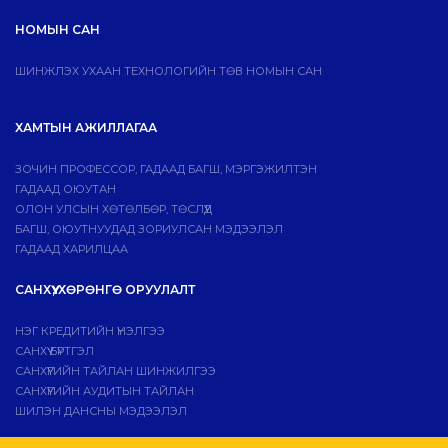
НОМЫН САН
ШИНЖЛЭХ УХААН ТЕХНОЛОГИЙН ТӨВ НОМЫН САН
ХАМТЫН АЖИЛЛАГАА
ЗОЧИН ПРОФЕССОР, ГАДААД БАГШ, МЭРГЭЖИЛТЭН
ГАДААД ОЮУТАН
ОЛОН УЛСЫН ХӨТӨЛБӨР, ТӨСЛҮҮД
БАГШ, ОЮУТНУУДАД ЗОРИУЛСАН МЭДЭЭЛЭЛ
ГАДААД ХАРИЛЦАА
САНХҮҮ, ХӨРӨНГӨ ОРУУЛАЛТ
НЭГ КРЕДИТИЙН ҮНЭЛГЭЭ
САНХҮҮ БҮРТГЭЛ
САНХҮҮГИЙН ТАЙЛАН ШИНЖИЛГЭЭ
САНХҮҮГИЙН АУДИТЫН ТАЙЛАН
ШИЛЭН ДАНСНЫ МЭДЭЭЛЭЛ