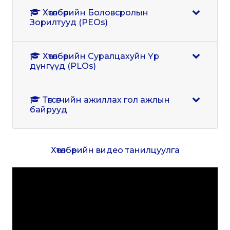
Хөтөлбөрийн Боловсролын
Зорилтууд (PEOs)
Хөтөлбөрийн Суралцахуйн Үр
дүнгүүд (PLOs)
Төгсөгчийн ажиллах гол ажлын
байрууд
Хөтөлбөрийн видео танилцуулга