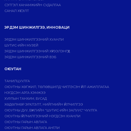
СЭТГЭЛ ХАНАМЖИЙН СУДАЛГАА
САНАЛ ХҮСЭЛТ
ЭРДЭМ ШИНЖИЛГЭЭ, ИННОВАЦИ
ЭРДЭМ ШИНЖИЛГЭЭНИЙ ХУАНЛИ
ШУТИС-ИЙН МУЗЕЙ
ЭРДЭМ ШИНЖИЛГЭЭНИЙ ХҮРЭЭЛЭНГҮҮД
ЭРДЭМ ШИНЖИЛГЭЭНИЙ ВЭБ
ОЮУТАН
ТАНИЛЦУУЛГА
ОЮУТНЫ ХӨГЖИЛ, ТӨЛӨВШИЛД ЧИГЛЭСЭН ҮЙЛ АЖИЛЛАГАА
НЭГДСЭН АРГА ХЭМЖЭЭ
ХУРЛЫН ТАНХИМ, БУСАД
ХӨДӨЛМӨР ЭРХЛЭЛТ, НИЙГМИЙН ҮЙЛЧИЛГЭЭ
ОЮУТНЫ ДУУ, БҮЖГИЙН "ШУТИС-ИЙН ЗАЛУУС" ЧУУЛГА
ОЮУТНЫ ҮЙЛЧИЛГЭЭНИЙ НЭГДСЭН ХУАНЛИ
ОЮУТНЫ ГАРЫН АВЛАГА
ОЮУТНЫ ГАРЫН АВЛАГА АНГЛИ