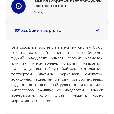
Хөтөлбөр (мэргэжил) хэрэгжүүлж
эхэлсэн огноо
2018
Хөтөлбөрийн зорилго
Энэ хөтөлбөрийн зорилго нь механик систем буюу
техник, технологийн ашиглалт, зохион бүтээлт,
түүний хөгжүүлэлт, хяналт зэргийг хариуцан
ажиллах инженерчлэл, онолын мэдлэгийн
дадлага туршлагатай хүн - байгаль - технологийн
тогтвортой хөгжлийн харилцааг оновчтой
зохицуулах чадвартай, баг хамт олноор ажиллах,
гадаад дотоодын байгууллагад мэргэжлийн
чиглэлээрээ ажиллах ур чадвартай, шинийг
эрэлхийлэгч, олон улсын түвшинд хүрэх
мэргэжилтэн бэлтгэх.