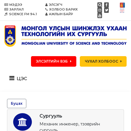
МЭДЭЭ
ЭЛСЭГЧ
ЗАРЛАЛ
ХОЛБОО БАРИХ
SCIENCE FM 94.1
АЖЛЫН БАЙР
ЭЛСЭЛТИЙН ВЭБ
ЧУХАЛ ХОЛБООС
цэс
Буцах
Сургууль
Механик инженер, тээврийн
сургууль