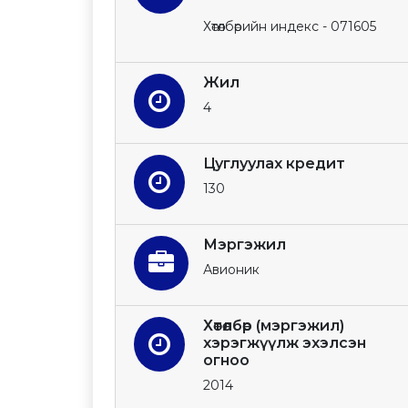
Хөтөлбөрийн индекс - 071605
Жил
4
Цуглуулах кредит
130
Мэргэжил
Авионик
Хөтөлбөр (мэргэжил)
хэрэгжүүлж эхэлсэн
огноо
2014