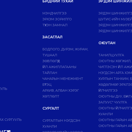
БИДНИЙ ТУХАЙ
ЭРДЭМ ШИНЖИЛ
МЭНДЧИЛГЭЭ
ЭРДЭМ ШИНЖИЛГЭ
ЭРХЭМ ЗОРИЛГО
ШУТИС-ИЙН МУЗЕ
ТҮҮХЭН ЗАМНАЛ
ЭРДЭМ ШИНЖИЛГЭЭ
ЭРДЭМ ШИНЖИЛГЭ
ЗАСАГЛАЛ
ОЮУТАН
БОДЛОГО, ДVРЭМ, ЖУРАМ,
ТУШААЛ
ТАНИЛЦУУЛГА
ЗӨВЛӨЛҮҮД
ОЮУТНЫ ХӨГЖИЛ,
ҮЙЛ АЖИЛЛАГААНЫ
ЧИГЛЭСЭН ҮЙЛ АЖ
ТАЙЛАН
НЭГДСЭН АРГА ХЭ
ЧАНАРЫН МЕНЕЖМЕНТ
ХУРЛЫН ТАНХИМ, 
БҮТЭЦ
ХӨДӨЛМӨР ЭРХЛЭ
УУЛЬ
АРХИВ, АЛБАН ХЭРЭГ
ҮЙЛЧИЛГЭЭ
ХӨТЛӨЛТ
ОЮУТНЫ ДУУ, БҮЖ
ЗАЛУУС" ЧУУЛГА
СУРГАЛТ
ОЮУТНЫ ҮЙЛЧИЛГ
ХУАНЛИ
Х СУРГУУЛЬ
ОЮУТНЫ ГАРЫН А
СУРГАЛТЫН НЭГДСЭН
ОЮУТНЫ ГАРЫН АВ
ХУАНЛИ
ГҮҮД