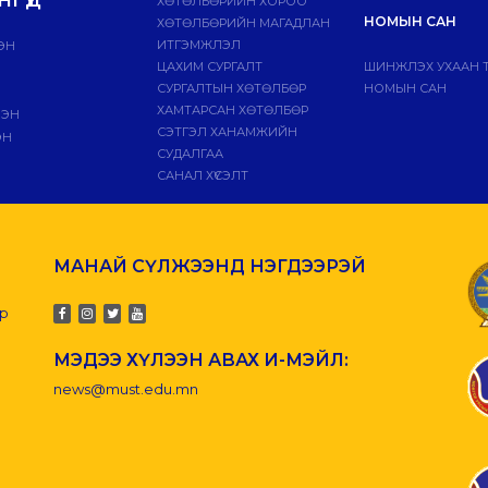
ХӨТӨЛБӨРИЙН ХОРОО
НОМЫН САН
ХӨТӨЛБӨРИЙН МАГАДЛАН
ИТГЭМЖЛЭЛ
ЭН
ЦАХИМ СУРГАЛТ
ШИНЖЛЭХ УХААН 
СУРГАЛТЫН ХӨТӨЛБӨР
НОМЫН САН
ХАМТАРСАН ХӨТӨЛБӨР
ЛЭН
СЭТГЭЛ ХАНАМЖИЙН
ЭН
СУДАЛГАА
САНАЛ ХҮСЭЛТ
МАНАЙ СҮЛЖЭЭНД НЭГДЭЭРЭЙ
-р
МЭДЭЭ ХҮЛЭЭН АВАХ И-МЭЙЛ:
news@must.edu.mn