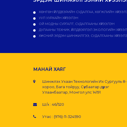
ХӨНГӨН ҮЙЛДВЭРИЙН СУДАЛГАА, ХӨГЖЛИЙН ХҮРЭЭЛ
УУЛ УУРХАЙН ХҮРЭЭЛЭН
ОЙ МОДНЫ СУРГАЛТ, СУДАЛГААНЫ ХҮРЭЭЛЭН
ДУЛААНЫ ТЕХНИК, ҮЙЛДВЭРЛЭЛ ЭКОЛОГИЙН ХҮРЭЭ
ХҮНСНИЙ ЭРДЭМ ШИНЖИЛГЭЭ, СУДАЛГААНЫ ХҮРЭЭЛ
МАНАЙ ХАЯГ
Шинжлэх Ухаан Технологийн Их Сургууль 8
хороо, Бага тойруу, Сүхбаатар дүүрэг
Улаанбаатар, Монгол улс 14191
Ш/х : 46/520
Утас : (976)-11-324590