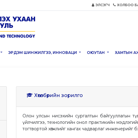
ЭЛСЭГЧ
ХОЛБОО Б
ЭРДЭМ ШИНЖИЛГЭЭ, ИННОВАЦИ
ОЮУТАН
ХАМТЫН А
Хөтөлбөрийн зорилго
Олон улсын нисэхийн сургалтын байгууллагын түв
үйлчилгээ, технологийн онол практикийн мэдлэги
тогтвортой хөгжлийг хангах чадварлаг инженерийг бэ