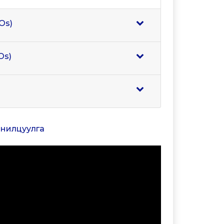
Os)
Os)
танилцуулга