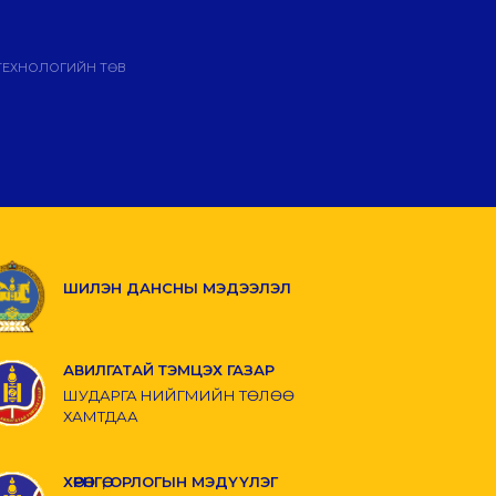
ТЕХНОЛОГИЙН ТӨВ
ШИЛЭН ДАНСНЫ МЭДЭЭЛЭЛ
АВИЛГАТАЙ ТЭМЦЭХ ГАЗАР
ШУДАРГА НИЙГМИЙН ТӨЛӨӨ
ХАМТДАА
ХӨРӨНГӨ, ОРЛОГЫН МЭДҮҮЛЭГ