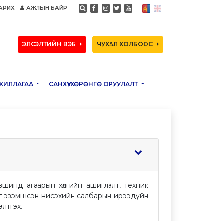
АРИХ
АЖЛЫН БАЙР
ЭЛСЭЛТИЙН ВЭБ
ЧУХАЛ ХОЛБООС
ЖИЛЛАГАА
САНХҮҮ, ХӨРӨНГӨ ОРУУЛАЛТ
шинд агаарын хөлгийн ашиглалт, техник
йг эзэмшсэн нисэхийн салбарын ирээдүйн
лтгэх.