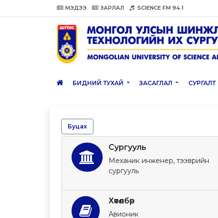
МЭДЭЭ
ЗАРЛАЛ
SCIENCE FM 94.1
БИДНИЙ ТУХАЙ
ЗАСАГЛАЛ
СУРГАЛТ
Буцах
Сургууль
Механик инженер, тээврийн
сургууль
Хөтөлбөр
Авионик