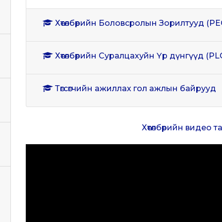
Хөтөлбөрийн Боловсролын Зорилтууд (PE
Хөтөлбөрийн Суралцахуйн Үр дүнгүүд (PL
Төгсөгчийн ажиллах гол ажлын байрууд
Хөтөлбөрийн видео 