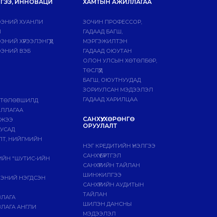
ГЭЭ, ИННОВАЦИ
ХАМТЫН АЖИЛЛАГАА
ЭНИЙ ХУАНЛИ
ЗОЧИН ПРОФЕССОР,
Й
ГАДААД БАГШ,
НИЙ ХҮРЭЭЛЭНГҮҮД
МЭРГЭЖИЛТЭН
ЭНИЙ ВЭБ
ГАДААД ОЮУТАН
ОЛОН УЛСЫН ХӨТӨЛБӨР,
ТӨСЛҮҮД
БАГШ, ОЮУТНУУДАД
ЗОРИУЛСАН МЭДЭЭЛЭЛ
ГАДААД ХАРИЛЦАА
 ТӨЛӨВШИЛД
ИЛЛАГАА
САНХҮҮ, ХӨРӨНГӨ
МЖЭЭ
ОРУУЛАЛТ
БУСАД
ЛТ, НИЙГМИЙН
НЭГ КРЕДИТИЙН ҮНЭЛГЭЭ
САНХҮҮ БҮРТГЭЛ
ГИЙН "ШУТИС-ИЙН
САНХҮҮГИЙН ТАЙЛАН
ШИНЖИЛГЭЭ
ЭЭНИЙ НЭГДСЭН
САНХҮҮГИЙН АУДИТЫН
ТАЙЛАН
ВЛАГА
ШИЛЭН ДАНСНЫ
ЛАГА АНГЛИ
МЭДЭЭЛЭЛ