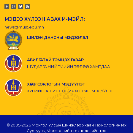
МЭДЭЭ ХҮЛЭЭН АВАХ И-МЭЙЛ:
news@must.edu.mn
ШИЛЭН ДАНСНЫ МЭДЭЭЛЭЛ
АВИЛГАТАЙ ТЭМЦЭХ ГАЗАР
ШУДАРГА НИЙГМИЙН ТӨЛӨӨ ХАМТДАА
ХӨРӨНГӨ, ОРЛОГЫН МЭДҮҮЛЭГ
ХУВИЙН АШИГ СОНИРХОЛЫН МЭДҮҮЛЭГ
© 2005-
2026 Монгол Улсын Шинжлэх Ухаан Технологийн Их
Сургууль, Мэдээллийн технологийн төв