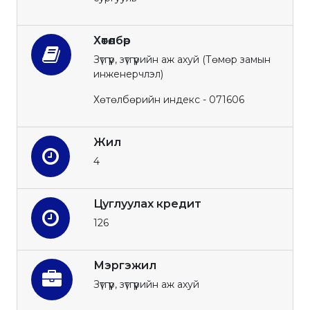
Хөтөлбөр
Зүтгүүр, зүтгүүрийн аж ахуй (Төмөр замын
инженерчлэл)
Хөтөлбөрийн индекс - 071606
Жил
4
Цуглуулах кредит
126
Мэргэжил
Зүтгүүр, зүтгүүрийн аж ахуй