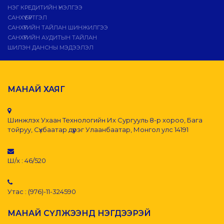
НЭГ КРЕДИТИЙН ҮНЭЛГЭЭ
САНХҮҮ БҮРТГЭЛ
САНХҮҮГИЙН ТАЙЛАН ШИНЖИЛГЭЭ
САНХҮҮГИЙН АУДИТЫН ТАЙЛАН
ШИЛЭН ДАНСНЫ МЭДЭЭЛЭЛ
МАНАЙ ХАЯГ
Шинжлэх Ухаан Технологийн Их Сургууль 8-р хороо, Бага
тойруу, Сүхбаатар дүүрэг Улаанбаатар, Монгол улс 14191
Ш/х : 46/520
Утас : (976)-11-324590
МАНАЙ СҮЛЖЭЭНД НЭГДЭЭРЭЙ