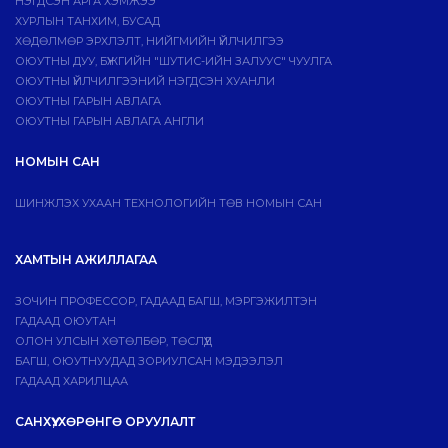
НЭГДСЭН АРГА ХЭМЖЭЭ
ХУРЛЫН ТАНХИМ, БУСАД
ХӨДӨЛМӨР ЭРХЛЭЛТ, НИЙГМИЙН ҮЙЛЧИЛГЭЭ
ОЮУТНЫ ДУУ, БҮЖГИЙН "ШУТИС-ИЙН ЗАЛУУС" ЧУУЛГА
ОЮУТНЫ ҮЙЛЧИЛГЭЭНИЙ НЭГДСЭН ХУАНЛИ
ОЮУТНЫ ГАРЫН АВЛАГА
ОЮУТНЫ ГАРЫН АВЛАГА АНГЛИ
НОМЫН САН
ШИНЖЛЭХ УХААН ТЕХНОЛОГИЙН ТӨВ НОМЫН САН
ХАМТЫН АЖИЛЛАГАА
ЗОЧИН ПРОФЕССОР, ГАДААД БАГШ, МЭРГЭЖИЛТЭН
ГАДААД ОЮУТАН
ОЛОН УЛСЫН ХӨТӨЛБӨР, ТӨСЛҮҮД
БАГШ, ОЮУТНУУДАД ЗОРИУЛСАН МЭДЭЭЛЭЛ
ГАДААД ХАРИЛЦАА
САНХҮҮ, ХӨРӨНГӨ ОРУУЛАЛТ