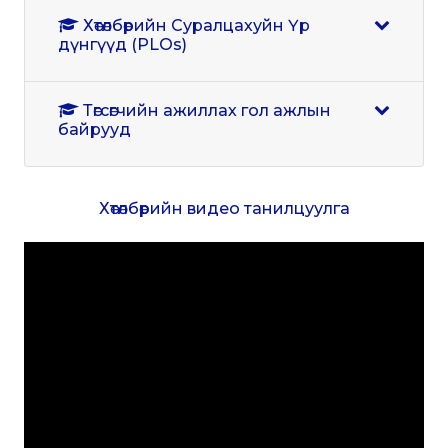
Хөтөлбөрийн Суралцахуйн Үр
дүнгүүд (PLOs)
Төгсөгчийн ажиллах гол ажлын
байрууд
Хөтөлбөрийн видео танилцуулга