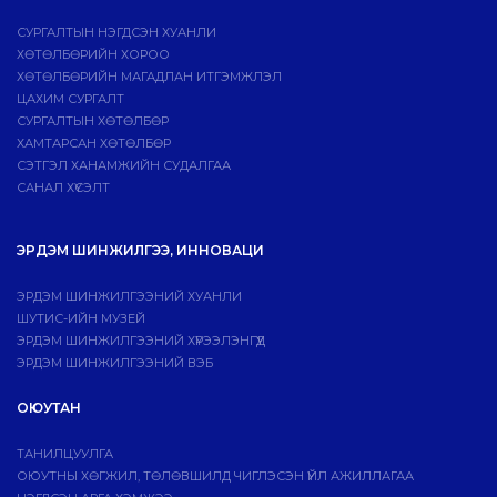
СУРГАЛТЫН НЭГДСЭН ХУАНЛИ
ХӨТӨЛБӨРИЙН ХОРОО
ХӨТӨЛБӨРИЙН МАГАДЛАН ИТГЭМЖЛЭЛ
ЦАХИМ СУРГАЛТ
СУРГАЛТЫН ХӨТӨЛБӨР
ХАМТАРСАН ХӨТӨЛБӨР
СЭТГЭЛ ХАНАМЖИЙН СУДАЛГАА
САНАЛ ХҮСЭЛТ
ЭРДЭМ ШИНЖИЛГЭЭ, ИННОВАЦИ
ЭРДЭМ ШИНЖИЛГЭЭНИЙ ХУАНЛИ
ШУТИС-ИЙН МУЗЕЙ
ЭРДЭМ ШИНЖИЛГЭЭНИЙ ХҮРЭЭЛЭНГҮҮД
ЭРДЭМ ШИНЖИЛГЭЭНИЙ ВЭБ
ОЮУТАН
ТАНИЛЦУУЛГА
ОЮУТНЫ ХӨГЖИЛ, ТӨЛӨВШИЛД ЧИГЛЭСЭН ҮЙЛ АЖИЛЛАГАА