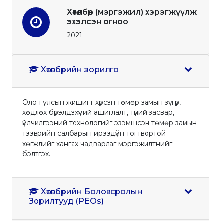
Хөтөлбөр (мэргэжил) хэрэгжүүлж
эхэлсэн огноо
2021
Хөтөлбөрийн зорилго
Олон улсын жишигт хүрсэн төмөр замын зүтгүүр,
хөдлөх бүрэлдэхүүний ашиглалт, түүний засвар,
үйлчилгээний технологийг эзэмшсэн төмөр замын
тээврийн салбарын ирээдүйн тогтвортой
хөгжлийг хангах чадварлаг мэргэжилтнийг
бэлтгэх.
Хөтөлбөрийн Боловсролын
Зорилтууд (PEOs)