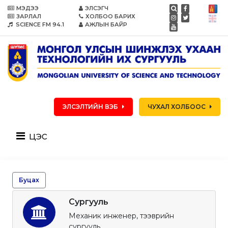
МЭДЭЭ
ЭЛСЭГЧ
ЗАРЛАЛ
ХОЛБОО БАРИХ
SCIENCE FM 94.1
АЖЛЫН БАЙР
ЭЛСЭЛТИЙН ВЭБ
ЧУХАЛ ХОЛБООС
цэс
Буцах
Сургууль
Механик инженер, тээврийн
сургууль