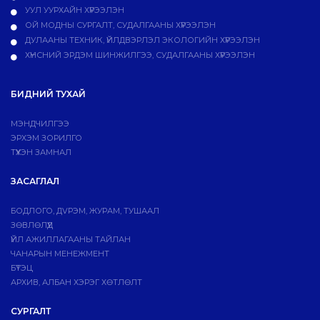
УУЛ УУРХАЙН ХҮРЭЭЛЭН
ОЙ МОДНЫ СУРГАЛТ, СУДАЛГААНЫ ХҮРЭЭЛЭН
ДУЛААНЫ ТЕХНИК, ҮЙЛДВЭРЛЭЛ ЭКОЛОГИЙН ХҮРЭЭЛЭН
ХҮНСНИЙ ЭРДЭМ ШИНЖИЛГЭЭ, СУДАЛГААНЫ ХҮРЭЭЛЭН
БИДНИЙ ТУХАЙ
МЭНДЧИЛГЭЭ
ЭРХЭМ ЗОРИЛГО
ТҮҮХЭН ЗАМНАЛ
ЗАСАГЛАЛ
БОДЛОГО, ДVРЭМ, ЖУРАМ, ТУШААЛ
ЗӨВЛӨЛҮҮД
ҮЙЛ АЖИЛЛАГААНЫ ТАЙЛАН
ЧАНАРЫН МЕНЕЖМЕНТ
БҮТЭЦ
АРХИВ, АЛБАН ХЭРЭГ ХӨТЛӨЛТ
СУРГАЛТ