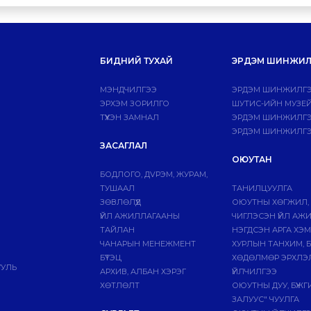
БИДНИЙ ТУХАЙ
ЭРДЭМ ШИНЖИЛ
МЭНДЧИЛГЭЭ
ЭРДЭМ ШИНЖИЛГЭ
ЭРХЭМ ЗОРИЛГО
ШУТИС-ИЙН МУЗЕ
ТҮҮХЭН ЗАМНАЛ
ЭРДЭМ ШИНЖИЛГЭЭ
ЭРДЭМ ШИНЖИЛГЭ
ЗАСАГЛАЛ
ОЮУТАН
БОДЛОГО, ДVРЭМ, ЖУРАМ,
ТУШААЛ
ТАНИЛЦУУЛГА
ЗӨВЛӨЛҮҮД
ОЮУТНЫ ХӨГЖИЛ,
ҮЙЛ АЖИЛЛАГААНЫ
ЧИГЛЭСЭН ҮЙЛ АЖ
ТАЙЛАН
НЭГДСЭН АРГА ХЭ
ЧАНАРЫН МЕНЕЖМЕНТ
ХУРЛЫН ТАНХИМ, 
БҮТЭЦ
ХӨДӨЛМӨР ЭРХЛЭ
УУЛЬ
АРХИВ, АЛБАН ХЭРЭГ
ҮЙЛЧИЛГЭЭ
ХӨТЛӨЛТ
ОЮУТНЫ ДУУ, БҮЖ
ЗАЛУУС" ЧУУЛГА