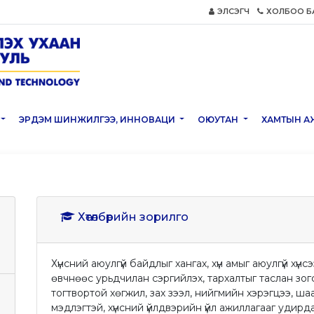
ЭЛСЭГЧ
ХОЛБОО Б
ЭРДЭМ ШИНЖИЛГЭЭ, ИННОВАЦИ
ОЮУТАН
ХАМТЫН А
Хөтөлбөрийн зорилго
Хүнсний аюулгүй байдлыг хангах, хүн амыг аюулгүй хүн
өвчнөөс урьдчилан сэргийлэх, тархалтыг таслан зог
тогтвортой хөгжил, зах зээл, нийгмийн хэрэгцээ, ш
мэдлэгтэй, хүнсний үйлдвэрийн үйл ажиллагааг удирд