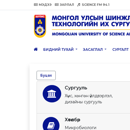
МЭДЭЭ
ЗАРЛАЛ
SCIENCE FM 94.1
БИДНИЙ ТУХАЙ
ЗАСАГЛАЛ
СУРГАЛТ
Буцах
Сургууль
Хүнс, хөнгөн үйлдвэрлэл,
дизайны сургууль
Хөтөлбөр
Микробиологи