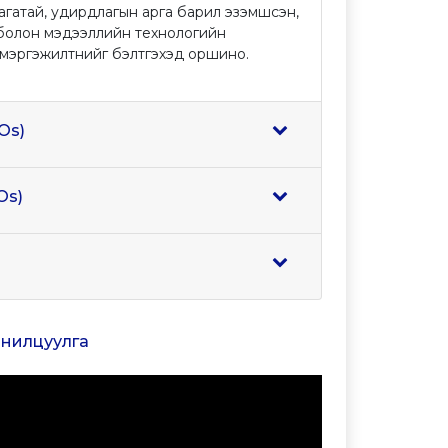
лагатай, удирдлагын арга барил эзэмшсэн,
 болон мэдээллийн технологийн
өн мэргэжилтнийг бэлтгэхэд оршино.
Os)
Os)
танилцуулга