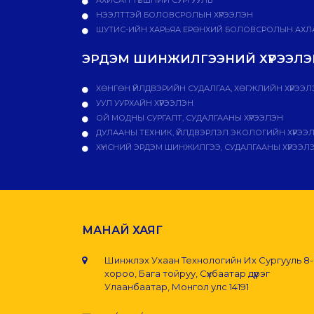
НЭЭЛТТЭЙ БОЛОВСРОЛЫН ХҮРЭЭЛЭН
ШУТИС-ИЙН ХАРЬЯА ЕРӨНХИЙ БОЛОВСРОЛЫН АХЛА
ЭРДЭМ ШИНЖИЛГЭЭНИЙ ХҮРЭЭЛЭН
ХӨНГӨН ҮЙЛДВЭРИЙН СУДАЛГАА, ХӨГЖЛИЙН ХҮРЭЭЛ
УУЛ УУРХАЙН ХҮРЭЭЛЭН
ОЙ МОДНЫ СУРГАЛТ, СУДАЛГААНЫ ХҮРЭЭЛЭН
ДУЛААНЫ ТЕХНИК, ҮЙЛДВЭРЛЭЛ ЭКОЛОГИЙН ХҮРЭЭ
ХҮНСНИЙ ЭРДЭМ ШИНЖИЛГЭЭ, СУДАЛГААНЫ ХҮРЭЭЛ
МАНАЙ ХАЯГ
Шинжлэх Ухаан Технологийн Их Сургууль 8
хороо, Бага тойруу, Сүхбаатар дүүрэг
Улаанбаатар, Монгол улс 14191