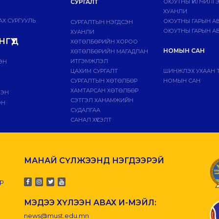
СУРГАЛТ
ОЮУТНЫ ҮЙЛЧИЛГ
ХУАНЛИ
Х СУРГУУЛЬ
ОЮУТНЫ ГАРЫН А
СУРГАЛТЫН НЭГДСЭН
ОЮУТНЫ ГАРЫН АВ
ХУАНЛИ
ГҮҮД
ХӨТӨЛБӨРИЙН ХОРОО
НОМЫН САН
ХӨТӨЛБӨРИЙН МАГАДЛАН
ИТГЭМЖЛЭЛ
ЭН
ЦАХИМ СУРГАЛТ
ШИНЖЛЭХ УХААН 
СУРГАЛТЫН ХӨТӨЛБӨР
НОМЫН САН
ХАМТАРСАН ХӨТӨЛБӨР
ЛЭН
СЭТГЭЛ ХАНАМЖИЙН
ЭН
СУДАЛГАА
САНАЛ ХҮСЭЛТ
МАНАЙ СҮЛЖЭЭНД НЭГДЭЭРЭЙ
-р
МЭДЭЭ ХҮЛЭЭН АВАХ И-МЭЙЛ:
news@must.edu.mn