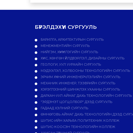
БҮРЭЛДЭХҮҮН СУРГУУЛЬ
БАРИЛГА, АРХИТЕКТУРЫН СУРГУУЛЬ
МЕНЕЖМЕНТИЙН СУРГУУЛЬ
НИЙГЭМ, ХҮМҮҮНЛЭГИЙН СУРГУУЛЬ
ХҮНС, ХӨНГӨН ҮЙЛДВЭРЛЭЛ, ДИЗАЙНЫ СУРГУУЛЬ
ГЕОЛОГИ, УУЛ УУРХАЙН СУРГУУЛЬ
МЭДЭЭЛЭЛ, ХОЛБООНЫ ТЕХНОЛОГИЙН СУРГУУЛЬ
ЭРЧИМ ХҮЧНИЙ ИНЖЕНЕРЧЛЭЛИЙН СУРГУУЛЬ
МЕХАНИК ИНЖЕНЕР, ТЭЭВРИЙН СУРГУУЛЬ
ХЭРЭГЛЭЭНИЙ ШИНЖЛЭХ УХААНЫ СУРГУУЛЬ
ДАРХАН-УУЛ АЙМАГ ДАХЬ ТЕХНОЛОГИЙН СУРГУУЛЬ
"ЭРДЭНЭТ ЦОГЦОЛБОР" ДЭЭД СУРГУУЛЬ
ГАДААД ХЭЛНИЙ СУРГУУЛЬ
ӨМНӨГОВЬ АЙМАГ ДАХЬ ТЕХНОЛОГИЙН ДЭЭД СУРГ
ШУТИС-ИЙН ХАРЬЯА ПОЛИТЕХНИК КОЛЛЕЖ
ШУТИС-КООСЭН ТЕХНОЛОГИЙН КОЛЛЕЖ
АХИСАН ТҮВШНИЙ СУРГУУЛЬ