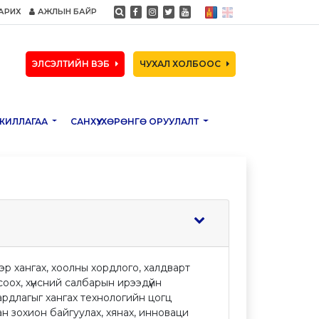
АРИХ
АЖЛЫН БАЙР
ЭЛСЭЛТИЙН ВЭБ
ЧУХАЛ ХОЛБООС
ЖИЛЛАГАА
САНХҮҮ, ХӨРӨНГӨ ОРУУЛАЛТ
сээр хангах, хоолны хордлого, халдварт
соох, хүнсний салбарын ирээдүйн
аардлагыг хангах технологийн цогц
ан зохион байгуулах, хянах, инноваци