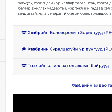
хөгжүүлэх, харилцааны ур чадвар төлөвшсөн, хариуц
багаар ажиллах чадвартай, мэргэжлийн гадаад хэл
мэдлэгтэй, хүнлэг, энэрэнгүй бие хүн болж төлөвшс
Хөтөлбөрийн Боловсролын Зорилтууд (PE
Хөтөлбөрийн Суралцахуйн Үр дүнгүүд (PL
Төгсөгчийн ажиллах гол ажлын байрууд
Хөтөлбөрийн видео 