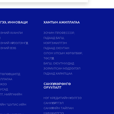
ГЭЭ, ИННОВАЦИ
ХАМТЫН АЖИЛЛАГАА
ЭНИЙ ХУАНЛИ
ЗОЧИН ПРОФЕССОР,
Й
ГАДААД БАГШ,
НИЙ ХҮРЭЭЛЭНГҮҮД
МЭРГЭЖИЛТЭН
ЭНИЙ ВЭБ
ГАДААД ОЮУТАН
ОЛОН УЛСЫН ХӨТӨЛБӨР,
ТӨСЛҮҮД
БАГШ, ОЮУТНУУДАД
ЗОРИУЛСАН МЭДЭЭЛЭЛ
ГАДААД ХАРИЛЦАА
 ТӨЛӨВШИЛД
ИЛЛАГАА
САНХҮҮ, ХӨРӨНГӨ
МЖЭЭ
ОРУУЛАЛТ
БУСАД
ЛТ, НИЙГМИЙН
НЭГ КРЕДИТИЙН ҮНЭЛГЭЭ
САНХҮҮ БҮРТГЭЛ
ГИЙН "ШУТИС-ИЙН
САНХҮҮГИЙН ТАЙЛАН
ШИНЖИЛГЭЭ