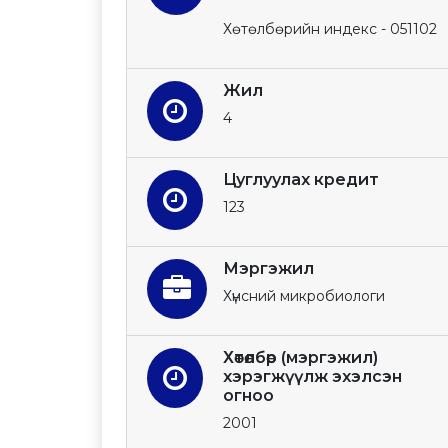
Хөтөлбөрийн индекс - 051102
Жил
4
Цуглуулах кредит
123
Мэргэжил
Хүнсний микробиологи
Хөтөлбөр (мэргэжил)
хэрэгжүүлж эхэлсэн
огноо
2001