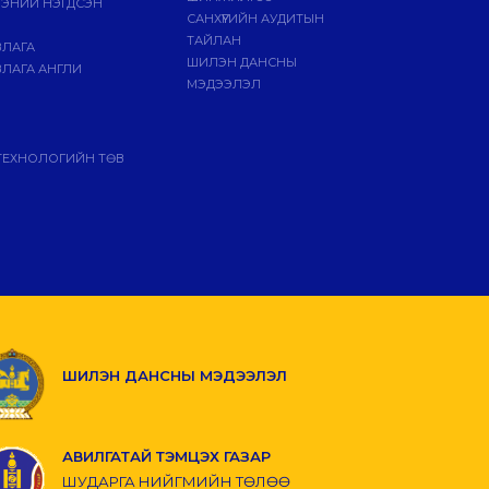
ЭЭНИЙ НЭГДСЭН
САНХҮҮГИЙН АУДИТЫН
ТАЙЛАН
ВЛАГА
ШИЛЭН ДАНСНЫ
ЛАГА АНГЛИ
МЭДЭЭЛЭЛ
ТЕХНОЛОГИЙН ТӨВ
ШИЛЭН ДАНСНЫ МЭДЭЭЛЭЛ
АВИЛГАТАЙ ТЭМЦЭХ ГАЗАР
ШУДАРГА НИЙГМИЙН ТӨЛӨӨ