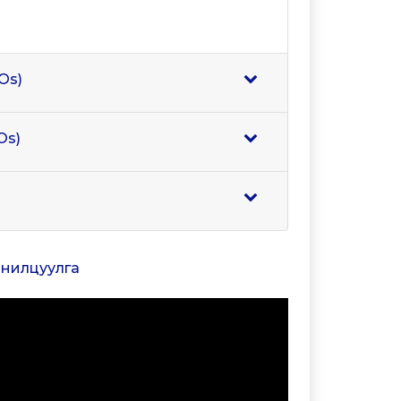
Os)
Os)
танилцуулга