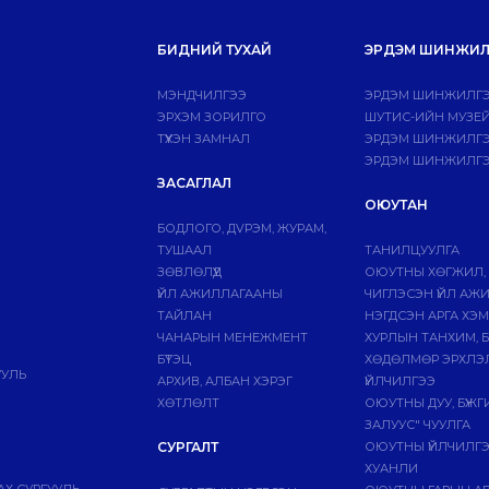
БИДНИЙ ТУХАЙ
ЭРДЭМ ШИНЖИЛ
МЭНДЧИЛГЭЭ
ЭРДЭМ ШИНЖИЛГЭ
ЭРХЭМ ЗОРИЛГО
ШУТИС-ИЙН МУЗЕ
ТҮҮХЭН ЗАМНАЛ
ЭРДЭМ ШИНЖИЛГЭЭ
ЭРДЭМ ШИНЖИЛГЭ
ЗАСАГЛАЛ
ОЮУТАН
БОДЛОГО, ДVРЭМ, ЖУРАМ,
ТУШААЛ
ТАНИЛЦУУЛГА
ЗӨВЛӨЛҮҮД
ОЮУТНЫ ХӨГЖИЛ,
ҮЙЛ АЖИЛЛАГААНЫ
ЧИГЛЭСЭН ҮЙЛ АЖ
ТАЙЛАН
НЭГДСЭН АРГА ХЭ
ЧАНАРЫН МЕНЕЖМЕНТ
ХУРЛЫН ТАНХИМ, 
БҮТЭЦ
ХӨДӨЛМӨР ЭРХЛЭ
УУЛЬ
АРХИВ, АЛБАН ХЭРЭГ
ҮЙЛЧИЛГЭЭ
ХӨТЛӨЛТ
ОЮУТНЫ ДУУ, БҮЖ
ЗАЛУУС" ЧУУЛГА
СУРГАЛТ
ОЮУТНЫ ҮЙЛЧИЛГ
ХУАНЛИ
Х СУРГУУЛЬ