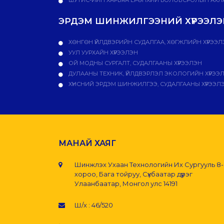
ЭРДЭМ ШИНЖИЛГЭЭНИЙ ХҮРЭЭЛЭН
ХӨНГӨН ҮЙЛДВЭРИЙН СУДАЛГАА, ХӨГЖЛИЙН ХҮРЭЭЛ
УУЛ УУРХАЙН ХҮРЭЭЛЭН
ОЙ МОДНЫ СУРГАЛТ, СУДАЛГААНЫ ХҮРЭЭЛЭН
ДУЛААНЫ ТЕХНИК, ҮЙЛДВЭРЛЭЛ ЭКОЛОГИЙН ХҮРЭЭ
ХҮНСНИЙ ЭРДЭМ ШИНЖИЛГЭЭ, СУДАЛГААНЫ ХҮРЭЭЛ
МАНАЙ ХАЯГ
Шинжлэх Ухаан Технологийн Их Сургууль 8
хороо, Бага тойруу, Сүхбаатар дүүрэг
Улаанбаатар, Монгол улс 14191
Ш/х : 46/520