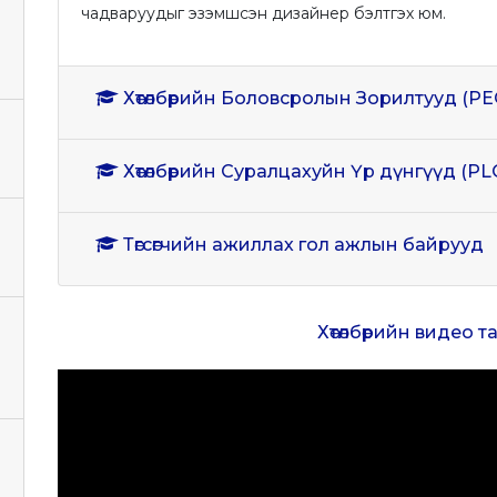
чадваруудыг эзэмшсэн дизайнер бэлтгэх юм.
Хөтөлбөрийн Боловсролын Зорилтууд (PE
Хөтөлбөрийн Суралцахуйн Үр дүнгүүд (PL
Төгсөгчийн ажиллах гол ажлын байрууд
Хөтөлбөрийн видео 