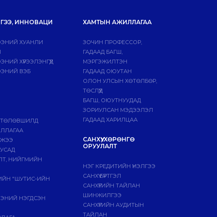
ГЭЭ, ИННОВАЦИ
ХАМТЫН АЖИЛЛАГАА
ЭНИЙ ХУАНЛИ
ЗОЧИН ПРОФЕССОР,
Й
ГАДААД БАГШ,
НИЙ ХҮРЭЭЛЭНГҮҮД
МЭРГЭЖИЛТЭН
ЭНИЙ ВЭБ
ГАДААД ОЮУТАН
ОЛОН УЛСЫН ХӨТӨЛБӨР,
ТӨСЛҮҮД
БАГШ, ОЮУТНУУДАД
ЗОРИУЛСАН МЭДЭЭЛЭЛ
ГАДААД ХАРИЛЦАА
 ТӨЛӨВШИЛД
ИЛЛАГАА
САНХҮҮ, ХӨРӨНГӨ
МЖЭЭ
ОРУУЛАЛТ
БУСАД
ЛТ, НИЙГМИЙН
НЭГ КРЕДИТИЙН ҮНЭЛГЭЭ
САНХҮҮ БҮРТГЭЛ
ГИЙН "ШУТИС-ИЙН
САНХҮҮГИЙН ТАЙЛАН
ШИНЖИЛГЭЭ
ЭЭНИЙ НЭГДСЭН
САНХҮҮГИЙН АУДИТЫН
ТАЙЛАН