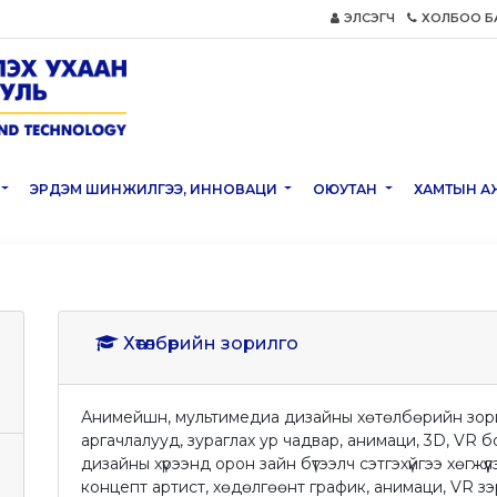
ЭЛСЭГЧ
ХОЛБОО Б
ЭРДЭМ ШИНЖИЛГЭЭ, ИННОВАЦИ
ОЮУТАН
ХАМТЫН А
Хөтөлбөрийн зорилго
Анимейшн, мультимедиа дизайны хөтөлбөрийн зорил
аргачлалууд, зураглах ур чадвар, анимаци, 3D, VR
дизайны хүрээнд орон зайн бүтээлч сэтгэхүйгээ хөгжүүлэ
концепт артист, хөдөлгөөнт график, анимаци, VR зэрэ