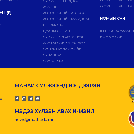
ОЮУТНЫ ГАРЫН А
СУРГАЛТЫН НЭГДСЭН
ОЮУТНЫ ГАРЫН АВ
ХУАНЛИ
ГҮҮД
ХӨТӨЛБӨРИЙН ХОРОО
НОМЫН САН
ХӨТӨЛБӨРИЙН МАГАДЛАН
ИТГЭМЖЛЭЛ
ЭН
ЦАХИМ СУРГАЛТ
ШИНЖЛЭХ УХААН 
СУРГАЛТЫН ХӨТӨЛБӨР
НОМЫН САН
ХАМТАРСАН ХӨТӨЛБӨР
ЛЭН
СЭТГЭЛ ХАНАМЖИЙН
ЭН
СУДАЛГАА
САНАЛ ХҮСЭЛТ
МАНАЙ СҮЛЖЭЭНД НЭГДЭЭРЭЙ
-р
МЭДЭЭ ХҮЛЭЭН АВАХ И-МЭЙЛ:
news@must.edu.mn