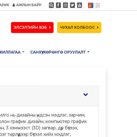
АРИХ
АЖЛЫН БАЙР
ЭЛСЭЛТИЙН ВЭБ
ЧУХАЛ ХОЛБООС
ЖИЛЛАГАА
САНХҮҮ, ХӨРӨНГӨ ОРУУЛАЛТ
го нь дизайны үндсэн мэдлэг, зарчим,
 болон график дизайн, компьютер график
н, 3 хэмжээст (3D) загвар, дүр бүтээх,
г төрлүүдээр бүтээл хийх мэдлэг,