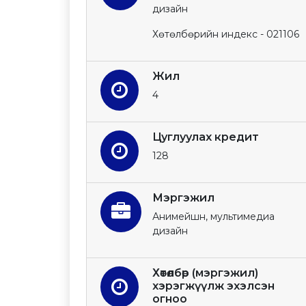
дизайн
Хөтөлбөрийн индекс - 021106
Жил
4
Цуглуулах кредит
128
Мэргэжил
Анимейшн, мультимедиа
дизайн
Хөтөлбөр (мэргэжил)
хэрэгжүүлж эхэлсэн
огноо