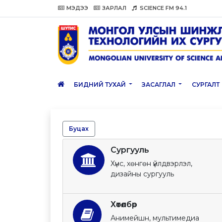
МЭДЭЭ
ЗАРЛАЛ
SCIENCE FM 94.1
БИДНИЙ ТУХАЙ
ЗАСАГЛАЛ
СУРГАЛТ
Буцах
Сургууль
Хүнс, хөнгөн үйлдвэрлэл,
дизайны сургууль
Хөтөлбөр
Анимейшн, мультимедиа