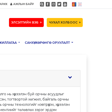
АРИХ
АЖЛЫН БАЙР
ЭЛСЭЛТИЙН ВЭБ
ЧУХАЛ ХОЛБООС
ЖИЛЛАГАА
САНХҮҮ, ХӨРӨНГӨ ОРУУЛАЛТ
го нь хүрээлэн буй орчны асуудлыг
н, тогтвортой хөгжил, байгаль орчны
орчны технологийг нэвтрүүлэх, хүрээлэн
ментиийг төлөвлөх зэрэг эрдэм