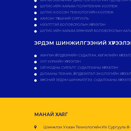
ШУТИС-ИЙН ХАРЬЯА ПОЛИТЕХНИК КОЛЛЕЖ
ШУТИС-КООСЭН ТЕХНОЛОГИЙН КОЛЛЕЖ
АХИСАН ТҮВШНИЙ СУРГУУЛЬ
НЭЭЛТТЭЙ БОЛОВСРОЛЫН ХҮРЭЭЛЭН
ШУТИС-ИЙН ХАРЬЯА ЕРӨНХИЙ БОЛОВСРОЛЫН АХЛА
ЭРДЭМ ШИНЖИЛГЭЭНИЙ ХҮРЭЭЛЭН
ХӨНГӨН ҮЙЛДВЭРИЙН СУДАЛГАА, ХӨГЖЛИЙН ХҮРЭЭЛ
УУЛ УУРХАЙН ХҮРЭЭЛЭН
ОЙ МОДНЫ СУРГАЛТ, СУДАЛГААНЫ ХҮРЭЭЛЭН
ДУЛААНЫ ТЕХНИК, ҮЙЛДВЭРЛЭЛ ЭКОЛОГИЙН ХҮРЭЭ
ХҮНСНИЙ ЭРДЭМ ШИНЖИЛГЭЭ, СУДАЛГААНЫ ХҮРЭЭЛ
МАНАЙ ХАЯГ
Шинжлэх Ухаан Технологийн Их Сургууль 8