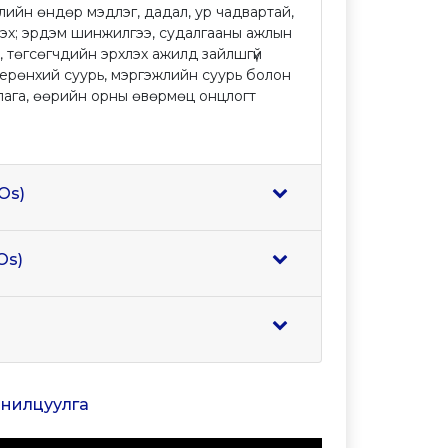
ийн өндөр мэдлэг, дадал, ур чадвартай,
тгэх; эрдэм шинжилгээ, судалгааны ажлын
эх, төгсөгчдийн эрхлэх ажилд зайлшгүй
н ерөнхий суурь, мэргэжлийн суурь болон
лага, өөрийн орны өвөрмөц онцлогт
Os)
Os)
танилцуулга