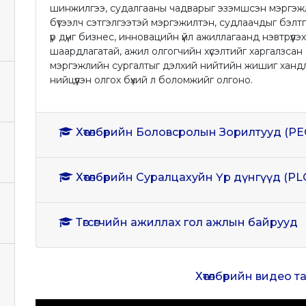
шинжилгээ, судалгааны чадварыг эзэмшсэн мэргэжл
бүтээлч сэтгэлгээтэй мэргэжилтэн, судлаачдыг бэл
үр дүнг бизнес, инновацийн үйл ажиллагаанд нэвтрүүл
шаардлагатай, ажил олгогчийн хүсэлтийг харгалзса
мэргэжлийн сургалтыг дэлхий нийтийн жишиг ханд
нийцүүлэн олгох бүхий л боломжийг олгоно.
Хөтөлбөрийн Боловсролын Зорилтууд (PE
Хөтөлбөрийн Суралцахуйн Үр дүнгүүд (PL
Төгсөгчийн ажиллах гол ажлын байрууд
Хөтөлбөрийн видео 