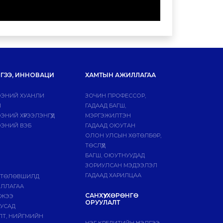
ГЭЭ, ИННОВАЦИ
ХАМТЫН АЖИЛЛАГАА
ЭНИЙ ХУАНЛИ
ЗОЧИН ПРОФЕССОР,
Й
ГАДААД БАГШ,
НИЙ ХҮРЭЭЛЭНГҮҮД
МЭРГЭЖИЛТЭН
ЭНИЙ ВЭБ
ГАДААД ОЮУТАН
ОЛОН УЛСЫН ХӨТӨЛБӨР,
ТӨСЛҮҮД
БАГШ, ОЮУТНУУДАД
ЗОРИУЛСАН МЭДЭЭЛЭЛ
ГАДААД ХАРИЛЦАА
 ТӨЛӨВШИЛД
ИЛЛАГАА
САНХҮҮ, ХӨРӨНГӨ
МЖЭЭ
ОРУУЛАЛТ
БУСАД
ЛТ, НИЙГМИЙН
НЭГ КРЕДИТИЙН ҮНЭЛГЭЭ