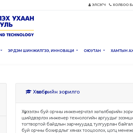
ЭЛСЭГЧ
ХОЛБОО Б
ЭРДЭМ ШИНЖИЛГЭЭ, ИННОВАЦИ
ОЮУТАН
ХАМТЫН А
Хөтөлбөрийн зорилго
Хүрээлэн буй орчны инженерчлэл хөтөлбөрийн зорил
шийдвэрлэх инженер технологийн аргуудыг эзэмшсэ
тогтвортой байдлын зарчмуудад тулгуурлан байгаль 
буй орчны бохирдлыг хянах тооцоолох, цогц менеж