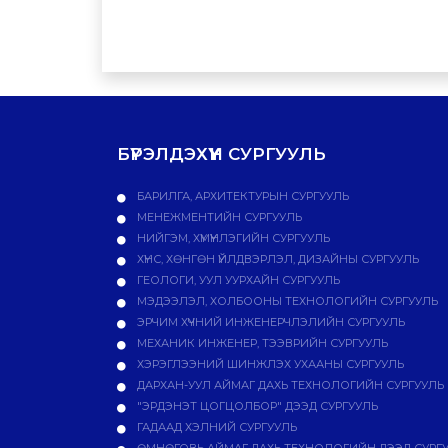
БҮРЭЛДЭХҮҮН СУРГУУЛЬ
БАРИЛГА, АРХИТЕКТУРЫН СУРГУУЛЬ
МЕНЕЖМЕНТИЙН СУРГУУЛЬ
НИЙГЭМ, ХҮМҮҮНЛЭГИЙН СУРГУУЛЬ
ХҮНС, ХӨНГӨН ҮЙЛДВЭРЛЭЛ, ДИЗАЙНЫ СУРГУУЛЬ
ГЕОЛОГИ, УУЛ УУРХАЙН СУРГУУЛЬ
МЭДЭЭЛЭЛ, ХОЛБООНЫ ТЕХНОЛОГИЙН СУРГУУЛЬ
ЭРЧИМ ХҮЧНИЙ ИНЖЕНЕРЧЛЭЛИЙН СУРГУУЛЬ
МЕХАНИК ИНЖЕНЕР, ТЭЭВРИЙН СУРГУУЛЬ
ХЭРЭГЛЭЭНИЙ ШИНЖЛЭХ УХААНЫ СУРГУУЛЬ
ДАРХАН-УУЛ АЙМАГ ДАХЬ ТЕХНОЛОГИЙН СУРГУУЛЬ
"ЭРДЭНЭТ ЦОГЦОЛБОР" ДЭЭД СУРГУУЛЬ
ГАДААД ХЭЛНИЙ СУРГУУЛЬ
ӨМНӨГОВЬ АЙМАГ ДАХЬ ТЕХНОЛОГИЙН ДЭЭД СУРГ