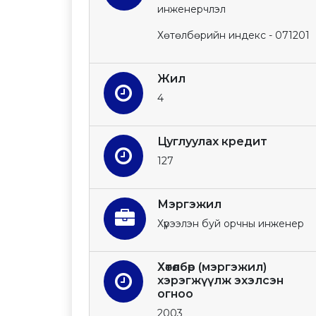
инженерчлэл
Хөтөлбөрийн индекс - 071201
Жил
4
Цуглуулах кредит
127
Мэргэжил
Хүрээлэн буй орчны инженер
Хөтөлбөр (мэргэжил)
хэрэгжүүлж эхэлсэн
огноо
2003