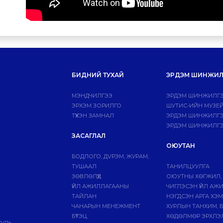
БИДНИЙ ТУХАЙ
ЭРДЭМ ШИНЖИЛ
МЭНДЧИЛГЭЭ
ЭРДЭМ ШИНЖИЛГЭ
ЭРХЭМ ЗОРИЛГО
ШУТИС-ИЙН МУЗЕ
ТҮҮХЭН ЗАМНАЛ
ЭРДЭМ ШИНЖИЛГЭЭ
ЭРДЭМ ШИНЖИЛГЭ
ЗАСАГЛАЛ
ОЮУТАН
БОДЛОГО, ДVРЭМ, ЖУРАМ,
ТУШААЛ
ТАНИЛЦУУЛГА
ЗӨВЛӨЛҮҮД
ОЮУТНЫ ХӨГЖИЛ,
ҮЙЛ АЖИЛЛАГААНЫ
ЧИГЛЭСЭН ҮЙЛ АЖ
ТАЙЛАН
НЭГДСЭН АРГА ХЭ
ЧАНАРЫН МЕНЕЖМЕНТ
ХУРЛЫН ТАНХИМ, 
БҮТЭЦ
ХӨДӨЛМӨР ЭРХЛЭ
УУЛЬ