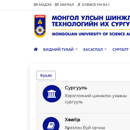
МЭДЭЭ
ЗАРЛАЛ
SCIENCE FM 94.1
БИДНИЙ ТУХАЙ
ЗАСАГЛАЛ
СУРГАЛТ
Буцах
Сургууль
Хэрэглээний шинжлэх ухааны
сургууль
Хөтөлбөр
Хүрээлэн буй орчны