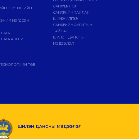
САНХҮҮ БҮРТГЭЛ
ГИЙН "ШУТИС-ИЙН
САНХҮҮГИЙН ТАЙЛАН
ШИНЖИЛГЭЭ
ЭЭНИЙ НЭГДСЭН
САНХҮҮГИЙН АУДИТЫН
ТАЙЛАН
ВЛАГА
ШИЛЭН ДАНСНЫ
ЛАГА АНГЛИ
МЭДЭЭЛЭЛ
ТЕХНОЛОГИЙН ТӨВ
ШИЛЭН ДАНСНЫ МЭДЭЭЛЭЛ