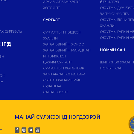
АРХИВ, АЛБАН ХЭРЭГ
ҮЙЛЧИЛГЭЭ
ХӨТЛӨЛТ
ОЮУТНЫ ДУУ, БҮЖ
ЗАЛУУС" ЧУУЛГА
СУРГАЛТ
ОЮУТНЫ ҮЙЛЧИЛГ
ХУАНЛИ
Х СУРГУУЛЬ
ОЮУТНЫ ГАРЫН А
СУРГАЛТЫН НЭГДСЭН
ОЮУТНЫ ГАРЫН АВ
ХУАНЛИ
ГҮҮД
ХӨТӨЛБӨРИЙН ХОРОО
НОМЫН САН
ХӨТӨЛБӨРИЙН МАГАДЛАН
ИТГЭМЖЛЭЛ
ЭН
ЦАХИМ СУРГАЛТ
ШИНЖЛЭХ УХААН 
СУРГАЛТЫН ХӨТӨЛБӨР
НОМЫН САН
ХАМТАРСАН ХӨТӨЛБӨР
ЛЭН
СЭТГЭЛ ХАНАМЖИЙН
ЭН
СУДАЛГАА
САНАЛ ХҮСЭЛТ
МАНАЙ СҮЛЖЭЭНД НЭГДЭЭРЭЙ
-р